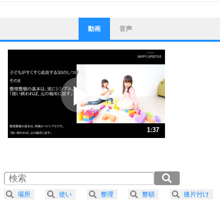
動画
音声
ストレス対策
1
他人と比べない。
いっそのこと、他人を見ない。
いらいらしない人になる30の方法
プラス思考
2
ポジティブになれない原因は、行動しないから。
ポジティブ思考になる30の方法
ストレス対策
3
人生、なんとかなるもの。
1:37
気楽に生きる30の方法
1.0倍速 （381KB 1分37秒）
1.5倍速 （255KB 1分4秒）
自分磨き
4
器の大きい人は、怒りを優しさで表現する。
2.0倍速 （191KB 48秒）
器の大きい人になる30の方法
2.5倍速 （153KB 39秒）
場所
使い
整理
整頓
後片付け
3.0倍速 （128KB 32秒）
プラス思考
5
ネガティブな人は、複雑に考える。
3.5倍速 （110KB 27秒）
ポジティブな人は、シンプルに考える。