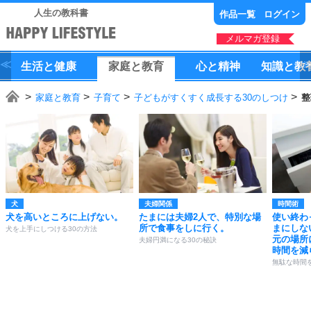
人生の教科書
作品一覧
ログイン
メルマガ登録
生活
と
健康
家庭
と
教育
心
と
精神
知識
と
教
家庭と教育
子育て
子どもがすくすく成長する30のしつけ
整
犬
夫婦関係
時間術
犬を高いところに上げない。
たまには夫婦2人で、特別な場
使い終わ
所で食事をしに行く。
まにしな
犬を上手にしつける30の方法
元の場所
夫婦円満になる30の秘訣
時間を減
無駄な時間