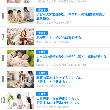
幼児がすくすく育つ30の教育方法（1歳～6歳）
子育て
6
子どもの才能発揮は、マズローの5段階欲求説が
鍵を握る。
子どもの才能を伸ばす30の習慣
子育て
7
親が笑うと、子どもは安心する。
子どもの自立を促す30の方法
子育て
8
いっぱい愛情を受けた子どもほど、成長が早くな
る。
幼児がすくすく育つ30の教育方法（1歳～6歳）
子育て
9
教育の基本はとってもシンプル。
「許す」と「教える」。
子育て上手な親になる30の方法
子育て
10
人格否定・存在否定をしない。
否定するのは行為だけでいい。
子どもを上手に叱る30の方法