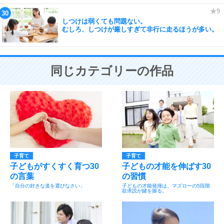
しつけは弱くても問題ない。
むしろ、しつけが厳しすぎて非行に走るほうが多い。
同じカテゴリーの作品
子育て
子育て
子どもがすくすく育つ30
子どもの才能を伸ばす30
の言葉
の習慣
「自分の好きな道を選びなさい」
子どもの才能発揮は、マズローの5段階
欲求説が鍵を握る。