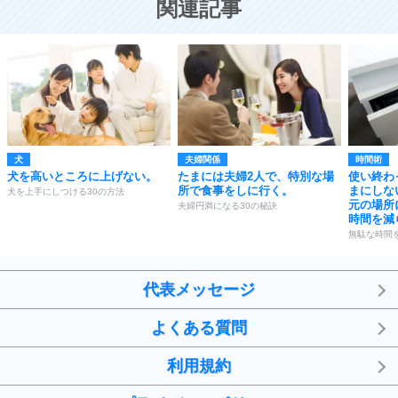
関連記事
犬
夫婦関係
時間術
犬を高いところに上げない。
たまには夫婦2人で、特別な場
使い終わ
所で食事をしに行く。
まにしな
犬を上手にしつける30の方法
元の場所
夫婦円満になる30の秘訣
時間を減
無駄な時間
代表メッセージ
よくある質問
利用規約