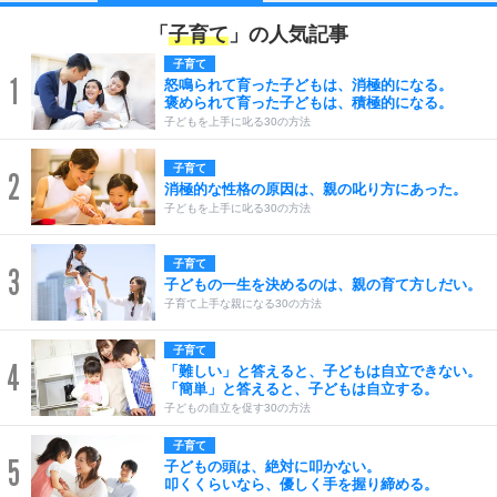
「
子育て
」の人気記事
子育て
1
怒鳴られて育った子どもは、消極的になる。
褒められて育った子どもは、積極的になる。
子どもを上手に叱る30の方法
子育て
2
消極的な性格の原因は、親の叱り方にあった。
子どもを上手に叱る30の方法
子育て
3
子どもの一生を決めるのは、親の育て方しだい。
子育て上手な親になる30の方法
子育て
4
「難しい」と答えると、子どもは自立できない。
「簡単」と答えると、子どもは自立する。
子どもの自立を促す30の方法
子育て
5
子どもの頭は、絶対に叩かない。
叩くくらいなら、優しく手を握り締める。