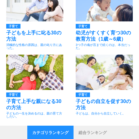
子育て
子育て
子どもを上手に叱る30の
幼児がすくすく育つ30の
方法
教育方法（1歳～6歳）
消極的な性格の原因は、親の叱り方にあ
3つ子の魂が百まで続くのは、本当だっ
った。
た。
子育て
子育て
子育て上手な親になる30
子どもの自立を促す30の
の方法
方法
子どもの一生を決めるのは、親の育て方
子どもは、自分から自立していく。
しだい。
カテゴリランキング
総合ランキング