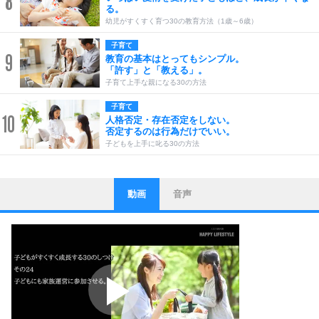
8
る。
幼児がすくすく育つ30の教育方法（1歳～6歳）
子育て
9
教育の基本はとってもシンプル。
「許す」と「教える」。
子育て上手な親になる30の方法
子育て
10
人格否定・存在否定をしない。
否定するのは行為だけでいい。
子どもを上手に叱る30の方法
動画
音声
ストレス対策
1
他人と比べない。
いっそのこと、他人を見ない。
いらいらしない人になる30の方法
プラス思考
2
ポジティブになれない原因は、行動しないから。
ポジティブ思考になる30の方法