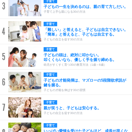
子育て
3
子どもの一生を決めるのは、親の育て方しだい。
子育て上手な親になる30の方法
子育て
4
「難しい」と答えると、子どもは自立できない。
「簡単」と答えると、子どもは自立する。
子どもの自立を促す30の方法
子育て
5
子どもの頭は、絶対に叩かない。
叩くくらいなら、優しく手を握り締める。
幼児がすくすく育つ30の教育方法（1歳～6歳）
子育て
6
子どもの才能発揮は、マズローの5段階欲求説が
鍵を握る。
子どもの才能を伸ばす30の習慣
子育て
7
親が笑うと、子どもは安心する。
子どもの自立を促す30の方法
子育て
いっぱい愛情を受けた子どもほど、成長が早くな