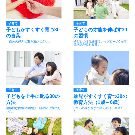
子育て
子育て
子どもがすくすく育つ30
子どもの才能を伸ばす30
の言葉
の習慣
「自分の好きな道を選びなさい」
子どもの才能発揮は、マズローの5段階
欲求説が鍵を握る。
子育て
子育て
子どもを上手に叱る30の
幼児がすくすく育つ30の
方法
教育方法（1歳～6歳）
消極的な性格の原因は、親の叱り方にあ
3つ子の魂が百まで続くのは、本当だっ
った。
た。