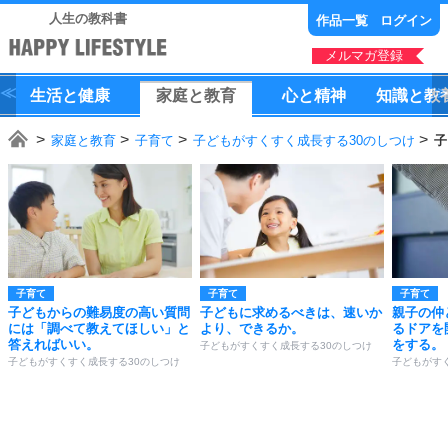
人生の教科書
作品一覧
ログイン
メルマガ登録
生活
と
健康
家庭
と
教育
心
と
精神
知識
と
教
家庭と教育
子育て
子どもがすくすく成長する30のしつけ
子
子育て
子育て
子育て
子どもからの難易度の高い質問
子どもに求めるべきは、速いか
親子の仲
には「調べて教えてほしい」と
より、できるか。
るドアを
答えればいい。
をする。
子どもがすくすく成長する30のしつけ
子どもがすくすく成長する30のしつけ
子どもがす