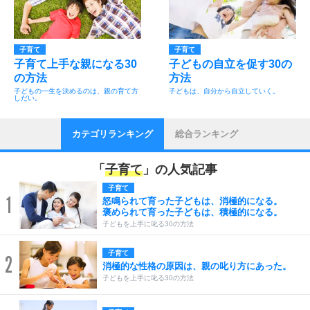
子育て
子育て
子育て上手な親になる30
子どもの自立を促す30の
の方法
方法
子どもの一生を決めるのは、親の育て方
子どもは、自分から自立していく。
しだい。
カテゴリランキング
総合ランキング
「
子育て
」の人気記事
子育て
1
怒鳴られて育った子どもは、消極的になる。
褒められて育った子どもは、積極的になる。
子どもを上手に叱る30の方法
子育て
2
消極的な性格の原因は、親の叱り方にあった。
子どもを上手に叱る30の方法