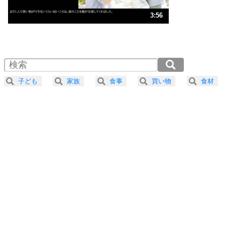
ストレス対策
3
人生、なんとかなるもの。
3:56
気楽に生きる30の方法
1.0倍速 （926KB 3分56秒）
1.5倍速 （617KB 2分37秒）
自分磨き
4
器の大きい人は、怒りを優しさで表現する。
2.0倍速 （463KB 1分58秒）
器の大きい人になる30の方法
2.5倍速 （371KB 1分34秒）
子ども
家族
食事
買い物
食材
3.0倍速 （309KB 1分18秒）
プラス思考
5
ネガティブな人は、複雑に考える。
3.5倍速 （265KB 1分7秒）
ポジティブな人は、シンプルに考える。
4.0倍速 （232KB 59秒）
ポジティブ思考になる30の方法
ストレス対策
6
価値観を捨てると、いらいらも消える。
いらいらしない人になる30の方法
プラス思考
7
気持ちはなくていいから、とにかく癖にしてしま
う。
ポジティブ思考になる30の方法
自分磨き