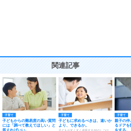
8
いらない物は、徹底的に捨てる。
気品と美しさを身につける30の方法
勉強法
9
謙虚な人こそ、本当に強い人。
頭の使い方がうまくなる30の方法
恋愛学
10
人を好きになったら、まず相手を徹底的に信じる
ことが大切。
恋する人が知っておきたい30の大切なこと
関連記事
子育て
子育て
子育て
子どもからの難易度の高い質問
子どもに求めるべきは、速いか
親子の仲
には「調べて教えてほしい」と
より、できるか。
るドアを
答えればいい。
をする。
子どもがすくすく成長する30のしつけ