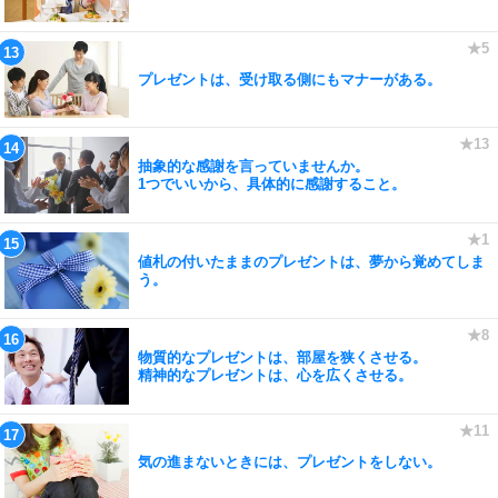
プレゼントは、受け取る側にもマナーがある。
抽象的な感謝を言っていませんか。
1つでいいから、具体的に感謝すること。
値札の付いたままのプレゼントは、夢から覚めてしま
う。
物質的なプレゼントは、部屋を狭くさせる。
精神的なプレゼントは、心を広くさせる。
気の進まないときには、プレゼントをしない。