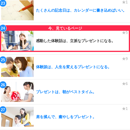
たくさんの記念日は、カレンダーに書き込めばいい。
感動した体験話は、立派なプレゼントになる。
体験談は、人生を変えるプレゼントになる。
プレゼントは、朝がベストタイム。
肩を揉んで、癒やしをプレゼント。