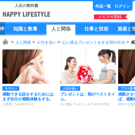
人生の教科書
作品一覧
ログイン
メルマガ登録
神
知識
と
教養
人
と
関係
仕事
と
技術
資産
と
人と関係
人付き合い
心に残るプレゼントをする30の方法
感
モテたい
人付き合い
プラス思
感動できる話をするためには、
プレゼントは、朝がベストタイ
感動させ
まず自分が感動体験をする。
ム。
ば、感動
人気者になる30の方法
心に残るプレゼントをする30の方法
前向きな気