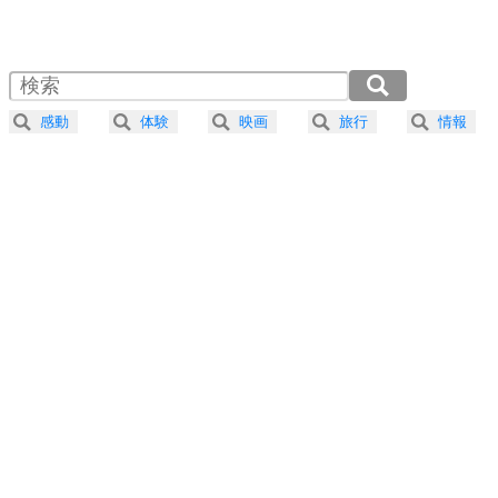
1.0倍速 （505KB 2分8秒）
1.5倍速 （337KB 1分26秒）
自分磨き
4
器の大きい人は、怒りを優しさで表現する。
2.0倍速 （253KB 1分4秒）
器の大きい人になる30の方法
2.5倍速 （202KB 51秒）
感動
体験
映画
旅行
情報
3.0倍速 （169KB 43秒）
プラス思考
5
ネガティブな人は、複雑に考える。
3.5倍速 （145KB 36秒）
ポジティブな人は、シンプルに考える。
4.0倍速 （127KB 32秒）
ポジティブ思考になる30の方法
ストレス対策
6
価値観を捨てると、いらいらも消える。
いらいらしない人になる30の方法
プラス思考
7
気持ちはなくていいから、とにかく癖にしてしま
う。
ポジティブ思考になる30の方法
自分磨き
8
いらない物は、徹底的に捨てる。
気品と美しさを身につける30の方法