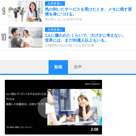
人付き合い
9
気の利いたサービスを受けたとき、メモに残す習
慣を身につける。
気が利く人になる30の方法
人付き合い
10
1人に嫌われたくらいで、大げさに考えない。
世界には、まだ80億人以上もいる。
人間関係の悩みが軽くなる30の言葉
動画
音声
ストレス対策
1
他人と比べない。
いっそのこと、他人を見ない。
いらいらしない人になる30の方法
プラス思考
2
ポジティブになれない原因は、行動しないから。
ポジティブ思考になる30の方法
ストレス対策
3
人生、なんとかなるもの。
2:08
気楽に生きる30の方法