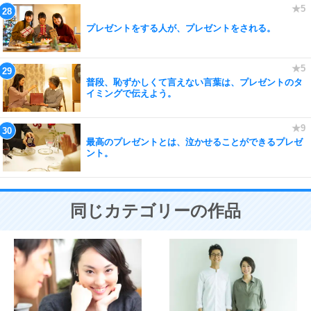
プレゼントをする人が、プレゼントをされる。
普段、恥ずかしくて言えない言葉は、プレゼントのタ
イミングで伝えよう。
最高のプレゼントとは、泣かせることができるプレゼ
ント。
同じカテゴリーの作品