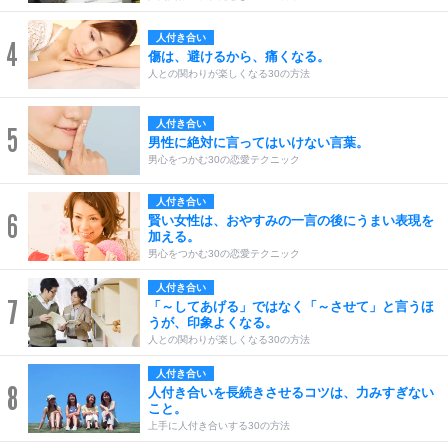
人付き合い
4
傷は、避けるから、痛くなる。
人との関わりが楽しくなる30の方法
人付き合い
5
男性に絶対に言ってはいけない言葉。
男心をつかむ30の恋愛テクニック
人付き合い
6
賢い女性は、おやすみの一言の後にうまい表現を
加える。
男心をつかむ30の恋愛テクニック
人付き合い
7
「～してあげる」ではなく「～させて」と言うほ
うが、印象よくなる。
人との関わりが楽しくなる30の方法
人付き合い
8
人付き合いを長続きさせるコツは、力みすぎない
こと。
上手に人付き合いする30の方法