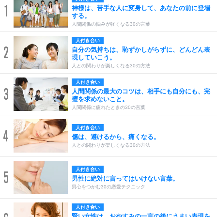
1
神様は、苦手な人に変身して、あなたの前に登場
する。
人間関係の悩みが軽くなる30の言葉
人付き合い
2
自分の気持ちは、恥ずかしがらずに、どんどん表
現していこう。
人との関わりが楽しくなる30の方法
人付き合い
3
人間関係の最大のコツは、相手にも自分にも、完
璧を求めないこと。
人間関係に疲れたときの30の言葉
人付き合い
4
傷は、避けるから、痛くなる。
人との関わりが楽しくなる30の方法
人付き合い
5
男性に絶対に言ってはいけない言葉。
男心をつかむ30の恋愛テクニック
人付き合い
賢い女性は、おやすみの一言の後にうまい表現を