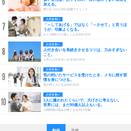
6
加える。
男心をつかむ30の恋愛テクニック
人付き合い
7
「～してあげる」ではなく「～させて」と言うほ
うが、印象よくなる。
人との関わりが楽しくなる30の方法
人付き合い
8
人付き合いを長続きさせるコツは、力みすぎない
こと。
上手に人付き合いする30の方法
人付き合い
9
気の利いたサービスを受けたとき、メモに残す習
慣を身につける。
気が利く人になる30の方法
人付き合い
10
1人に嫌われたくらいで、大げさに考えない。
世界には、まだ80億人以上もいる。
人間関係の悩みが軽くなる30の言葉
動画
音声