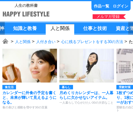
人生の教科書
作品一覧
ログイン
メルマガ登録
神
知識
と
教養
人
と
関係
仕事
と
技術
資産
と
人と関係
人付き合い
心に残るプレゼントをする30の方法
た
食生活
暮らし
受験対策
カレンダーに外食の予定を書く
月めくりカレンダーは、一人暮
1枚ずつ
と、未来が輝いて見えるように
らしに欠かせないアイテム。
り、1枚
なる。
ーがおす
一人暮らしで心がけたい30の大切なこと
食の喜びと感動を増やす30の言葉
受験生の自
ト