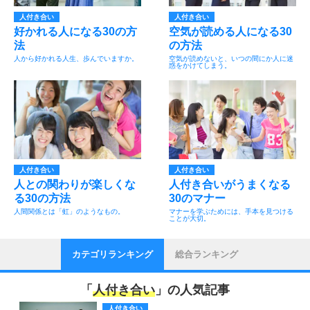
人付き合い
人付き合い
好かれる人になる30の方
空気が読める人になる30
法
の方法
人から好かれる人生、歩んでいますか。
空気が読めないと、いつの間にか人に迷
惑をかけてしまう。
人付き合い
人付き合い
人との関わりが楽しくな
人付き合いがうまくなる
る30の方法
30のマナー
人間関係とは「虹」のようなもの。
マナーを学ぶためには、手本を見つける
ことが大切。
カテゴリランキング
総合ランキング
「
人付き合い
」の人気記事
人付き合い