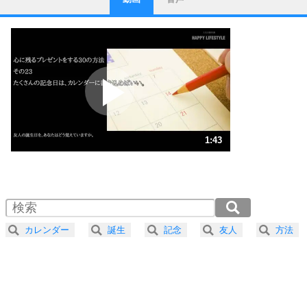
ストレス対策
1
他人と比べない。
いっそのこと、他人を見ない。
いらいらしない人になる30の方法
プラス思考
2
ポジティブになれない原因は、行動しないから。
ポジティブ思考になる30の方法
ストレス対策
3
人生、なんとかなるもの。
1:43
気楽に生きる30の方法
1.0倍速 （404KB 1分43秒）
1.5倍速 （270KB 1分8秒）
自分磨き
4
器の大きい人は、怒りを優しさで表現する。
2.0倍速 （202KB 51秒）
器の大きい人になる30の方法
2.5倍速 （162KB 41秒）
カレンダー
誕生
記念
友人
方法
3.0倍速 （135KB 34秒）
プラス思考
5
ネガティブな人は、複雑に考える。
3.5倍速 （116KB 29秒）
ポジティブな人は、シンプルに考える。
4.0倍速 （102KB 25秒）
ポジティブ思考になる30の方法
ストレス対策