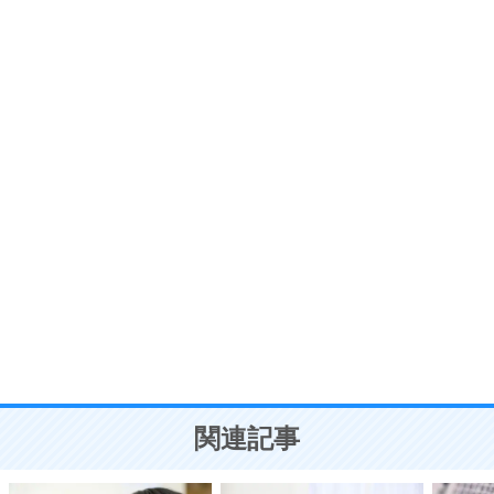
6
価値観を捨てると、いらいらも消える。
いらいらしない人になる30の方法
プラス思考
7
気持ちはなくていいから、とにかく癖にしてしま
う。
ポジティブ思考になる30の方法
自分磨き
8
いらない物は、徹底的に捨てる。
気品と美しさを身につける30の方法
勉強法
9
謙虚な人こそ、本当に強い人。
頭の使い方がうまくなる30の方法
恋愛学
10
人を好きになったら、まず相手を徹底的に信じる
ことが大切。
恋する人が知っておきたい30の大切なこと
関連記事