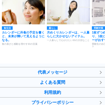
食生活
暮らし
受験対策
カレンダーに外食の予定を書く
月めくりカレンダーは、一人暮
1枚ずつ
と、未来が輝いて見えるように
らしに欠かせないアイテム。
り、1枚
なる。
ーがおす
一人暮らしで心がけたい30の大切なこと
食の喜びと感動を増やす30の言葉
受験生の自
ト
代表メッセージ
よくある質問
利用規約
プライバシーポリシー