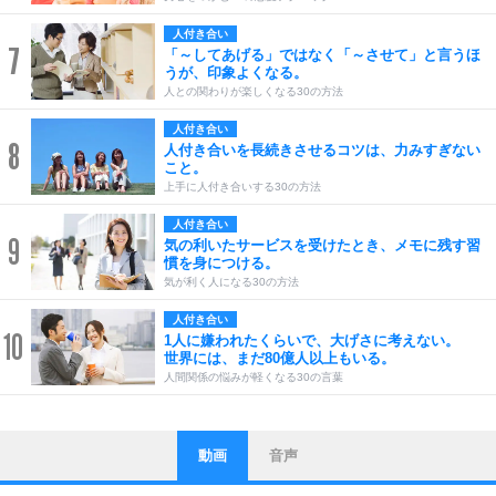
人付き合い
7
「～してあげる」ではなく「～させて」と言うほ
うが、印象よくなる。
人との関わりが楽しくなる30の方法
人付き合い
8
人付き合いを長続きさせるコツは、力みすぎない
こと。
上手に人付き合いする30の方法
人付き合い
9
気の利いたサービスを受けたとき、メモに残す習
慣を身につける。
気が利く人になる30の方法
人付き合い
10
1人に嫌われたくらいで、大げさに考えない。
世界には、まだ80億人以上もいる。
人間関係の悩みが軽くなる30の言葉
動画
音声
ストレス対策
1
他人と比べない。