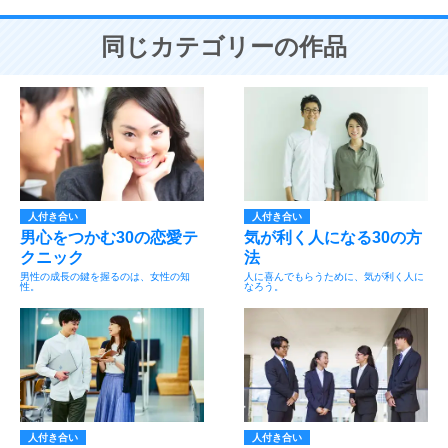
同じカテゴリーの作品
人付き合い
人付き合い
男心をつかむ30の恋愛テ
気が利く人になる30の方
クニック
法
男性の成長の鍵を握るのは、女性の知
人に喜んでもらうために、気が利く人に
性。
なろう。
人付き合い
人付き合い