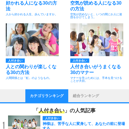
好かれる人になる30の方
空気が読める人になる30
法
の方法
人から好かれる人生、歩んでいますか。
空気が読めないと、いつの間にか人に迷
惑をかけてしまう。
人付き合い
人付き合い
人との関わりが楽しくな
人付き合いがうまくなる
る30の方法
30のマナー
人間関係とは「虹」のようなもの。
マナーを学ぶためには、手本を見つける
ことが大切。
カテゴリランキング
総合ランキング
「
人付き合い
」の人気記事
人付き合い
1
神様は、苦手な人に変身して、あなたの前に登場
する。