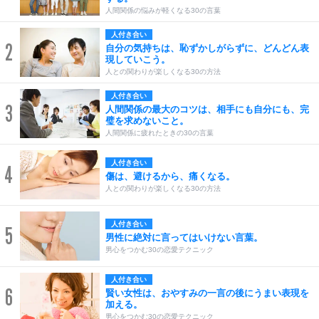
人間関係の悩みが軽くなる30の言葉
人付き合い
2
自分の気持ちは、恥ずかしがらずに、どんどん表
現していこう。
人との関わりが楽しくなる30の方法
人付き合い
3
人間関係の最大のコツは、相手にも自分にも、完
璧を求めないこと。
人間関係に疲れたときの30の言葉
人付き合い
4
傷は、避けるから、痛くなる。
人との関わりが楽しくなる30の方法
人付き合い
5
男性に絶対に言ってはいけない言葉。
男心をつかむ30の恋愛テクニック
人付き合い
6
賢い女性は、おやすみの一言の後にうまい表現を
加える。
男心をつかむ30の恋愛テクニック