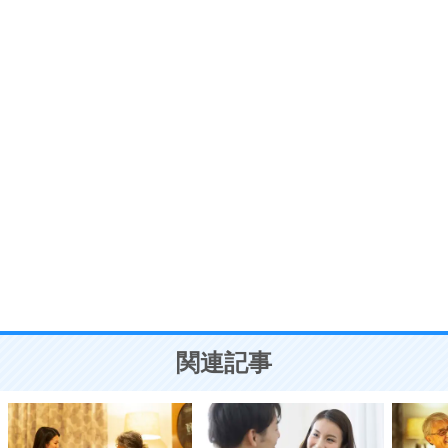
プラス思考
7
気持ちはなくていいから、とにかく癖にしてしま
う。
ポジティブ思考になる30の方法
自分磨き
8
いらない物は、徹底的に捨てる。
気品と美しさを身につける30の方法
勉強法
9
謙虚な人こそ、本当に強い人。
頭の使い方がうまくなる30の方法
恋愛学
10
人を好きになったら、まず相手を徹底的に信じる
ことが大切。
恋する人が知っておきたい30の大切なこと
関連記事