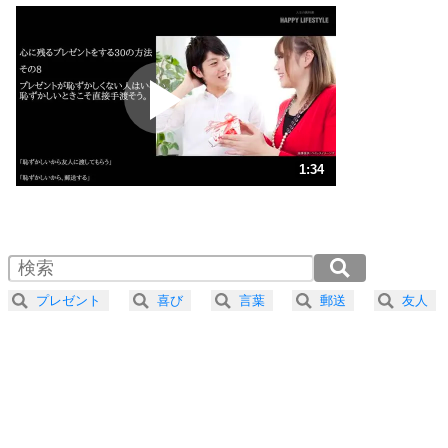
いっそのこと、他人を見ない。
いらいらしない人になる30の方法
プラス思考
2
ポジティブになれない原因は、行動しないから。
ポジティブ思考になる30の方法
ストレス対策
3
人生、なんとかなるもの。
1:34
気楽に生きる30の方法
1.0倍速 （370KB 1分34秒）
1.5倍速 （247KB 1分3秒）
自分磨き
4
器の大きい人は、怒りを優しさで表現する。
2.0倍速 （185KB 47秒）
器の大きい人になる30の方法
2.5倍速 （149KB 37秒）
プレゼント
喜び
言葉
郵送
友人
3.0倍速 （124KB 31秒）
プラス思考
5
ネガティブな人は、複雑に考える。
3.5倍速 （106KB 27秒）
ポジティブな人は、シンプルに考える。
4.0倍速 （93KB 23秒）
ポジティブ思考になる30の方法
ストレス対策
6
価値観を捨てると、いらいらも消える。
いらいらしない人になる30の方法