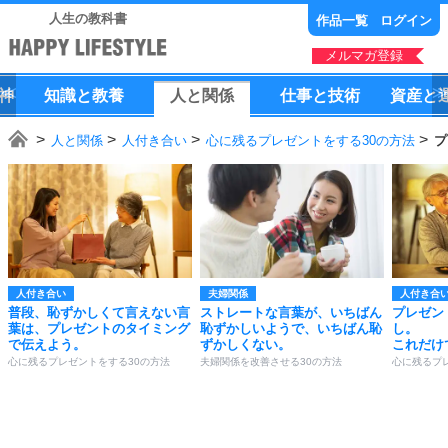
人生の教科書
作品一覧
ログイン
メルマガ登録
神
知識
と
教養
人
と
関係
仕事
と
技術
資産
と
人と関係
人付き合い
心に残るプレゼントをする30の方法
プ
人付き合い
夫婦関係
人付き合
普段、恥ずかしくて言えない言
ストレートな言葉が、いちばん
プレゼン
葉は、プレゼントのタイミング
恥ずかしいようで、いちばん恥
し。
で伝えよう。
ずかしくない。
これだけ
心に残るプレゼントをする30の方法
夫婦関係を改善させる30の方法
心に残るプ