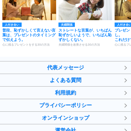
人付き合い
夫婦関係
人付き合
普段、恥ずかしくて言えない言
ストレートな言葉が、いちばん
プレゼン
葉は、プレゼントのタイミング
恥ずかしいようで、いちばん恥
し。
で伝えよう。
ずかしくない。
これだけ
心に残るプレゼントをする30の方法
夫婦関係を改善させる30の方法
心に残るプ
代表メッセージ
よくある質問
利用規約
プライバシーポリシー
オンラインショップ
運営会社