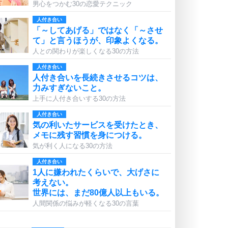
男心をつかむ30の恋愛テクニック
人付き合い
「～してあげる」ではなく「～させ
て」と言うほうが、印象よくなる。
人との関わりが楽しくなる30の方法
人付き合い
人付き合いを長続きさせるコツは、
力みすぎないこと。
上手に人付き合いする30の方法
人付き合い
気の利いたサービスを受けたとき、
メモに残す習慣を身につける。
気が利く人になる30の方法
人付き合い
1人に嫌われたくらいで、大げさに
考えない。
世界には、まだ80億人以上もいる。
人間関係の悩みが軽くなる30の言葉