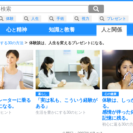
体験
人生
手術
視力
プレゼント
心
精神
知識
教養
人
関係
と
と
と
する30の方法
体験談は、人生を変えるプレゼントになる。
暮らし
心の健康
レーターに乗る
「実は私も、こういう経験が
体験は、しっ
になる。
ある」
る。
感情が伴った
のヒント
生活を豊かにする30のヒント
記憶に残る。
初心に返る30の