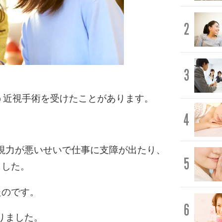
2
3
う近視手術を受けたことがあります。
4
、視力が悪いせいで仕事に支障が出たり、
5
ました。
たのです。
6
りました。