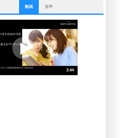
動画
音声
ストレス対策
他人と比べない。
いっそのこと、他人を見ない。
いらいらしない人になる30の方法
プラス思考
ポジティブになれない原因は、行動
しないから。
ポジティブ思考になる30の方法
ストレス対策
3:44
人生、なんとかなるもの。
気楽に生きる30の方法
速 （876KB 3分44秒）
速 （584KB 2分29秒）
自分磨き
器の大きい人は、怒りを優しさで表
速 （439KB 1分52秒）
現する。
速 （351KB 1分29秒）
器の大きい人になる30の方法
速 （293KB 1分14秒）
プラス思考
速 （251KB 1分4秒）
ネガティブな人は、複雑に考える。
速 （220KB 56秒）
ポジティブな人は、シンプルに考え