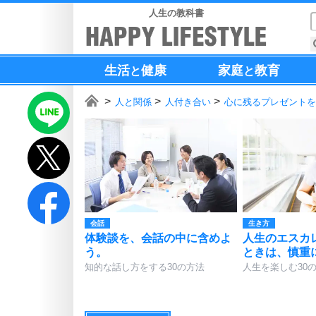
人生の教科書
生活
健康
家庭
教育
と
と
人と関係
人付き合い
心に残るプレゼントを
会話
生き方
体験談を、会話の中に含めよ
人生のエスカ
う。
ときは、慎重
知的な話し方をする30の方法
人生を楽しむ30