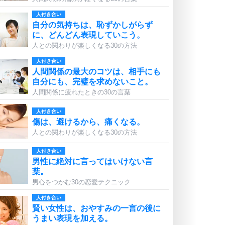
人付き合い
自分の気持ちは、恥ずかしがらず
に、どんどん表現していこう。
人との関わりが楽しくなる30の方法
人付き合い
人間関係の最大のコツは、相手にも
自分にも、完璧を求めないこと。
人間関係に疲れたときの30の言葉
人付き合い
傷は、避けるから、痛くなる。
人との関わりが楽しくなる30の方法
人付き合い
男性に絶対に言ってはいけない言
葉。
男心をつかむ30の恋愛テクニック
人付き合い
賢い女性は、おやすみの一言の後に
うまい表現を加える。