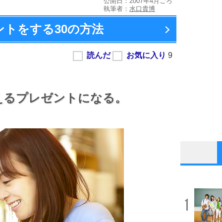
公開日：2007年4月ごろ
執筆者：
水口貴博
ントをする
30の方法
えるプレゼントになる。
1