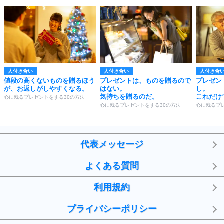
人付き合い
人付き合い
人付き合
値段の高くないものを贈るほう
プレゼントは、ものを贈るので
プレゼン
が、お返しがしやすくなる。
はない。
し。
気持ちを贈るのだ。
これだけ
心に残るプレゼントをする30の方法
心に残るプレゼントをする30の方法
心に残るプ
代表メッセージ
よくある質問
利用規約
プライバシーポリシー