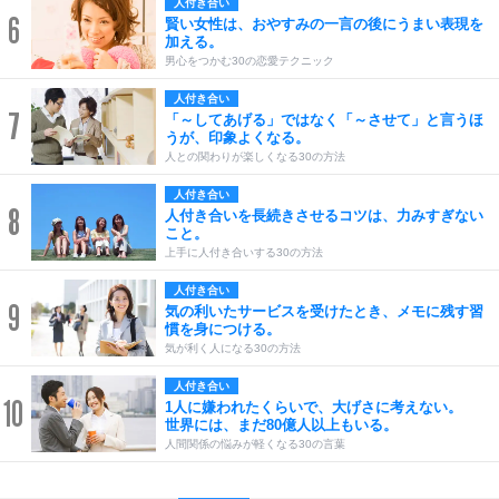
人付き合い
6
賢い女性は、おやすみの一言の後にうまい表現を
加える。
男心をつかむ30の恋愛テクニック
人付き合い
7
「～してあげる」ではなく「～させて」と言うほ
うが、印象よくなる。
人との関わりが楽しくなる30の方法
人付き合い
8
人付き合いを長続きさせるコツは、力みすぎない
こと。
上手に人付き合いする30の方法
人付き合い
9
気の利いたサービスを受けたとき、メモに残す習
慣を身につける。
気が利く人になる30の方法
人付き合い
10
1人に嫌われたくらいで、大げさに考えない。
世界には、まだ80億人以上もいる。
人間関係の悩みが軽くなる30の言葉