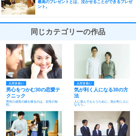
最高のプレゼントとは、泣かせることができるプレゼ
ント。
同じカテゴリーの作品
人付き合い
人付き合い
男心をつかむ30の恋愛テ
気が利く人になる30の方
クニック
法
男性の成長の鍵を握るのは、女性の知
人に喜んでもらうために、気が利く人に
性。
なろう。