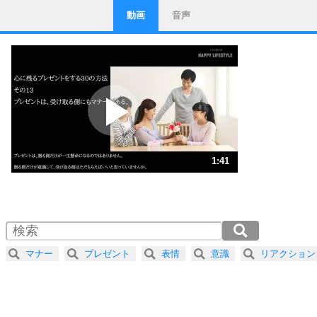
動画
音声
ストレス対策
1
他人と比べない。
いっそのこと、他人を見ない。
いらいらしない人になる30の方法
プラス思考
2
ポジティブになれない原因は、行動しないから。
ポジティブ思考になる30の方法
ストレス対策
3
人生、なんとかなるもの。
1:41
気楽に生きる30の方法
1.0倍速 （397KB 1分41秒）
1.5倍速 （265KB 1分7秒）
自分磨き
4
器の大きい人は、怒りを優しさで表現する。
2.0倍速 （199KB 50秒）
器の大きい人になる30の方法
2.5倍速 （159KB 40秒）
マナー
プレゼント
表情
意識
リアクション
3.0倍速 （133KB 33秒）
プラス思考
5
ネガティブな人は、複雑に考える。
3.5倍速 （114KB 28秒）
ポジティブな人は、シンプルに考える。
4.0倍速 （100KB 25秒）
ポジティブ思考になる30の方法