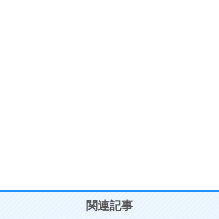
ストレス対策
6
価値観を捨てると、いらいらも消える。
いらいらしない人になる30の方法
プラス思考
7
気持ちはなくていいから、とにかく癖にしてしま
う。
ポジティブ思考になる30の方法
自分磨き
8
いらない物は、徹底的に捨てる。
気品と美しさを身につける30の方法
勉強法
9
謙虚な人こそ、本当に強い人。
頭の使い方がうまくなる30の方法
恋愛学
10
人を好きになったら、まず相手を徹底的に信じる
ことが大切。
恋する人が知っておきたい30の大切なこと
関連記事