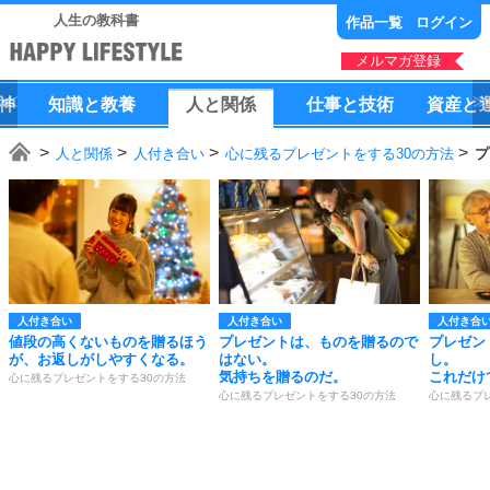
人生の教科書
作品一覧
ログイン
メルマガ登録
神
知識
と
教養
人
と
関係
仕事
と
技術
資産
と
人と関係
人付き合い
心に残るプレゼントをする30の方法
プ
人付き合い
人付き合い
人付き合
値段の高くないものを贈るほう
プレゼントは、ものを贈るので
プレゼン
が、お返しがしやすくなる。
はない。
し。
気持ちを贈るのだ。
これだけ
心に残るプレゼントをする30の方法
心に残るプレゼントをする30の方法
心に残るプ