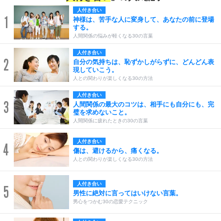
人付き合い
1
神様は、苦手な人に変身して、あなたの前に登場
する。
人間関係の悩みが軽くなる30の言葉
人付き合い
2
自分の気持ちは、恥ずかしがらずに、どんどん表
現していこう。
人との関わりが楽しくなる30の方法
人付き合い
3
人間関係の最大のコツは、相手にも自分にも、完
璧を求めないこと。
人間関係に疲れたときの30の言葉
人付き合い
4
傷は、避けるから、痛くなる。
人との関わりが楽しくなる30の方法
人付き合い
5
男性に絶対に言ってはいけない言葉。
男心をつかむ30の恋愛テクニック