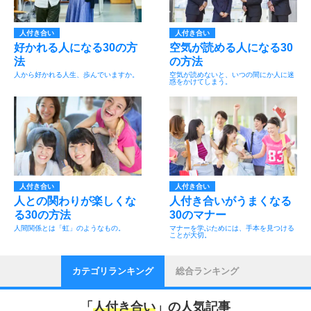
人付き合い
人付き合い
好かれる人になる30の方
空気が読める人になる30
法
の方法
人から好かれる人生、歩んでいますか。
空気が読めないと、いつの間にか人に迷
惑をかけてしまう。
人付き合い
人付き合い
人との関わりが楽しくな
人付き合いがうまくなる
る30の方法
30のマナー
人間関係とは「虹」のようなもの。
マナーを学ぶためには、手本を見つける
ことが大切。
カテゴリランキング
総合ランキング
「
人付き合い
」の人気記事