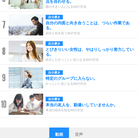
点を合わせる。
器の大きい人になる30の方法
自分磨き
7
自分の内面と向き合うことは、つらい作業であ
る。
自分と向き合う30の方法
自分磨き
8
とびきりいい女性は、やはりしっかり努力してい
る。
自立したかっこいい女になる30の方法
自分磨き
9
特定のグループに入らない。
かっこいい女になる30の方法
自分磨き
10
本当の友人を、勘違いしていませんか。
本当の自分を知る30の方法
動画
音声
ストレス対策