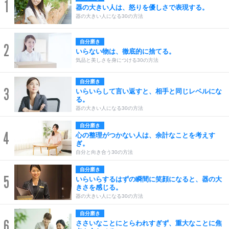
1
器の大きい人は、怒りを優しさで表現する。
器の大きい人になる30の方法
自分磨き
2
いらない物は、徹底的に捨てる。
気品と美しさを身につける30の方法
自分磨き
3
いらいらして言い返すと、相手と同じレベルにな
る。
器の大きい人になる30の方法
自分磨き
4
心の整理がつかない人は、余計なことを考えす
ぎ。
自分と向き合う30の方法
自分磨き
5
いらいらするはずの瞬間に笑顔になると、器の大
きさを感じる。
器の大きい人になる30の方法
自分磨き
6
ささいなことにとらわれすぎず、重大なことに焦