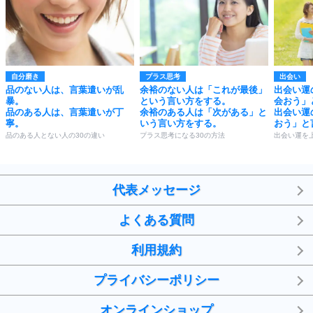
自分磨き
プラス思考
出会い
品のない人は、言葉遣いが乱
余裕のない人は「これが最後」
出会い運
暴。
という言い方をする。
会おう」
品のある人は、言葉遣いが丁
余裕のある人は「次がある」と
出会い運
寧。
いう言い方をする。
おう」と
品のある人とない人の30の違い
プラス思考になる30の方法
出会い運を
代表メッセージ
よくある質問
利用規約
プライバシーポリシー
オンラインショップ