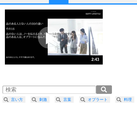
1
他人と比べない。
いっそのこと、他人を見ない。
いらいらしない人になる30の方法
プラス思考
2
ポジティブになれない原因は、行動しないから。
ポジティブ思考になる30の方法
ストレス対策
3
人生、なんとかなるもの。
2:43
気楽に生きる30の方法
1.0倍速 （640KB 2分43秒）
1.5倍速 （427KB 1分49秒）
自分磨き
4
器の大きい人は、怒りを優しさで表現する。
2.0倍速 （320KB 1分21秒）
器の大きい人になる30の方法
2.5倍速 （256KB 1分5秒）
言い方
刺激
言葉
オブラート
料理
3.0倍速 （214KB 54秒）
プラス思考
5
ネガティブな人は、複雑に考える。
3.5倍速 （184KB 46秒）
ポジティブな人は、シンプルに考える。
4.0倍速 （161KB 40秒）
ポジティブ思考になる30の方法
ストレス対策