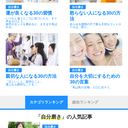
自分磨き
自分磨き
運が良くなる30の習慣
怒らない人になる30の方
法
いつもと違うところに気づいたら、すぐ
声をかけよう。
相手のセンスを褒めると、ますます喜ば
あらゆる感情の中で最も大切なコントロ
れる。
ールは、怒り。
自分磨き
自分磨き
親切な人になる30の方法
自分を大切にするための
30の言葉
「正しいこと、親切なこと。
選ぶなら親切なことを」
「私は私の宝物」と口に出そう。
カテゴリランキング
総合ランキング
「
自分磨き
」の人気記事
自分磨き