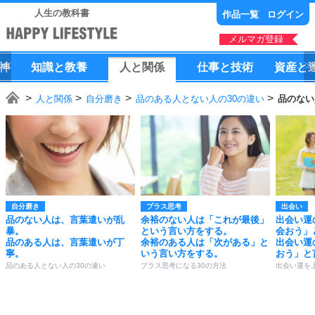
人生の教科書
作品一覧
ログイン
メルマガ登録
神
知識
と
教養
人
と
関係
仕事
と
技術
資産
と
人と関係
自分磨き
品のある人とない人の30の違い
品のない
自分磨き
プラス思考
出会い
品のない人は、言葉遣いが乱
余裕のない人は「これが最後」
出会い運
暴。
という言い方をする。
会おう」
品のある人は、言葉遣いが丁
余裕のある人は「次がある」と
出会い運
寧。
いう言い方をする。
おう」と
品のある人とない人の30の違い
プラス思考になる30の方法
出会い運を