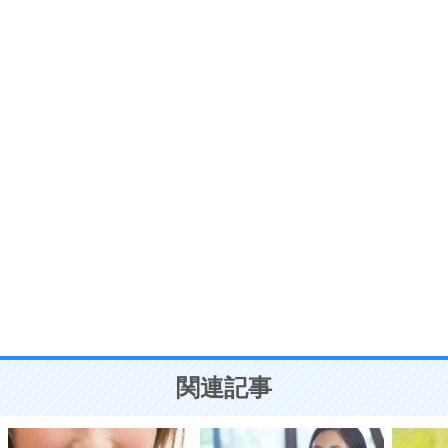
6
価値観を捨てると、いらいらも消える。
いらいらしない人になる30の方法
プラス思考
7
気持ちはなくていいから、とにかく癖にしてしま
う。
ポジティブ思考になる30の方法
自分磨き
8
いらない物は、徹底的に捨てる。
気品と美しさを身につける30の方法
勉強法
9
謙虚な人こそ、本当に強い人。
頭の使い方がうまくなる30の方法
恋愛学
10
人を好きになったら、まず相手を徹底的に信じる
ことが大切。
恋する人が知っておきたい30の大切なこと
関連記事