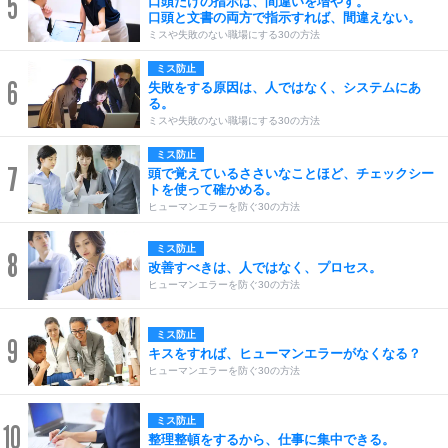
5
口頭だけの指示は、間違いを増やす。
口頭と文書の両方で指示すれば、間違えない。
ミスや失敗のない職場にする30の方法
ミス防止
6
失敗をする原因は、人ではなく、システムにあ
る。
ミスや失敗のない職場にする30の方法
ミス防止
7
頭で覚えているささいなことほど、チェックシー
トを使って確かめる。
ヒューマンエラーを防ぐ30の方法
ミス防止
8
改善すべきは、人ではなく、プロセス。
ヒューマンエラーを防ぐ30の方法
ミス防止
9
キスをすれば、ヒューマンエラーがなくなる？
ヒューマンエラーを防ぐ30の方法
ミス防止
10
整理整頓をするから、仕事に集中できる。