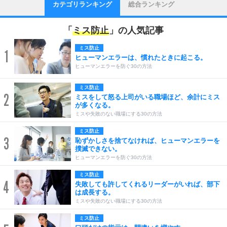
カテゴリランキング
総合ランキング
「
ミス防止
」の人気記事
ミス防止
1
ヒューマンエラーは、慣れたときに起こる。
ヒューマンエラーを防ぐ30の方法
ミス防止
2
ミスをして怒る上司がいる職場ほど、余計にミス
が多くなる。
ミスや失敗のない職場にする30の方法
ミス防止
3
恥ずかしさを捨てなければ、ヒューマンエラーを
撲滅できない。
ヒューマンエラーを防ぐ30の方法
ミス防止
4
失敗しても許してくれるリーダーがいれば、部下
は成長する。
ミスや失敗のない職場にする30の方法
ミス防止