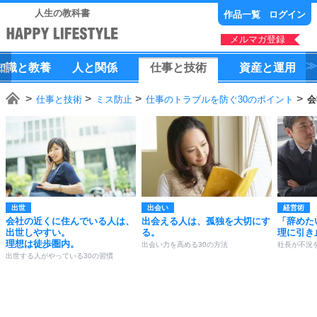
人生の教科書
作品一覧
ログイン
メルマガ登録
知識
と
教養
人
と
関係
仕事
と
技術
資産
と
運用
仕事と技術
ミス防止
仕事のトラブルを防ぐ30のポイント
会
出世
出会い
経営術
会社の近くに住んでいる人は、
出会える人は、孤独を大切にす
「辞めた
出世しやすい。
る。
理に引き
理想は徒歩圏内。
出会い力を高める30の方法
社長が不況
出世する人がやっている30の習慣