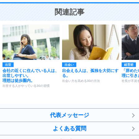
ことが大切。
恋する人が知っておきたい30の大切なこと
関連記事
出世
出会い
経営術
会社の近くに住んでいる人は、
出会える人は、孤独を大切にす
「辞めた
出世しやすい。
る。
理に引き
理想は徒歩圏内。
出会い力を高める30の方法
社長が不況
出世する人がやっている30の習慣
代表メッセージ
よくある質問