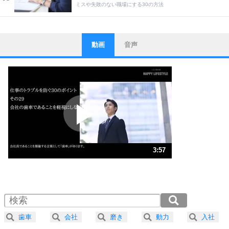
ミスや失敗のない職場にする30の方法
動画
音声
ストレス対策
1
他人と比べない。
いっそのこと、他人を見ない。
いらいらしない人になる30の方法
プラス思考
2
ポジティブになれない原因は、行動しないから。
ポジティブ思考になる30の方法
ストレス対策
3
人生、なんとかなるもの。
3:57
気楽に生きる30の方法
1.0倍速 （927KB 3分57秒）
1.5倍速 （619KB 2分38秒）
自分磨き
4
器の大きい人は、怒りを優しさで表現する。
2.0倍速 （464KB 1分58秒）
器の大きい人になる30の方法
2.5倍速 （372KB 1分34秒）
歯車
会社
磨き
動力
入社
3.0倍速 （310KB 1分19秒）
プラス思考