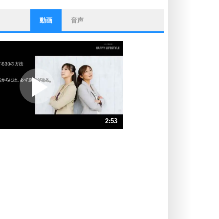
動画
音声
ストレス対策
他人と比べない。
いっそのこと、他人を見ない。
いらいらしない人になる30の方法
プラス思考
ポジティブになれない原因は、行動
しないから。
ポジティブ思考になる30の方法
ストレス対策
2:53
人生、なんとかなるもの。
気楽に生きる30の方法
速 （677KB 2分53秒）
速 （451KB 1分55秒）
自分磨き
器の大きい人は、怒りを優しさで表
速 （339KB 1分26秒）
現する。
速 （271KB 1分9秒）
器の大きい人になる30の方法
速 （226KB 57秒）
プラス思考
速 （194KB 49秒）
ネガティブな人は、複雑に考える。
速 （170KB 43秒）