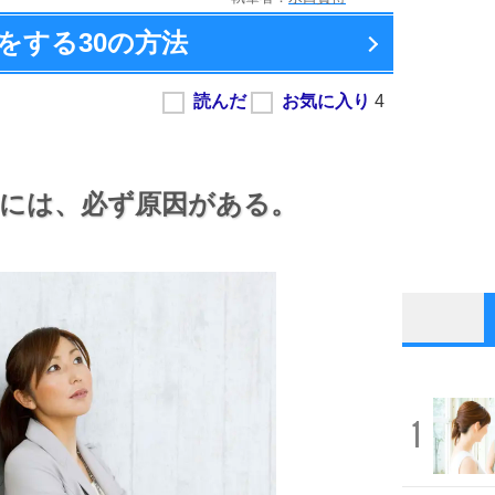
をする
30の方法
には、
必ず原因がある。
1