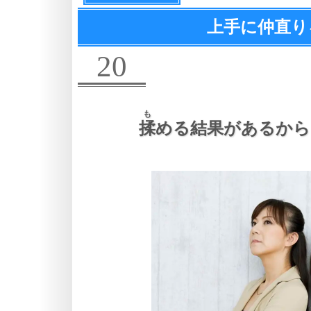
上手に仲直り
20
も
揉
める結果があるから