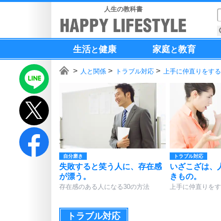
人生の教科書
生活
健康
家庭
教育
と
と
人と関係
トラブル対応
上手に仲直りをする
自分磨き
トラブル対応
失敗すると笑う人に、存在感
いざこざは、
が漂う。
きもの。
存在感のある人になる30の方法
上手に仲直りをす
トラブル対応