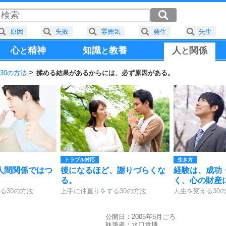
原因
失敗
雰囲気
発生
先生
心
精神
知識
教養
人
関係
と
と
と
30の方法
揉める結果があるからには、必ず原因がある。
トラブル対応
生き方
人間関係ではつ
後になるほど、謝りづらくな
経験は、成功
る。
く、心の財産
る30の方法
上手に仲直りをする30の方法
人生を変える30
公開日：2005年5月ごろ
執筆者：
水口貴博