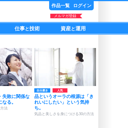
作品一覧
ログイン
メルマガ登録
仕事
技術
資産
運用
と
と
自分磨き
・失敗に関係な
品というオーラの根源は「き
になる。
れいにしたい」という気持
ち。
の方法
気品と美しさを身につける30の方法