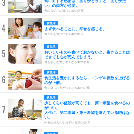
3
食に対する感謝は「ありがとう」と「ありがた
い」の両方が必要。
食の大切さに気づく30の言葉
食生活
4
まず食べることに、幸せを感じる。
食生活を豊かにする30のヒント
食生活
5
おいしいものを食べておかないと、生きることは
できても心が死んでしまう。
食を楽しむ力が強くなる30の言葉
食生活
6
食生活を豊かにするなら、エンゲル係数を上げる
のが正解。
食を楽しむ力が強くなる30の言葉
食生活
少しくらい値段が高くても、第一希望を食べるの
7
がいい。
人生に、第二希望・第三希望を選んでいる暇はな
い。
外食の達人がやっている30の習慣