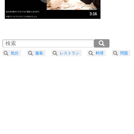
ストレス対策
3
人生、なんとかなるもの。
3:16
気楽に生きる30の方法
1.0倍速 （768KB 3分16秒）
1.5倍速 （512KB 2分10秒）
自分磨き
4
器の大きい人は、怒りを優しさで表現する。
2.0倍速 （384KB 1分38秒）
器の大きい人になる30の方法
2.5倍速 （308KB 1分18秒）
気分
服装
レストラン
料理
問題
3.0倍速 （257KB 1分5秒）
プラス思考
5
ネガティブな人は、複雑に考える。
3.5倍速 （220KB 56秒）
ポジティブな人は、シンプルに考える。
4.0倍速 （193KB 49秒）
ポジティブ思考になる30の方法
ストレス対策
6
価値観を捨てると、いらいらも消える。
いらいらしない人になる30の方法
プラス思考
7
気持ちはなくていいから、とにかく癖にしてしま
う。
ポジティブ思考になる30の方法