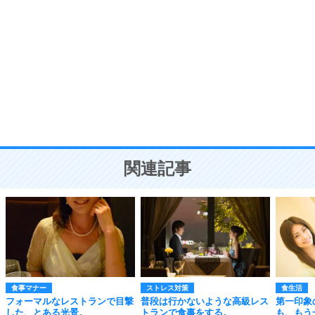
自分磨き
8
いらない物は、徹底的に捨てる。
気品と美しさを身につける30の方法
勉強法
9
謙虚な人こそ、本当に強い人。
頭の使い方がうまくなる30の方法
恋愛学
10
人を好きになったら、まず相手を徹底的に信じる
ことが大切。
恋する人が知っておきたい30の大切なこと
関連記事
食事マナー
ストレス対策
食生活
フォーマルなレストランで目撃
普段は行かないような高級レス
第一印象
した、とある光景。
トランで食事をする。
も、もう