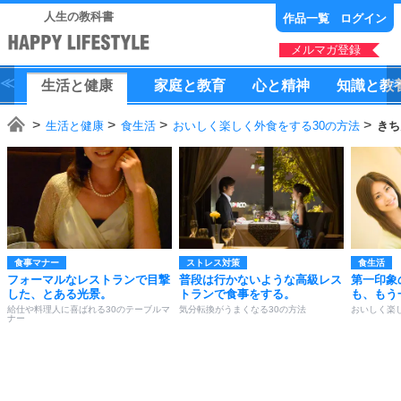
人生の教科書
作品一覧
ログイン
メルマガ登録
生活
と
健康
家庭
と
教育
心
と
精神
知識
と
教
生活と健康
食生活
おいしく楽しく外食をする30の方法
きち
食事マナー
ストレス対策
食生活
フォーマルなレストランで目撃
普段は行かないような高級レス
第一印象
した、とある光景。
トランで食事をする。
も、もう
給仕や料理人に喜ばれる30のテーブルマ
気分転換がうまくなる30の方法
おいしく楽
ナー