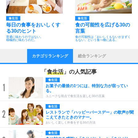
食生活
食生活
毎日の食事をおいしくす
食の可能性を広げる30の
る30のヒント
言葉
普通に味わうのではない。
食の可能性は「おいしくもないがまずく
積極的に味わうのだ。
もない」という食べ物にある。
カテゴリランキング
総合ランキング
「
食生活
」の人気記事
食生活
1
お菓子の最後の1つには、特別な力が宿ってい
る。
ユニークな視点で食生活を楽しむ30の言葉
食生活
2
レストランで「ハッピーバースデー」の歌声が聞
こえてきたときのマナー。
おいしく楽しく外食をする30の方法
食生活