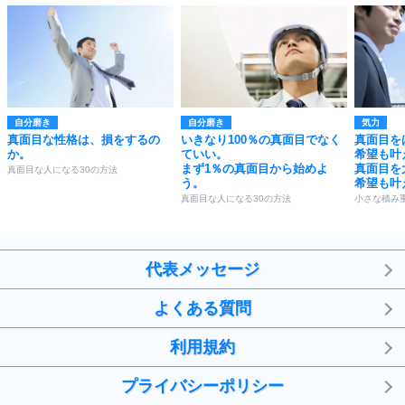
自分磨き
自分磨き
気力
真面目な性格は、損をするの
いきなり100％の真面目でなく
真面目を
か。
ていい。
希望も叶
まず1％の真面目から始めよ
真面目を
真面目な人になる30の方法
う。
希望も叶
真面目な人になる30の方法
小さな積み
代表メッセージ
よくある質問
利用規約
プライバシーポリシー