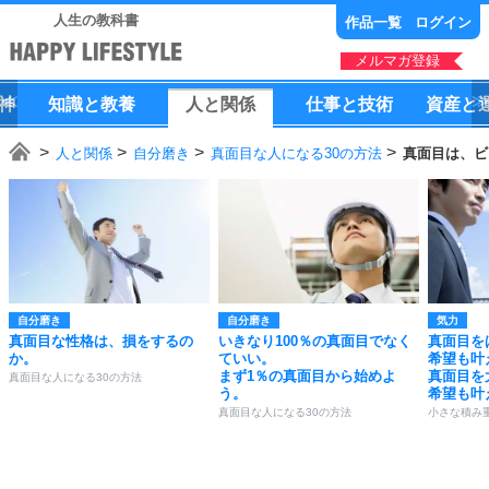
人生の教科書
作品一覧
ログイン
メルマガ登録
神
知識
と
教養
人
と
関係
仕事
と
技術
資産
と
人と関係
自分磨き
真面目な人になる30の方法
真面目は、ビ
自分磨き
自分磨き
気力
真面目な性格は、損をするの
いきなり100％の真面目でなく
真面目を
か。
ていい。
希望も叶
まず1％の真面目から始めよ
真面目を
真面目な人になる30の方法
う。
希望も叶
真面目な人になる30の方法
小さな積み