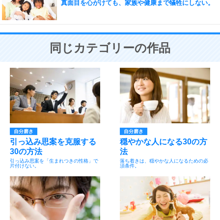
真面目を心がけても、家族や健康まで犠牲にしない。
同じカテゴリーの作品
自分磨き
自分磨き
引っ込み思案を克服する
穏やかな人になる30の方
30の方法
法
引っ込み思案を「生まれつきの性格」で
落ち着きは、穏やかな人になるための必
片付けない。
須条件。