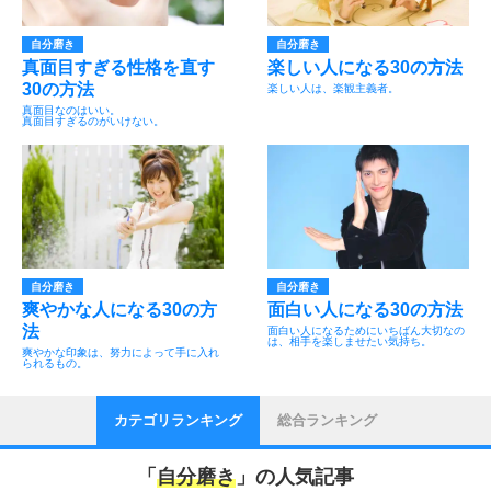
自分磨き
自分磨き
真面目すぎる性格を直す
楽しい人になる30の方法
30の方法
楽しい人は、楽観主義者。
真面目なのはいい。
真面目すぎるのがいけない。
自分磨き
自分磨き
爽やかな人になる30の方
面白い人になる30の方法
法
面白い人になるためにいちばん大切なの
は、相手を楽しませたい気持ち。
爽やかな印象は、努力によって手に入れ
られるもの。
カテゴリランキング
総合ランキング
「
自分磨き
」の人気記事