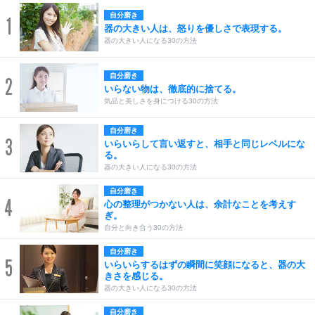
自分磨き
1
器の大きい人は、怒りを優しさで表現する。
器の大きい人になる30の方法
自分磨き
2
いらない物は、徹底的に捨てる。
気品と美しさを身につける30の方法
自分磨き
3
いらいらして言い返すと、相手と同じレベルにな
る。
器の大きい人になる30の方法
自分磨き
4
心の整理がつかない人は、余計なことを考えす
ぎ。
自分と向き合う30の方法
自分磨き
5
いらいらするはずの瞬間に笑顔になると、器の大
きさを感じる。
器の大きい人になる30の方法
自分磨き