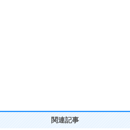
ストレス対策
6
価値観を捨てると、いらいらも消える。
いらいらしない人になる30の方法
プラス思考
7
気持ちはなくていいから、とにかく癖にしてしま
う。
ポジティブ思考になる30の方法
自分磨き
8
いらない物は、徹底的に捨てる。
気品と美しさを身につける30の方法
勉強法
9
謙虚な人こそ、本当に強い人。
頭の使い方がうまくなる30の方法
恋愛学
10
人を好きになったら、まず相手を徹底的に信じる
ことが大切。
恋する人が知っておきたい30の大切なこと
関連記事