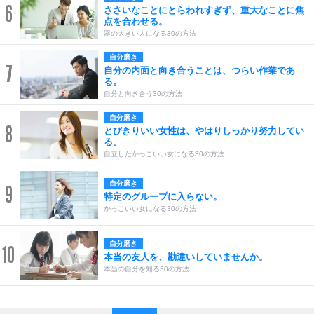
6
ささいなことにとらわれすぎず、重大なことに焦
点を合わせる。
器の大きい人になる30の方法
自分磨き
7
自分の内面と向き合うことは、つらい作業であ
る。
自分と向き合う30の方法
自分磨き
8
とびきりいい女性は、やはりしっかり努力してい
る。
自立したかっこいい女になる30の方法
自分磨き
9
特定のグループに入らない。
かっこいい女になる30の方法
自分磨き
10
本当の友人を、勘違いしていませんか。
本当の自分を知る30の方法