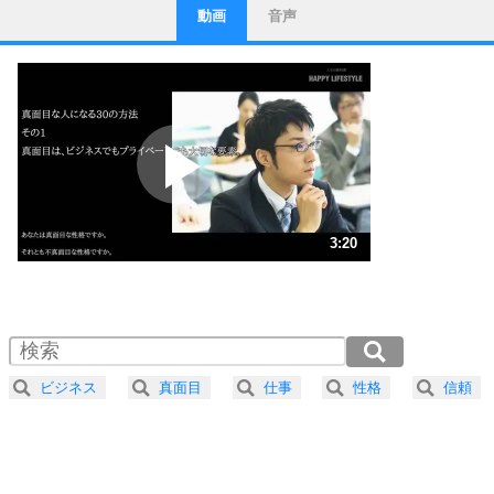
動画
音声
ストレス対策
1
他人と比べない。
いっそのこと、他人を見ない。
いらいらしない人になる30の方法
プラス思考
2
ポジティブになれない原因は、行動しないから。
ポジティブ思考になる30の方法
ストレス対策
3
人生、なんとかなるもの。
3:20
気楽に生きる30の方法
1.0倍速 （782KB 3分20秒）
1.5倍速 （522KB 2分13秒）
自分磨き
4
器の大きい人は、怒りを優しさで表現する。
2.0倍速 （392KB 1分40秒）
器の大きい人になる30の方法
2.5倍速 （313KB 1分20秒）
ビジネス
真面目
仕事
性格
信頼
3.0倍速 （261KB 1分6秒）
プラス思考
5
ネガティブな人は、複雑に考える。
3.5倍速 （224KB 57秒）
ポジティブな人は、シンプルに考える。
4.0倍速 （196KB 50秒）
ポジティブ思考になる30の方法