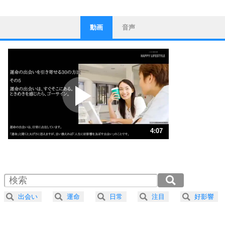
動画
音声
ストレス対策
1
他人と比べない。
いっそのこと、他人を見ない。
いらいらしない人になる30の方法
プラス思考
2
ポジティブになれない原因は、行動しないから。
ポジティブ思考になる30の方法
ストレス対策
3
人生、なんとかなるもの。
4:07
気楽に生きる30の方法
1.0倍速 （969KB 4分7秒）
1.5倍速 （646KB 2分45秒）
自分磨き
4
器の大きい人は、怒りを優しさで表現する。
2.0倍速 （485KB 2分3秒）
器の大きい人になる30の方法
2.5倍速 （388KB 1分39秒）
出会い
運命
日常
注目
好影響
3.0倍速 （324KB 1分22秒）
プラス思考
5
ネガティブな人は、複雑に考える。
3.5倍速 （278KB 1分10秒）
ポジティブな人は、シンプルに考える。