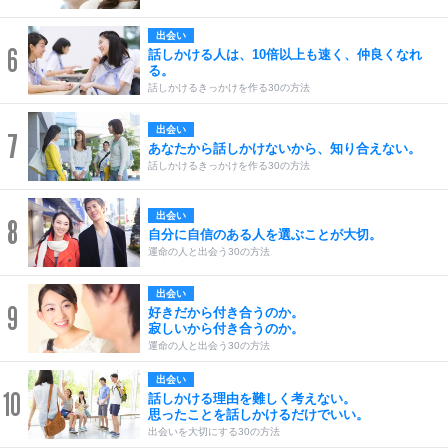
出会い
6
話しかける人は、10倍以上も速く、仲良くなれ
る。
話しかけるきっかけを作る30の方法
出会い
7
あなたから話しかけないから、知り合えない。
話しかけるきっかけを作る30の方法
出会い
8
自分に自信のある人を選ぶことが大切。
運命の人と出会う30の方法
出会い
9
好きだから付き合うのか。
寂しいから付き合うのか。
運命の人と出会う30の方法
出会い
10
話しかける理由を難しく考えない。
思ったことを話しかけるだけでいい。
出会いを大切にする30の方法