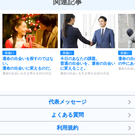
関連記事
出会い
出会い
出会い
運命の出会いを探すのではな
今日のあなたの課題。
運命の出
い。
普通の出会いを、運命の出会い
の中にあ
運命の出会いに変えるのだ。
に変えること。
運命の出会
運命の出会いを引き寄せる30の方法
運命の出会いを引き寄せる30の方法
代表メッセージ
よくある質問
利用規約