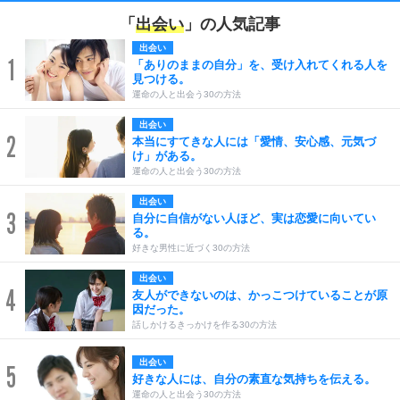
「
出会い
」の人気記事
出会い
1
「ありのままの自分」を、受け入れてくれる人を
見つける。
運命の人と出会う30の方法
出会い
2
本当にすてきな人には「愛情、安心感、元気づ
け」がある。
運命の人と出会う30の方法
出会い
3
自分に自信がない人ほど、実は恋愛に向いてい
る。
好きな男性に近づく30の方法
出会い
4
友人ができないのは、かっこつけていることが原
因だった。
話しかけるきっかけを作る30の方法
出会い
5
好きな人には、自分の素直な気持ちを伝える。
運命の人と出会う30の方法