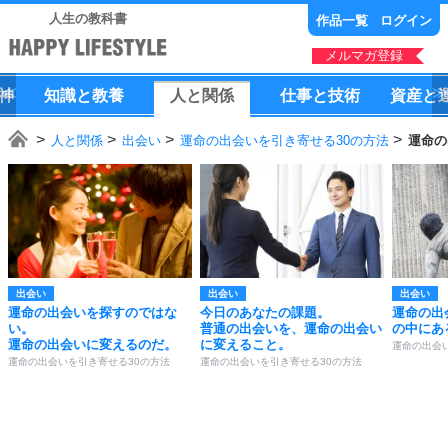
人生の教科書
作品一覧
ログイン
メルマガ登録
神
知識
と
教養
人
と
関係
仕事
と
技術
資産
と
人と関係
出会い
運命の出会いを引き寄せる30の方法
運命の
出会い
出会い
出会い
運命の出会いを探すのではな
今日のあなたの課題。
運命の出
い。
普通の出会いを、運命の出会い
の中にあ
運命の出会いに変えるのだ。
に変えること。
運命の出会
運命の出会いを引き寄せる30の方法
運命の出会いを引き寄せる30の方法