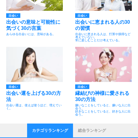
出会い
出会い
出会いの意味と可能性に
出会いに恵まれる人の30
気づく30の言葉
の習慣
あらゆる出会いには、意味がある。
出会いに恵まれる人は、打算や損得など
考えていない。
常に楽しむことだけ考えている。
出会い
出会い
出会い運を上げる30の方
縁結びの神様に愛される
法
30の方法
出会い運は、使えば使うほど、増えてい
嫌いなことをしていると、嫌いな人に出
く。
会う。
好きなことをしていると、好きな人に出
会う。
カテゴリランキング
総合ランキング