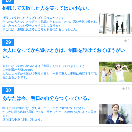
挑戦して失敗した人を笑ってはいけない。
挑戦して失敗した人をげらげら笑う人がいます。
たしかに大きなことを言って挑戦したものの、かっこ悪い失敗で終われ
ば、みっともない姿をさらすことになります。
そこには、滑稽に見えるところもあるのかもしれません。
大人になってから遊ぶときは、制限を設けておくほうがい
い。
大人になってから遊ぶときは「制限」をつくっておきましょう。
なぜ制限が大切なのか。
大人になってから遊びで失敗すると、一発で重大な事態に発展する可能
性があるからです。
あなたは今、明日の自分をつくっている。
昨日と今日の自分は、少し違っていることに気づいてください。
たしかに顔も名前も同じであり、変わったところは何もないように思え
ます。
見た目も中身も同じでしょう。