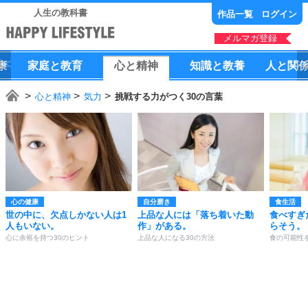
人生の教科書
作品一覧
ログイン
メルマガ登録
康
家庭
と
教育
心
と
精神
知識
と
教養
人
と
関
心と精神
気力
挑戦する力がつく30の言葉
心の健康
自分磨き
食生活
世の中に、欠点しかない人は1
上品な人には「落ち着いた動
食べすぎ
人もいない。
作」がある。
らそう。
心に余裕を持つ30のヒント
上品な人になる30の方法
食の可能性