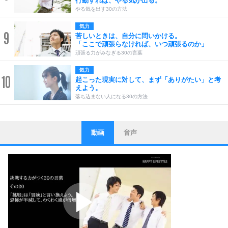
行動すれば、やる気が出る。
やる気を出す30の方法
気力
9
苦しいときは、自分に問いかける。
「ここで頑張らなければ、いつ頑張るのか」
頑張る力がみなぎる30の言葉
気力
10
起こった現実に対して、まず「ありがたい」と考
えよう。
落ち込まない人になる30の方法
動画
音声
ストレス対策
1
他人と比べない。
いっそのこと、他人を見ない。
いらいらしない人になる30の方法
プラス思考
2
ポジティブになれない原因は、行動しないから。
ポジティブ思考になる30の方法
ストレス対策