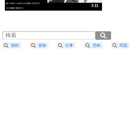
3
人生、なんとかなるもの。
3:11
気楽に生きる30の方法
1.0倍速 （748KB 3分11秒）
1.5倍速 （499KB 2分7秒）
自分磨き
4
器の大きい人は、怒りを優しさで表現する。
2.0倍速 （374KB 1分35秒）
器の大きい人になる30の方法
2.5倍速 （300KB 1分16秒）
挑戦
冒険
仕事
恐怖
問題
3.0倍速 （250KB 1分3秒）
プラス思考
5
ネガティブな人は、複雑に考える。
3.5倍速 （214KB 54秒）
ポジティブな人は、シンプルに考える。
4.0倍速 （188KB 47秒）
ポジティブ思考になる30の方法
ストレス対策
6
価値観を捨てると、いらいらも消える。
いらいらしない人になる30の方法
プラス思考
7
気持ちはなくていいから、とにかく癖にしてしま
う。
ポジティブ思考になる30の方法
自分磨き
8
いらない物は、徹底的に捨てる。