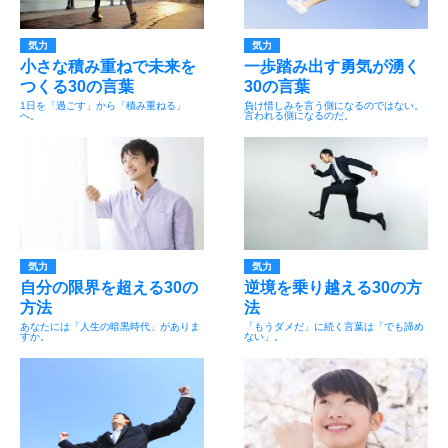
気力
気力
小さな積み重ねで未来を
一歩踏み出す勇気が湧く
つくる30の言葉
30の言葉
1日を「過ごす」から「積み重ねる」
負け惜しみを言う側になるのではない。
へ。
言われる側になるのだ。
気力
気力
自分の限界を超える30の
逆境を乗り越える30の方
方法
法
あなたには「人生の暗黒時代」がありま
「もうダメだ」に続く言葉は「でも諦め
すか。
ない」。