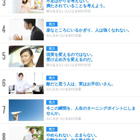
3
不足ばかりを考えない。
満たされていることを考えよう。
落ち込まない人になる30の方法
気力
4
楽なところにいるかぎり、人は強くなれない。
心に火をつける30の言葉
気力
5
現実を変えるのではない。
受け止め方を変えるのだ。
落ち込まない人になる30の方法
気力
6
敵だと思う人は、実はお手伝いさん。
心に火をつける30の言葉
気力
7
今この瞬間を、人生のターニングポイントにしま
せんか。
心に火をつける30の言葉
気力
8
やめられない、止まらない。