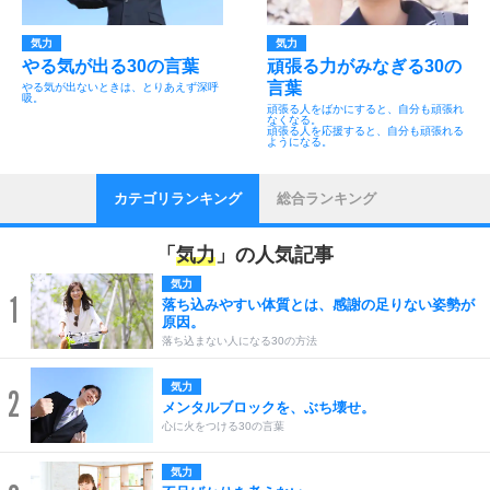
気力
気力
やる気が出る30の言葉
頑張る力がみなぎる30の
言葉
やる気が出ないときは、とりあえず深呼
吸。
頑張る人をばかにすると、自分も頑張れ
なくなる。
頑張る人を応援すると、自分も頑張れる
ようになる。
カテゴリランキング
総合ランキング
「
気力
」の人気記事
気力
1
落ち込みやすい体質とは、感謝の足りない姿勢が
原因。
落ち込まない人になる30の方法
気力
2
メンタルブロックを、ぶち壊せ。
心に火をつける30の言葉
気力