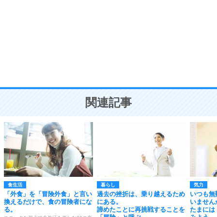
気品と美しさを身につける30の方法
勉強法
9
謙虚な人こそ、本当に強い人。
頭の使い方がうまくなる30の方法
恋愛学
10
人を好きになったら、まず相手を徹底的に信じる
ことが大切。
恋する人が知っておきたい30の大切なこと
関連記事
食生活
暮らし
気力
「外食」を「冒険外食」と言い
過去の挫折は、乗り越えるため
いつも無
換えるだけで、食の冒険者にな
にある。
いません
る。
諦めたことに再挑戦することを
たまには