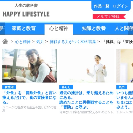
人生の教科書
作品一覧
ログイン
メルマガ登録
康
家庭
と
教育
心
と
精神
知識
と
教養
人
と
関
心と精神
気力
挑戦する力がつく30の言葉
「挑戦」は「冒険
食生活
暮らし
気力
「外食」を「冒険外食」と言い
過去の挫折は、乗り越えるため
いつも無
換えるだけで、食の冒険者にな
にある。
いません
る。
諦めたことに再挑戦することを
たまには
「冒険」と呼ぶ。
みよう。
ユニークな視点で食生活を楽しむ30の言
葉
何気ない日常を冒険に変える30のヒント
チャレンジ