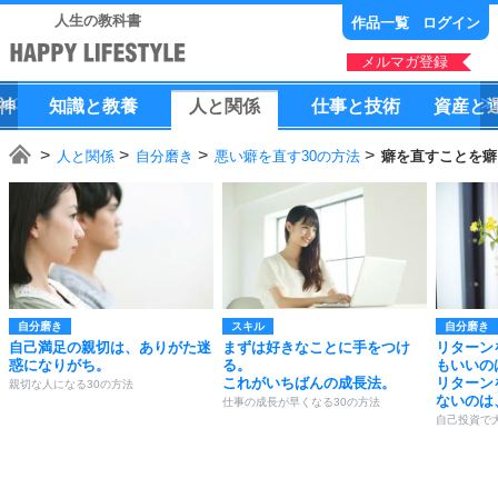
人生の教科書
作品一覧
ログイン
メルマガ登録
神
知識
と
教養
人
と
関係
仕事
と
技術
資産
と
人と関係
自分磨き
悪い癖を直す30の方法
癖を直すことを癖
自分磨き
スキル
自分磨き
自己満足の親切は、ありがた迷
まずは好きなことに手をつけ
リターン
惑になりがち。
る。
もいいの
これがいちばんの成長法。
リターン
親切な人になる30の方法
ないのは
仕事の成長が早くなる30の方法
自己投資で