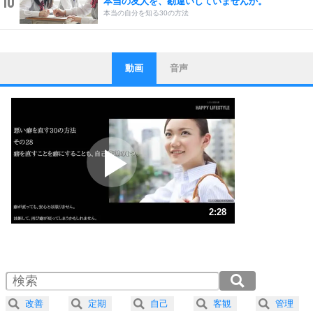
本当の友人を、勘違いしていませんか。
本当の自分を知る30の方法
動画
音声
ストレス対策
1
他人と比べない。
いっそのこと、他人を見ない。
いらいらしない人になる30の方法
プラス思考
2
ポジティブになれない原因は、行動しないから。
ポジティブ思考になる30の方法
ストレス対策
3
人生、なんとかなるもの。
2:28
気楽に生きる30の方法
1.0倍速 （579KB 2分28秒）
1.5倍速 （386KB 1分38秒）
自分磨き
4
器の大きい人は、怒りを優しさで表現する。
2.0倍速 （290KB 1分14秒）
器の大きい人になる30の方法
2.5倍速 （232KB 59秒）
改善
定期
自己
客観
管理
プラス思考