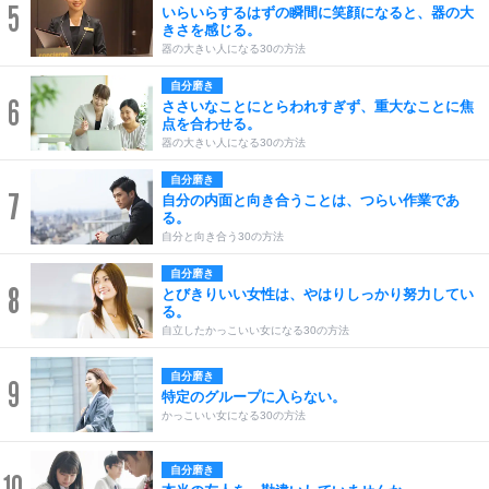
5
いらいらするはずの瞬間に笑顔になると、器の大
きさを感じる。
器の大きい人になる30の方法
自分磨き
6
ささいなことにとらわれすぎず、重大なことに焦
点を合わせる。
器の大きい人になる30の方法
自分磨き
7
自分の内面と向き合うことは、つらい作業であ
る。
自分と向き合う30の方法
自分磨き
8
とびきりいい女性は、やはりしっかり努力してい
る。
自立したかっこいい女になる30の方法
自分磨き
9
特定のグループに入らない。
かっこいい女になる30の方法
自分磨き
10