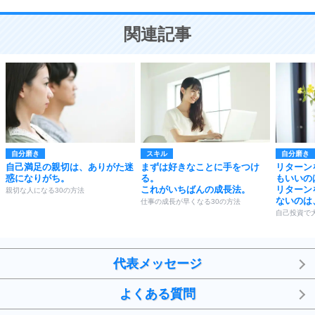
10
ことが大切。
恋する人が知っておきたい30の大切なこと
関連記事
自分磨き
スキル
自分磨き
自己満足の親切は、ありがた迷
まずは好きなことに手をつけ
リターン
惑になりがち。
る。
もいいの
これがいちばんの成長法。
リターン
親切な人になる30の方法
ないのは
仕事の成長が早くなる30の方法
自己投資で
代表メッセージ
よくある質問