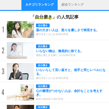
カテゴリランキング
総合ランキング
「
自分磨き
」の人気記事
自分磨き
1
器の大きい人は、怒りを優しさで表現する。
器の大きい人になる30の方法
自分磨き
2
いらない物は、徹底的に捨てる。
気品と美しさを身につける30の方法
自分磨き
3
いらいらして言い返すと、相手と同じレベルにな
る。
器の大きい人になる30の方法
自分磨き
4
心の整理がつかない人は、余計なことを考えす
ぎ。
自分と向き合う30の方法
自分磨き