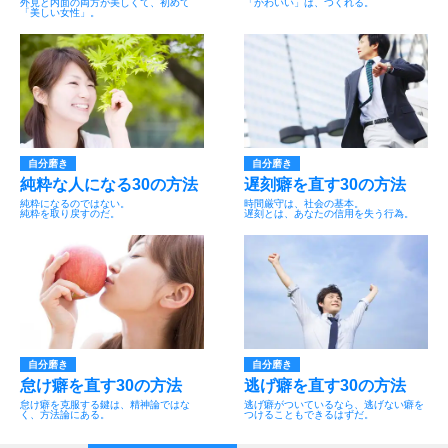
外見と内面の両方が美しくて、初めて
「かわいい」は、つくれる。
「美しい女性」。
自分磨き
自分磨き
純粋な人になる30の方法
遅刻癖を直す30の方法
純粋になるのではない。
時間厳守は、社会の基本。
純粋を取り戻すのだ。
遅刻とは、あなたの信用を失う行為。
自分磨き
自分磨き
怠け癖を直す30の方法
逃げ癖を直す30の方法
怠け癖を克服する鍵は、精神論ではな
逃げ癖がついているなら、逃げない癖を
く、方法論にある。
つけることもできるはずだ。