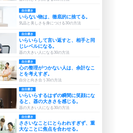
自分磨き
いらない物は、徹底的に捨てる。
気品と美しさを身につける30の方法
自分磨き
いらいらして言い返すと、相手と同
じレベルになる。
器の大きい人になる30の方法
自分磨き
心の整理がつかない人は、余計なこ
とを考えすぎ。
自分と向き合う30の方法
自分磨き
いらいらするはずの瞬間に笑顔にな
ると、器の大きさを感じる。
器の大きい人になる30の方法
自分磨き
ささいなことにとらわれすぎず、重
大なことに焦点を合わせる。