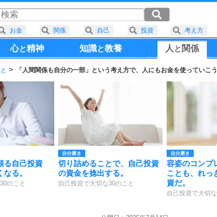
お金
関係
自己
投資
考え方
心
精神
知識
教養
人
関係
と
と
と
こと
「人間関係も自分の一部」という考え方で、人にもお金を使っていこ
自分磨き
自分磨き
頼る自己投資
切り詰めることで、自己投資
容姿のコンプ
くなる。
の資金を捻出する。
ことも、れっ
資だ。
30のこと
自己投資で大切な30のこと
自己投資で大切な