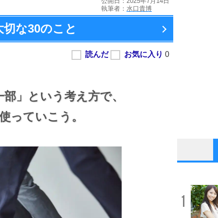
公開日：2025年7月14日
執筆者：
水口貴博
大切な
30のこと
一部」という考え方で、
使っていこう。
1