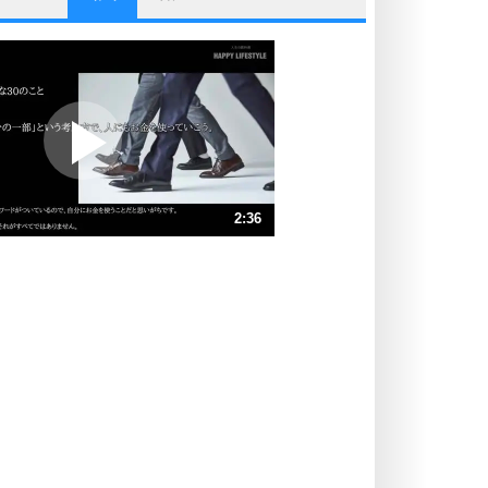
他人と比べない。
いっそのこと、他人を見ない。
いらいらしない人になる30の方法
プラス思考
ポジティブになれない原因は、行動
しないから。
ポジティブ思考になる30の方法
ストレス対策
2:36
人生、なんとかなるもの。
気楽に生きる30の方法
速 （614KB 2分36秒）
速 （409KB 1分44秒）
自分磨き
器の大きい人は、怒りを優しさで表
速 （307KB 1分18秒）
現する。
速 （246KB 1分2秒）
器の大きい人になる30の方法
速 （205KB 52秒）
プラス思考
速 （176KB 44秒）
ネガティブな人は、複雑に考える。
速 （154KB 39秒）
ポジティブな人は、シンプルに考え
る。
ポジティブ思考になる30の方法