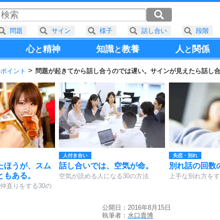
問題
サイン
様子
話し合い
段階
心
精神
知識
教養
人
関係
と
と
と
のポイント
問題が起きてから話し合うのでは遅い。サインが見えたら話し
人付き合い
失恋・別れ
たほうが、スム
話し合いでは、空気が命。
別れ話の回数
ともある。
空気が読める人になる30の方法
上手な別れ方をす
仲直りをする30の
公開日：2016年8月15日
執筆者：
水口貴博