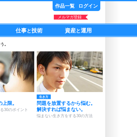
作品一覧
ログイン
メルマガ登録
仕事
技術
資産
運用
と
と
合う。
生き方
の上限。
問題を放置するから悩む。
解決すれば悩まない。
る30のポイント
悩まない生き方をする30の方法