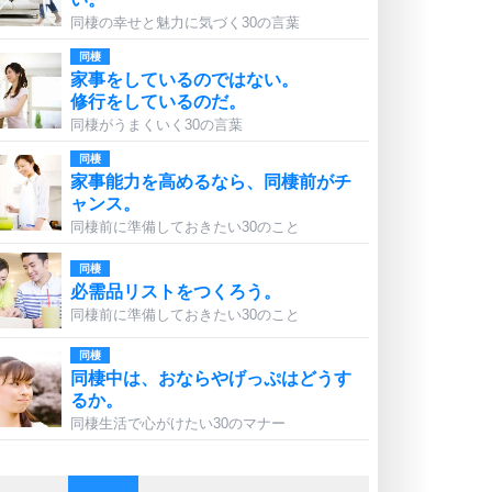
同棲の幸せと魅力に気づく30の言葉
同棲
家事をしているのではない。
修行をしているのだ。
同棲がうまくいく30の言葉
同棲
家事能力を高めるなら、同棲前がチ
ャンス。
同棲前に準備しておきたい30のこと
同棲
必需品リストをつくろう。
同棲前に準備しておきたい30のこと
同棲
同棲中は、おならやげっぷはどうす
るか。
同棲生活で心がけたい30のマナー