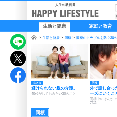
人生の教科書
生活
健康
家庭
教育
と
と
生活と健康
同棲
同棲のトラブルを防ぐ30
生き方
同棲
避けられない親の介護。
外で話し合っ
ーズにいくこ
40代がしておきたい30のこと
同棲中のけんかで
方法
同棲