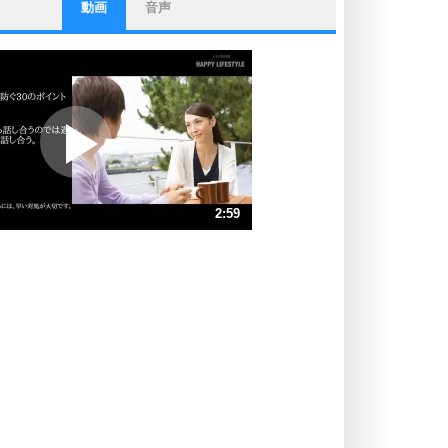
動画
音声
ストレス対策
他人と比べない。
いっそのこと、他人を見ない。
いらいらしない人になる30の方法
プラス思考
ポジティブになれない原因は、行動
しないから。
ポジティブ思考になる30の方法
ストレス対策
2:59
人生、なんとかなるもの。
気楽に生きる30の方法
速 （702KB 2分59秒）
速 （468KB 1分59秒）
自分磨き
器の大きい人は、怒りを優しさで表
速 （351KB 1分29秒）
現する。
速 （281KB 1分11秒）
器の大きい人になる30の方法
速 （235KB 59秒）
プラス思考
速 （201KB 51秒）
ネガティブな人は、複雑に考える。
速 （176KB 44秒）
ポジティブな人は、シンプルに考え
る。