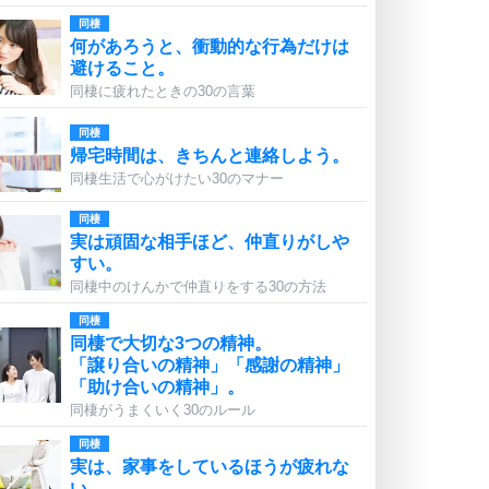
同棲
何があろうと、衝動的な行為だけは
避けること。
同棲に疲れたときの30の言葉
同棲
帰宅時間は、きちんと連絡しよう。
同棲生活で心がけたい30のマナー
同棲
実は頑固な相手ほど、仲直りがしや
すい。
同棲中のけんかで仲直りをする30の方法
同棲
同棲で大切な3つの精神。
「譲り合いの精神」「感謝の精神」
「助け合いの精神」。
同棲がうまくいく30のルール
同棲
実は、家事をしているほうが疲れな
い。