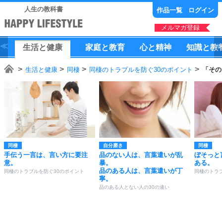
人生の教科書
作品一覧
ログイン
メルマガ登録
生活
と
健康
家庭
と
教育
心
と
精神
知識
と
教
生活と健康
同棲
同棲のトラブルを防ぐ30のポイント
「その
同棲
自分磨き
同棲
手伝う一言は、言い方に要注
品のない人は、言葉遣いが乱
ぼそっと
意。
暴。
ある。
品のある人は、言葉遣いが丁
同棲のトラブルを防ぐ30のポイント
同棲のトラ
寧。
品のある人とない人の30の違い