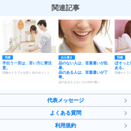
恋する人が知っておきたい30の大切なこと
関連記事
同棲
自分磨き
同棲
手伝う一言は、言い方に要注
品のない人は、言葉遣いが乱
ぼそっと
意。
暴。
ある。
品のある人は、言葉遣いが丁
同棲のトラブルを防ぐ30のポイント
同棲のトラ
寧。
品のある人とない人の30の違い
代表メッセージ
よくある質問
利用規約