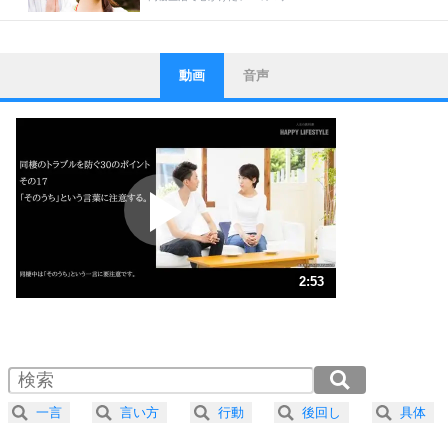
動画
音声
ストレス対策
1
他人と比べない。
いっそのこと、他人を見ない。
いらいらしない人になる30の方法
プラス思考
2
ポジティブになれない原因は、行動しないから。
ポジティブ思考になる30の方法
ストレス対策
3
人生、なんとかなるもの。
2:53
気楽に生きる30の方法
1.0倍速 （677KB 2分53秒）
1.5倍速 （452KB 1分55秒）
自分磨き
4
器の大きい人は、怒りを優しさで表現する。
2.0倍速 （339KB 1分26秒）
器の大きい人になる30の方法
2.5倍速 （271KB 1分9秒）
一言
言い方
行動
後回し
具体
3.0倍速 （226KB 57秒）
プラス思考
ネガティブな人は、複雑に考える。