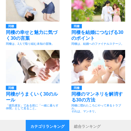
同棲
同棲
同棲の幸せと魅力に気づ
同棲を結婚につなげる30
く30の言葉
のポイント
同棲は、2人で取り組む未知の冒険。
同棲は、結婚へのファイナルステージ。
同棲
同棲
同棲がうまくいく30のル
同棲のマンネリを解消す
ール
る30の方法
「彼氏彼女」である前に「一緒に暮らす
同棲に慣れたころにやって来るトラブ
仲間」として見ること。
ル。
それは、マンネリ。
カテゴリランキング
総合ランキング