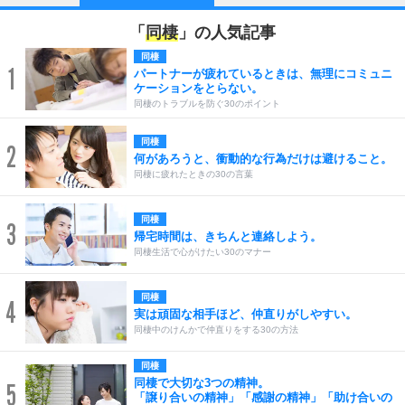
「
同棲
」の人気記事
同棲
1
パートナーが疲れているときは、無理にコミュニ
ケーションをとらない。
同棲のトラブルを防ぐ30のポイント
同棲
2
何があろうと、衝動的な行為だけは避けること。
同棲に疲れたときの30の言葉
同棲
3
帰宅時間は、きちんと連絡しよう。
同棲生活で心がけたい30のマナー
同棲
4
実は頑固な相手ほど、仲直りがしやすい。
同棲中のけんかで仲直りをする30の方法
同棲
同棲で大切な3つの精神。
5
「譲り合いの精神」「感謝の精神」「助け合いの