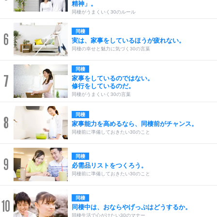
精神」。
同棲がうまくいく30のルール
同棲
6
実は、家事をしているほうが疲れない。
同棲の幸せと魅力に気づく30の言葉
同棲
7
家事をしているのではない。
修行をしているのだ。
同棲がうまくいく30の言葉
同棲
8
家事能力を高めるなら、同棲前がチャンス。
同棲前に準備しておきたい30のこと
同棲
9
必需品リストをつくろう。
同棲前に準備しておきたい30のこと
同棲
10
同棲中は、おならやげっぷはどうするか。
同棲生活で心がけたい30のマナー