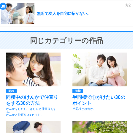
無断で友人を自宅に招かない。
同じカテゴリーの作品
同棲
同棲
同棲中のけんかで仲直り
半同棲で心がけたい30の
をする30の方法
ポイント
けんかをしたら、きちんと仲直りをす
半同棲とは何か。
る。
けんかと仲直りは1セット。