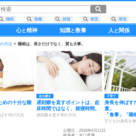
睡眠
熟睡
就寝
寝室
環境
心
精神
知識
教養
人
関係
と
と
と
0の方法
睡眠は、長さだけでなく、質も大事。
自分磨き
子育て
ための十分な睡
遅刻癖を直すポイントは、起
身長を伸ばす
床時間ではなく、就寝時間。
素。
「食事」「睡
ばす30の方法
遅刻癖を直す30の方法
子どもの身長を伸
公開日：2016年6月11日
執筆者：
水口貴博