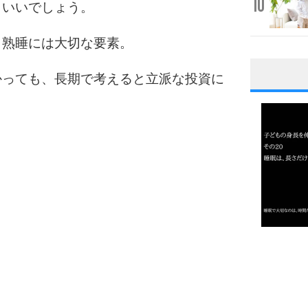
10
もいいでしょう。
、熟睡には大切な要素。
かっても、長期で考えると立派な投資に
1
2
3
1.0倍
1.5倍
4
2.0倍
2.5倍