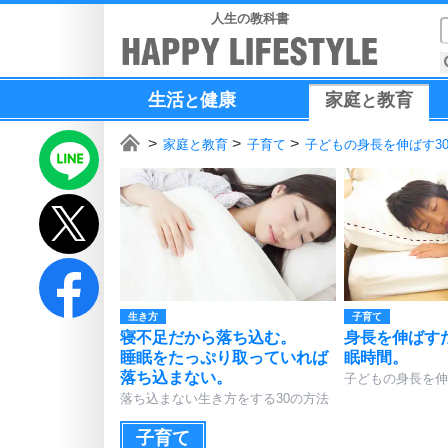
人生の教科書
生活
健康
家庭
教育
と
と
家庭と教育
子育て
子どもの身長を伸ばす3
生き方
子育て
寝不足だから落ち込む。
身長を伸ばす
睡眠をたっぷり取っていれば
眠時間。
落ち込まない。
子どもの身長を伸
落ち込まない生き方をする30の方法
子育て