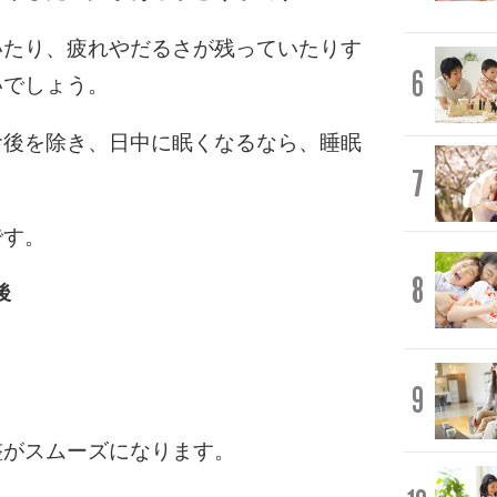
いたり、疲れやだるさが残っていたりす
6
いでしょう。
食後を除き、日中に眠くなるなら、睡眠
7
。
です。
8
後
9
整がスムーズになります。