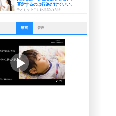
否定するのは行為だけでいい。
子どもを上手に叱る30の方法
動画
音声
ストレス対策
他人と比べない。
いっそのこと、他人を見ない。
いらいらしない人になる30の方法
プラス思考
ポジティブになれない原因は、行動
しないから。
ポジティブ思考になる30の方法
ストレス対策
2:39
人生、なんとかなるもの。
気楽に生きる30の方法
速 （624KB 2分39秒）
速 （416KB 1分46秒）
自分磨き
器の大きい人は、怒りを優しさで表
速 （312KB 1分19秒）
現する。
速 （250KB 1分3秒）
器の大きい人になる30の方法