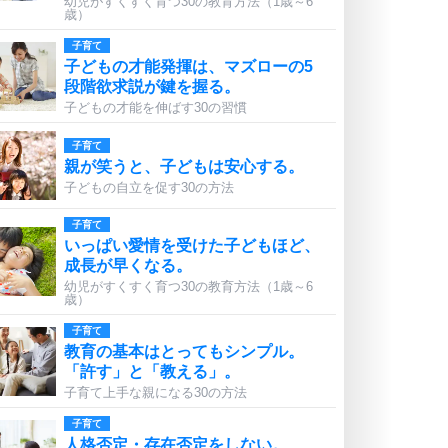
幼児がすくすく育つ30の教育方法（1歳～6
歳）
子育て
子どもの才能発揮は、マズローの5
段階欲求説が鍵を握る。
子どもの才能を伸ばす30の習慣
子育て
親が笑うと、子どもは安心する。
子どもの自立を促す30の方法
子育て
いっぱい愛情を受けた子どもほど、
成長が早くなる。
幼児がすくすく育つ30の教育方法（1歳～6
歳）
子育て
教育の基本はとってもシンプル。
「許す」と「教える」。
子育て上手な親になる30の方法
子育て
人格否定・存在否定をしない。