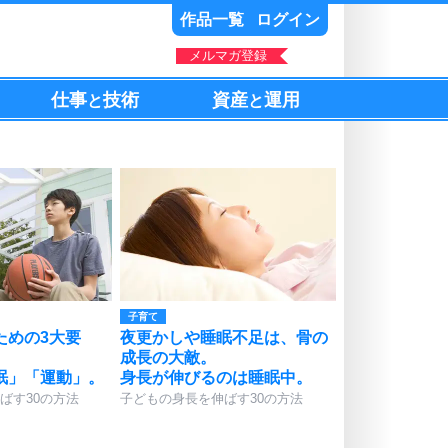
作品一覧
ログイン
メルマガ登録
仕事
技術
資産
運用
と
と
子育て
ための3大要
夜更かしや睡眠不足は、骨の
成長の大敵。
眠」「運動」。
身長が伸びるのは睡眠中。
ばす30の方法
子どもの身長を伸ばす30の方法