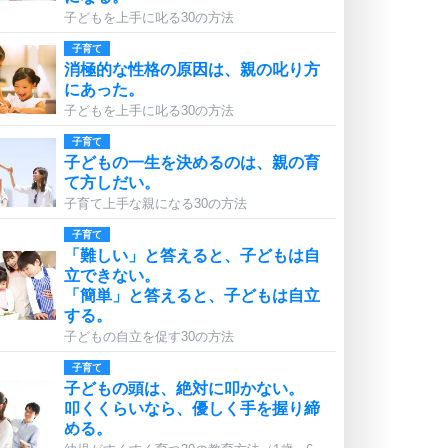
子どもを上手に叱る30の方法
子育て
消極的な性格の原因は、親の叱り方
にあった。
子どもを上手に叱る30の方法
子育て
子どもの一生を決めるのは、親の育
て方しだい。
子育て上手な親になる30の方法
子育て
「難しい」と答えると、子どもは自
立できない。
「簡単」と答えると、子どもは自立
する。
子どもの自立を促す30の方法
子育て
子どもの頭は、絶対に叩かない。
叩くくらいなら、優しく手を握り締
める。