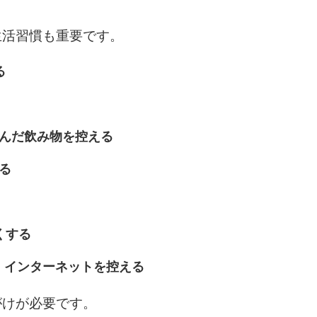
3.0倍
3.5倍
生活習慣も重要です。
5
4.0倍
る
6
含んだ飲み物を控える
る
7
くする
8
・インターネットを控える
がけが必要です。
9