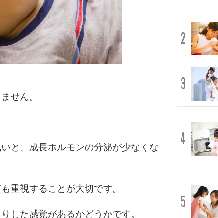
2
3
りません。
4
浅いと、成長ホルモンの分泌が少なくな
質も重視することが大切です。
5
きりした感覚があるかどうかです。