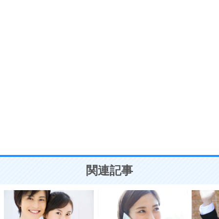
プラス思考
7
気持ちはなくていいから、とにかく癖にしてしま
う。
ポジティブ思考になる30の方法
自分磨き
8
いらない物は、徹底的に捨てる。
気品と美しさを身につける30の方法
勉強法
9
謙虚な人こそ、本当に強い人。
頭の使い方がうまくなる30の方法
恋愛学
10
人を好きになったら、まず相手を徹底的に信じる
ことが大切。
恋する人が知っておきたい30の大切なこと
関連記事