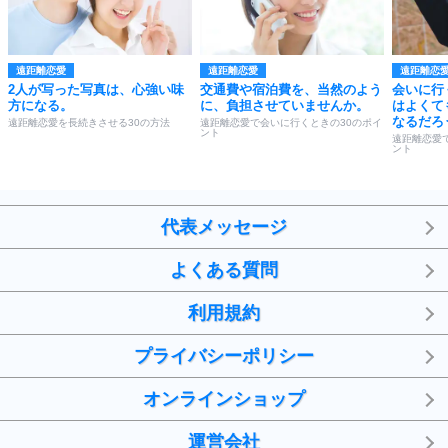
遠距離恋愛
遠距離恋愛
遠距離恋
2人が写った写真は、心強い味
交通費や宿泊費を、当然のよう
会いに行
方になる。
に、負担させていませんか。
はよくて
なるだろ
遠距離恋愛を長続きさせる30の方法
遠距離恋愛で会いに行くときの30のポイ
ント
遠距離恋愛
ント
代表メッセージ
よくある質問
利用規約
プライバシーポリシー
オンラインショップ
運営会社