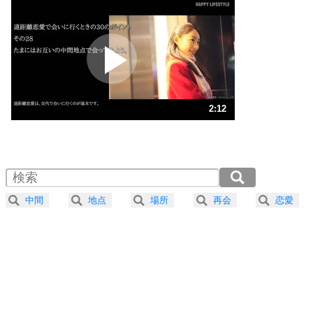
いらいらしない人になる30の方法
プラス思考
2
ポジティブになれない原因は、行動しないから。
ポジティブ思考になる30の方法
ストレス対策
3
人生、なんとかなるもの。
2:12
気楽に生きる30の方法
1.0倍速 （517KB 2分12秒）
1.5倍速 （345KB 1分28秒）
自分磨き
4
器の大きい人は、怒りを優しさで表現する。
2.0倍速 （259KB 1分6秒）
器の大きい人になる30の方法
2.5倍速 （207KB 52秒）
中間
地点
場所
再会
恋愛
3.0倍速 （173KB 44秒）
プラス思考
5
ネガティブな人は、複雑に考える。
3.5倍速 （148KB 37秒）
ポジティブな人は、シンプルに考える。
4.0倍速 （130KB 33秒）
ポジティブ思考になる30の方法
ストレス対策
6
価値観を捨てると、いらいらも消える。
いらいらしない人になる30の方法