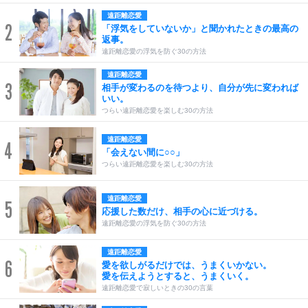
遠距離恋愛
2
「浮気をしていないか」と聞かれたときの最高の
返事。
遠距離恋愛の浮気を防ぐ30の方法
遠距離恋愛
3
相手が変わるのを待つより、自分が先に変われば
いい。
つらい遠距離恋愛を楽しむ30の方法
遠距離恋愛
4
「会えない間に○○」
つらい遠距離恋愛を楽しむ30の方法
遠距離恋愛
5
応援した数だけ、相手の心に近づける。
遠距離恋愛の浮気を防ぐ30の方法
遠距離恋愛
6
愛を欲しがるだけでは、うまくいかない。
愛を伝えようとすると、うまくいく。
遠距離恋愛で寂しいときの30の言葉