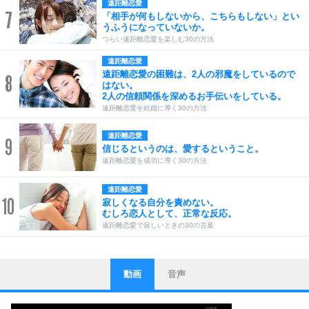
遠距離恋愛
7
「相手が何もしないから、こちらもしない」とい
うふうになっていないか。
つらい遠距離恋愛を楽しむ30の方法
遠距離恋愛
遠距離恋愛の困難は、2人の邪魔をしているので
8
はない。
2人の信頼関係を深めるお手伝いをしている。
遠距離恋愛を結婚に導く30の方法
遠距離恋愛
9
信じるというのは、愛するということ。
遠距離恋愛を成功に導く30の方法
遠距離恋愛
10
寂しくなる自分を責めない。
むしろ恋人として、正常な反応。
遠距離恋愛で寂しいときの30の言葉
動画
音声
ストレス対策
1
他人と比べない。
いっそのこと、他人を見ない。