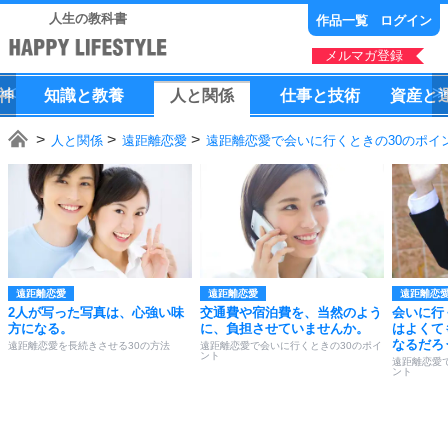
人生の教科書
作品一覧
ログイン
メルマガ登録
神
知識
と
教養
人
と
関係
仕事
と
技術
資産
と
人と関係
遠距離恋愛
遠距離恋愛で会いに行くときの30のポイ
遠距離恋愛
遠距離恋愛
遠距離恋
2人が写った写真は、心強い味
交通費や宿泊費を、当然のよう
会いに行
方になる。
に、負担させていませんか。
はよくて
なるだろ
遠距離恋愛を長続きさせる30の方法
遠距離恋愛で会いに行くときの30のポイ
ント
遠距離恋愛
ント