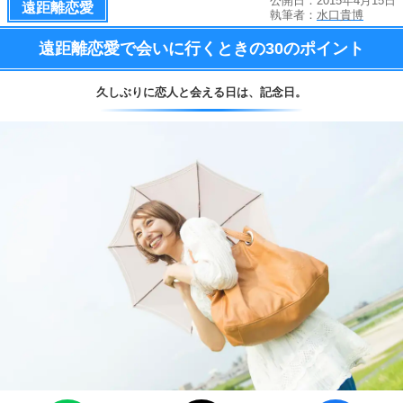
公開日：2015年4月15日
遠距離恋愛
執筆者：
水口貴博
遠距離恋愛で会いに行くときの
30のポイント
久しぶりに恋人と会える日は、
記念日。