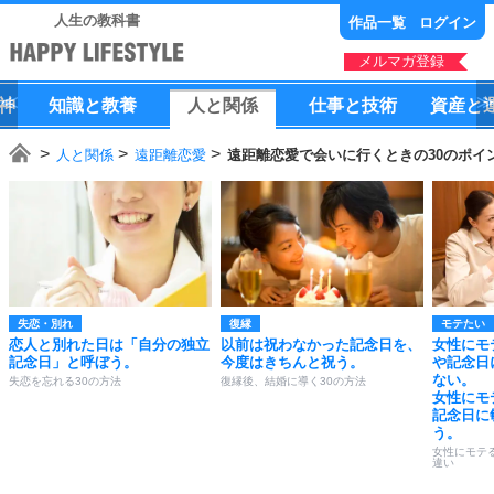
人生の教科書
作品一覧
ログイン
メルマガ登録
神
知識
と
教養
人
と
関係
仕事
と
技術
資産
と
人と関係
遠距離恋愛
遠距離恋愛で会いに行くときの30のポイ
失恋・別れ
復縁
モテたい
恋人と別れた日は「自分の独立
以前は祝わなかった記念日を、
女性にモ
記念日」と呼ぼう。
今度はきちんと祝う。
や記念日
ない。
失恋を忘れる30の方法
復縁後、結婚に導く30の方法
女性にモ
記念日に
う。
女性にモテ
違い