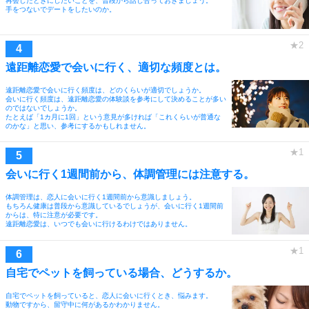
再会したときにしたいことを、普段から話し合っておきましょう。
手をつないでデートをしたいのか。
遠距離恋愛で会いに行く、適切な頻度とは。
遠距離恋愛で会いに行く頻度は、どのくらいが適切でしょうか。
会いに行く頻度は、遠距離恋愛の体験談を参考にして決めることが多い
のではないでしょうか。
たとえば「1カ月に1回」という意見が多ければ「これくらいが普通な
のかな」と思い、参考にするかもしれません。
会いに行く1週間前から、体調管理には注意する。
体調管理は、恋人に会いに行く1週間前から意識しましょう。
もちろん健康は普段から意識しているでしょうが、会いに行く1週間前
からは、特に注意が必要です。
遠距離恋愛は、いつでも会いに行けるわけではありません。
自宅でペットを飼っている場合、どうするか。
自宅でペットを飼っていると、恋人に会いに行くとき、悩みます。
動物ですから、留守中に何があるかわかりません。