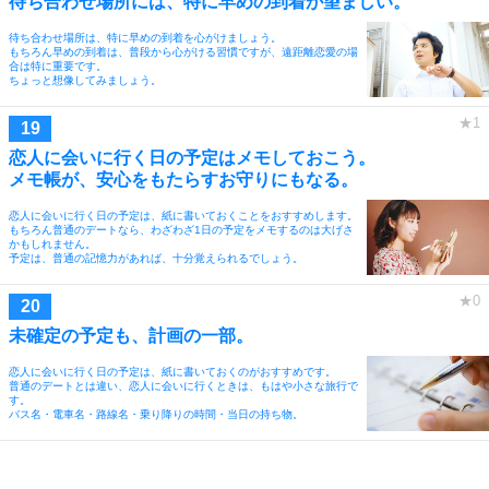
待ち合わせ場所には、特に早めの到着が望ましい。
待ち合わせ場所は、特に早めの到着を心がけましょう。
もちろん早めの到着は、普段から心がける習慣ですが、遠距離恋愛の場
合は特に重要です。
ちょっと想像してみましょう。
恋人に会いに行く日の予定はメモしておこう。
メモ帳が、安心をもたらすお守りにもなる。
恋人に会いに行く日の予定は、紙に書いておくことをおすすめします。
もちろん普通のデートなら、わざわざ1日の予定をメモするのは大げさ
かもしれません。
予定は、普通の記憶力があれば、十分覚えられるでしょう。
未確定の予定も、計画の一部。
恋人に会いに行く日の予定は、紙に書いておくのがおすすめです。
普通のデートとは違い、恋人に会いに行くときは、もはや小さな旅行で
す。
バス名・電車名・路線名・乗り降りの時間・当日の持ち物。