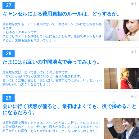
キャンセルによる費用負担のルールは、どうするか。
遠距離恋愛でも、デート直前になって、突然キャンセルになる場合があ
ります。
いわゆるドタキャンです。
久しぶりのデートを期待していたにもかかわらず、直前でキャンセルさ
れると、失望も落胆も大きいでしょう。
たまにはお互いの中間地点で会ってみよう。
遠距離恋愛は、交代で会いに行くのが基本です。
一方だけが会いに行く状態になると、偏りが生まれます。
会いに行く立場が偏ると「自分だけが苦労するのはおかしい」という不
満がじわじわ大きくなるでしょう。
も
会いに行く状態が偏ると、最初はよくても、後で
揉
めること
になるだろう。
遠距離恋愛で再会するときは、どちらかが会いに行くことになります。
自分が恋人のところまで行くか、恋人が自分のところまで来るかです。
相手が忙しい場合、あなたが会いに行くことになるかもしれません。