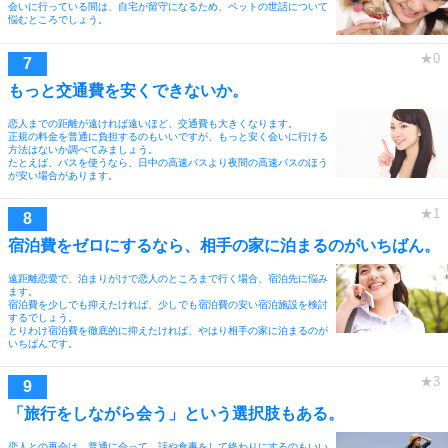
会いに行っている間は、自宅が留守になるため、ペットの世話について
悩むところでしょう。
もっと交通費を安くできないか。
恋人までの距離が遠ければ遠いほど、交通費も大きくなります。
正規の料金を普通に負担するのもいいですが、もっと安く会いに行ける
方法はないか調べてみましょう。
たとえば、バスを使うなら、日中の高速バスより夜間の高速バスのほう
が安い場合があります。
宿泊費をゼロにするなら、相手の家に泊まるのがいちばん。
遠距離恋愛で、泊まりがけで恋人のところまで行く場合、宿泊先に悩み
ます。
宿泊費を少しでも抑えたければ、少しでも宿泊費の安い宿泊施設を検討
するでしょう。
とりわけ宿泊費を徹底的に抑えたければ、やはり相手の家に泊まるのが
いちばんです。
「旅行をしながら会う」という選択肢もある。
恋人との再会は、普通に会って、話や食事をして終わりにするのもいい