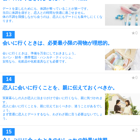
デートを楽しむためにも、体調が整っていることが第一です。
当日に体調を崩すと、恋人との時間を快適に過ごせません。
体の不調を我慢しながら会うのは、恋人にもデートにも集中しにくくな
ります。
会いに行くときは、必要最小限の荷物が理想的。
会いに行くときは、準備を万全にしておきましょう。
カバン・財布・携帯電話・ハンカチ・ティッシュ。
女性なら、化粧品や化粧道具なども必要です。
恋人に会いに行くことを、親に伝えておくべきか。
実家暮らしの人が恋人に泊まりがけで会いに行くなら、親に気づかれま
す。
恋人に会いに行くことを、親に伝えておくべきか、迷うことがあるでし
ょう。
まず普通に恋人とデートするなら、わざわざ親に言う必要はないでしょ
う。