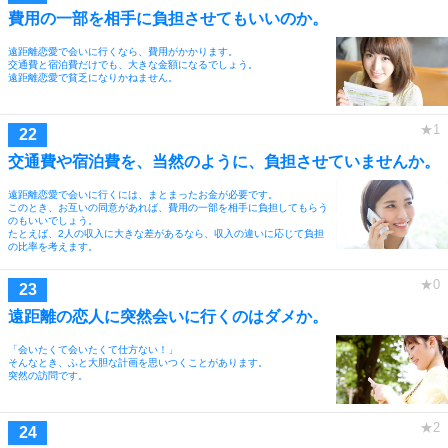
費用の一部を相手に負担させてもいいのか。
遠距離恋愛で会いに行くなら、費用がかかります。
交通費と宿泊費だけでも、大きな金額になるでしょう。
遠距離恋愛で貧乏になりかねません。
交通費や宿泊費を、当然のように、負担させていませんか。
遠距離恋愛で会いに行くには、まとまったお金が必要です。
このとき、お互いの同意があれば、費用の一部を相手に負担してもらう
のもいいでしょう。
たとえば、2人の収入に大きな差があるなら、収入の違いに応じて負担
の比率を考えます。
遠距離の恋人に突然会いに行くのはダメか。
「会いたくて会いたくて仕方ない！」
そんなとき、ふと大胆な計画を思いつくことがあります。
突然の訪問です。