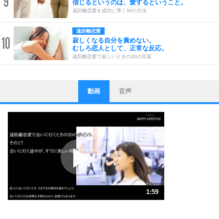
9
信じるというのは、愛するということ。
遠距離恋愛を成功に導く30の方法
遠距離恋愛
10
寂しくなる自分を責めない。
むしろ恋人として、正常な反応。
遠距離恋愛で寂しいときの30の言葉
動画
音声
ストレス対策
1
他人と比べない。
いっそのこと、他人を見ない。
いらいらしない人になる30の方法
プラス思考
2
ポジティブになれない原因は、行動しないから。
ポジティブ思考になる30の方法
ストレス対策
3
人生、なんとかなるもの。
1:59
気楽に生きる30の方法
1.0倍速 （469KB 1分59秒）