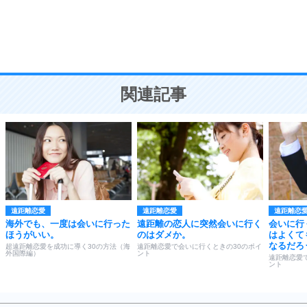
9
謙虚な人こそ、本当に強い人。
頭の使い方がうまくなる30の方法
恋愛学
10
人を好きになったら、まず相手を徹底的に信じる
ことが大切。
恋する人が知っておきたい30の大切なこと
関連記事
遠距離恋愛
遠距離恋愛
遠距離恋
海外でも、一度は会いに行った
遠距離の恋人に突然会いに行く
会いに行
ほうがいい。
のはダメか。
はよくて
なるだろ
超遠距離恋愛を成功に導く30の方法（海
遠距離恋愛で会いに行くときの30のポイ
外国際編）
ント
遠距離恋愛
ント