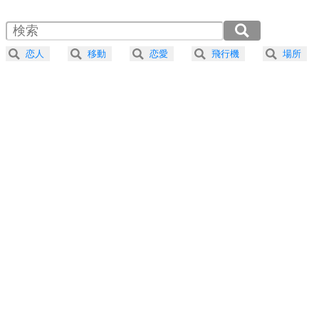
1.5倍速 （313KB 1分19秒）
自分磨き
4
器の大きい人は、怒りを優しさで表現する。
2.0倍速 （235KB 59秒）
器の大きい人になる30の方法
2.5倍速 （188KB 47秒）
恋人
移動
恋愛
飛行機
場所
3.0倍速 （157KB 39秒）
プラス思考
5
ネガティブな人は、複雑に考える。
3.5倍速 （135KB 34秒）
ポジティブな人は、シンプルに考える。
4.0倍速 （118KB 29秒）
ポジティブ思考になる30の方法
ストレス対策
6
価値観を捨てると、いらいらも消える。
いらいらしない人になる30の方法
プラス思考
7
気持ちはなくていいから、とにかく癖にしてしま
う。
ポジティブ思考になる30の方法
自分磨き
8
いらない物は、徹底的に捨てる。
気品と美しさを身につける30の方法
勉強法