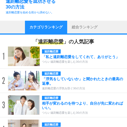
遠距離恋愛を成功させる
30の方法
遠距離恋愛を始める前から諦めない。
カテゴリランキング
総合ランキング
「
遠距離恋愛
」の人気記事
遠距離恋愛
1
「私と遠距離恋愛をしてくれて、ありがとう」
つらい遠距離恋愛を楽しむ30の方法
遠距離恋愛
2
「浮気をしていないか」と聞かれたときの最高の
返事。
遠距離恋愛の浮気を防ぐ30の方法
遠距離恋愛
3
相手が変わるのを待つより、自分が先に変われば
いい。
つらい遠距離恋愛を楽しむ30の方法
遠距離恋愛