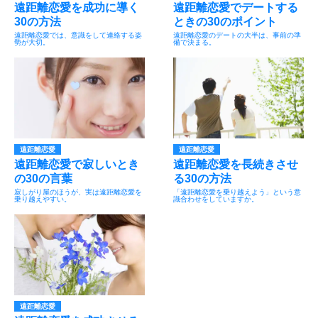
遠距離恋愛を成功に導く
遠距離恋愛でデートする
30の方法
ときの30のポイント
遠距離恋愛では、意識をして連絡する姿
遠距離恋愛のデートの大半は、事前の準
勢が大切。
備で決まる。
遠距離恋愛
遠距離恋愛
遠距離恋愛で寂しいとき
遠距離恋愛を長続きさせ
の30の言葉
る30の方法
寂しがり屋のほうが、実は遠距離恋愛を
「遠距離恋愛を乗り越えよう」という意
乗り越えやすい。
識合わせをしていますか。
遠距離恋愛