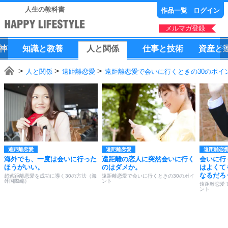
人生の教科書
作品一覧
ログイン
メルマガ登録
神
知識
と
教養
人
と
関係
仕事
と
技術
資産
と
人と関係
遠距離恋愛
遠距離恋愛で会いに行くときの30のポイ
遠距離恋愛
遠距離恋愛
遠距離恋
海外でも、一度は会いに行った
遠距離の恋人に突然会いに行く
会いに行
ほうがいい。
のはダメか。
はよくて
なるだろ
超遠距離恋愛を成功に導く30の方法（海
遠距離恋愛で会いに行くときの30のポイ
外国際編）
ント
遠距離恋愛
ント