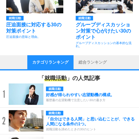
就職活動
就職活動
圧迫面接に対応する30の
グループディスカッショ
対策ポイント
ン対策で心がけたい30の
ポイント
圧迫面接の意味と理由。
グループディスカッションの基本的な流
れ。
カテゴリランキング
総合ランキング
「
就職活動
」の人気記事
就職活動
1
好感が得られやすい志望動機の構成。
履歴書の志望動機で注意したい30の書き方
就職活動
2
「自分はできる人間」と思い込むことが、できる
人間になる条件の1つ。
就職活動を諦めたときの30のヒント