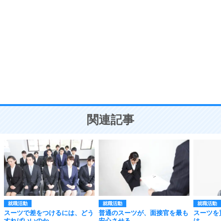
自分磨き
8
いらない物は、徹底的に捨てる。
気品と美しさを身につける30の方法
勉強法
9
謙虚な人こそ、本当に強い人。
頭の使い方がうまくなる30の方法
恋愛学
10
人を好きになったら、まず相手を徹底的に信じる
ことが大切。
恋する人が知っておきたい30の大切なこと
関連記事
就職活動
就職活動
就職活動
スーツで差をつけるには、どう
普通のスーツが、面接官を最も
スーツを
すればいいのか。
安心させる。
は。