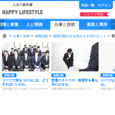
人生の教科書
作品一覧
ログイン
メルマガ登録
知識
と
教養
人
と
関係
仕事
と
技術
資産
と
運用
仕事と技術
就職活動
就職活動のやる気を出す30のヒント
気
就職活動
就職活動
就職活動
スーツで差をつけるには、どう
普通のスーツが、面接官を最も
スーツを
すればいいのか。
安心させる。
は。
就職活動における身だしなみの30のマナ
就職活動のやる気を出す30のヒント
就職活動に
ー