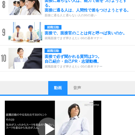
面接に通らない人は、能力で差をつけようとす
8
る。
面接に通る人は、人間性で差をつけようとする。
面接に通る人と通らない人の30の違い
就職活動
9
面接で、面接官のことは何と呼べば良いのか。
就職面接でまず押さえたい30の基本マナー
就職活動
10
面接で必ず聞かれる質問は3つ。
自己紹介・自己PR・志望動機。
就職面接でまず押さえたい30の基本マナー
動画
音声
ストレス対策
1
他人と比べない。
いっそのこと、他人を見ない。
いらいらしない人になる30の方法
プラス思考
2
ポジティブになれない原因は、行動しないから。
ポジティブ思考になる30の方法