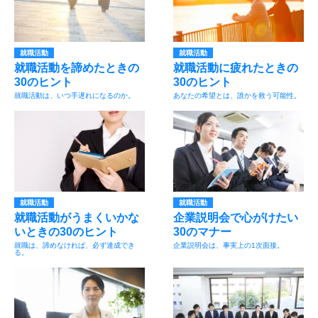
就職活動
就職活動
就職活動を諦めたときの
就職活動に疲れたときの
30のヒント
30のヒント
就職活動は、いつ手遅れになるのか。
あなたの希望とは、誰かを救う可能性。
就職活動
就職活動
就職活動がうまくいかな
企業説明会で心がけたい
いときの30のヒント
30のマナー
就職は、諦めなければ、必ず達成でき
企業説明会は、事実上の1次面接。
る。