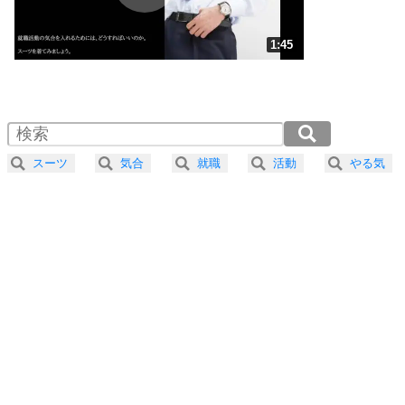
ストレス対策
3
人生、なんとかなるもの。
1:45
気楽に生きる30の方法
1.0倍速 （414KB 1分45秒）
1.5倍速 （276KB 1分10秒）
自分磨き
4
器の大きい人は、怒りを優しさで表現する。
2.0倍速 （207KB 52秒）
器の大きい人になる30の方法
2.5倍速 （166KB 42秒）
スーツ
気合
就職
活動
やる気
3.0倍速 （139KB 35秒）
プラス思考
5
ネガティブな人は、複雑に考える。
3.5倍速 （119KB 30秒）
ポジティブな人は、シンプルに考える。
4.0倍速 （104KB 26秒）
ポジティブ思考になる30の方法
ストレス対策
6
価値観を捨てると、いらいらも消える。
いらいらしない人になる30の方法
プラス思考
7
気持ちはなくていいから、とにかく癖にしてしま
う。
ポジティブ思考になる30の方法