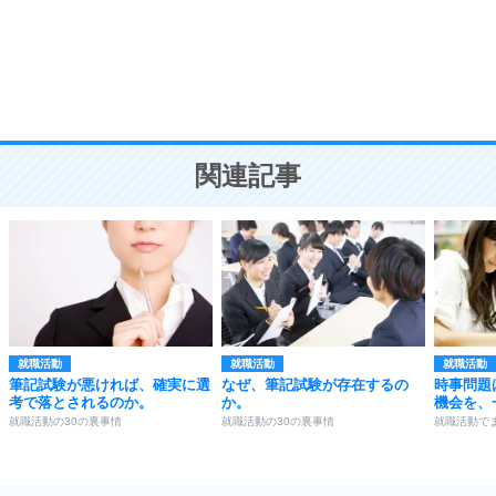
勉強法
9
謙虚な人こそ、本当に強い人。
頭の使い方がうまくなる30の方法
恋愛学
10
人を好きになったら、まず相手を徹底的に信じる
ことが大切。
恋する人が知っておきたい30の大切なこと
関連記事
就職活動
就職活動
就職活動
筆記試験が悪ければ、確実に選
なぜ、筆記試験が存在するの
時事問題
考で落とされるのか。
か。
機会を、
就職活動の30の裏事情
就職活動の30の裏事情
就職活動で