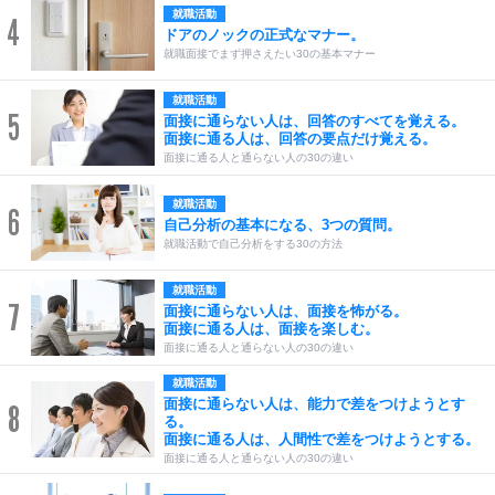
就職活動
4
ドアのノックの正式なマナー。
就職面接でまず押さえたい30の基本マナー
就職活動
5
面接に通らない人は、回答のすべてを覚える。
面接に通る人は、回答の要点だけ覚える。
面接に通る人と通らない人の30の違い
就職活動
6
自己分析の基本になる、3つの質問。
就職活動で自己分析をする30の方法
就職活動
7
面接に通らない人は、面接を怖がる。
面接に通る人は、面接を楽しむ。
面接に通る人と通らない人の30の違い
就職活動
面接に通らない人は、能力で差をつけようとす
8
る。
面接に通る人は、人間性で差をつけようとする。
面接に通る人と通らない人の30の違い