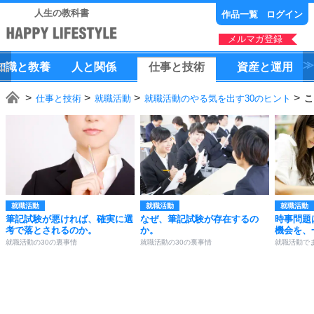
人生の教科書
作品一覧
ログイン
メルマガ登録
知識
と
教養
人
と
関係
仕事
と
技術
資産
と
運用
仕事と技術
就職活動
就職活動のやる気を出す30のヒント
こ
就職活動
就職活動
就職活動
筆記試験が悪ければ、確実に選
なぜ、筆記試験が存在するの
時事問題
考で落とされるのか。
か。
機会を、
就職活動の30の裏事情
就職活動の30の裏事情
就職活動で