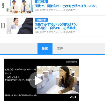
就職活動
9
面接で、面接官のことは何と呼べば良いのか。
就職面接でまず押さえたい30の基本マナー
就職活動
10
面接で必ず聞かれる質問は3つ。
自己紹介・自己PR・志望動機。
就職面接でまず押さえたい30の基本マナー
動画
音声
ストレス対策
1
他人と比べない。
いっそのこと、他人を見ない。
いらいらしない人になる30の方法
プラス思考
2
ポジティブになれない原因は、行動しないから。
ポジティブ思考になる30の方法
ストレス対策
3
人生、なんとかなるもの。
2:04
気楽に生きる30の方法