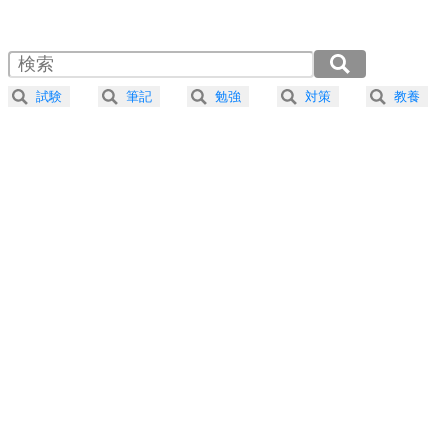
1.0倍速 （485KB 2分4秒）
1.5倍速 （324KB 1分22秒）
自分磨き
4
器の大きい人は、怒りを優しさで表現する。
2.0倍速 （243KB 1分2秒）
器の大きい人になる30の方法
2.5倍速 （195KB 49秒）
試験
筆記
勉強
対策
教養
3.0倍速 （162KB 41秒）
プラス思考
5
ネガティブな人は、複雑に考える。
3.5倍速 （139KB 35秒）
ポジティブな人は、シンプルに考える。
4.0倍速 （122KB 31秒）
ポジティブ思考になる30の方法
ストレス対策
6
価値観を捨てると、いらいらも消える。
いらいらしない人になる30の方法
プラス思考
7
気持ちはなくていいから、とにかく癖にしてしま
う。
ポジティブ思考になる30の方法
自分磨き
8
いらない物は、徹底的に捨てる。
気品と美しさを身につける30の方法