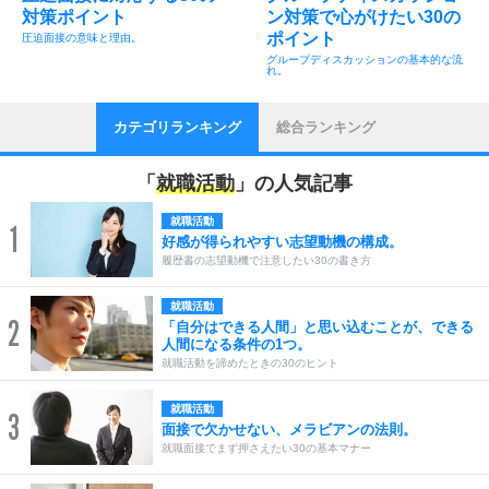
対策ポイント
ン対策で心がけたい30の
ポイント
圧迫面接の意味と理由。
グループディスカッションの基本的な流
れ。
カテゴリランキング
総合ランキング
「
就職活動
」の人気記事
就職活動
1
好感が得られやすい志望動機の構成。
履歴書の志望動機で注意したい30の書き方
就職活動
2
「自分はできる人間」と思い込むことが、できる
人間になる条件の1つ。
就職活動を諦めたときの30のヒント
就職活動
3
面接で欠かせない、メラビアンの法則。
就職面接でまず押さえたい30の基本マナー