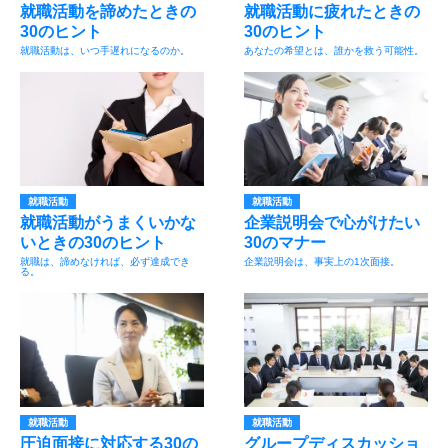
就職活動を諦めたときの
就職活動に疲れたときの
30のヒント
30のヒント
就職活動は、いつ手遅れになるのか。
あなたの希望とは、誰かを救う可能性。
就職活動
就職活動
就職活動がうまくいかな
企業説明会で心がけたい
いときの30のヒント
30のマナー
就職は、諦めなければ、必ず達成でき
企業説明会は、事実上の1次面接。
る。
就職活動
就職活動
圧迫面接に対応する30の
グループディスカッショ