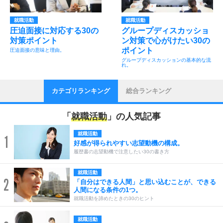
就職活動
就職活動
圧迫面接に対応する30の
グループディスカッショ
対策ポイント
ン対策で心がけたい30の
ポイント
圧迫面接の意味と理由。
グループディスカッションの基本的な流
れ。
カテゴリランキング
総合ランキング
「
就職活動
」の人気記事
就職活動
1
好感が得られやすい志望動機の構成。
履歴書の志望動機で注意したい30の書き方
就職活動
2
「自分はできる人間」と思い込むことが、できる
人間になる条件の1つ。
就職活動を諦めたときの30のヒント
就職活動