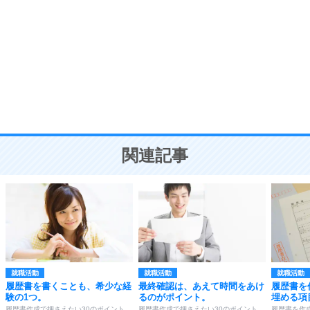
8
いらない物は、徹底的に捨てる。
気品と美しさを身につける30の方法
勉強法
9
謙虚な人こそ、本当に強い人。
頭の使い方がうまくなる30の方法
恋愛学
10
人を好きになったら、まず相手を徹底的に信じる
ことが大切。
恋する人が知っておきたい30の大切なこと
関連記事
就職活動
就職活動
就職活動
履歴書を書くことも、希少な経
最終確認は、あえて時間をあけ
履歴書を
験の1つ。
るのがポイント。
埋める項
履歴書作成で押さえたい30のポイント
履歴書作成で押さえたい30のポイント
履歴書を作