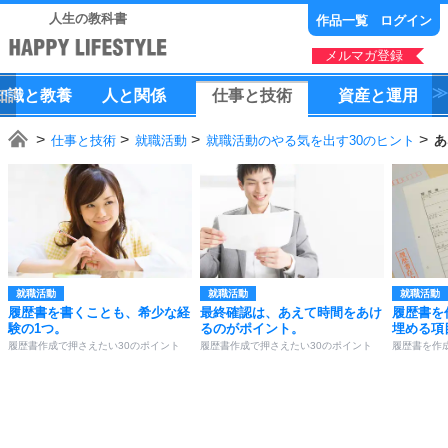
人生の教科書
作品一覧
ログイン
メルマガ登録
知識
と
教養
人
と
関係
仕事
と
技術
資産
と
運用
仕事と技術
就職活動
就職活動のやる気を出す30のヒント
あ
就職活動
就職活動
就職活動
履歴書を書くことも、希少な経
最終確認は、あえて時間をあけ
履歴書を
験の1つ。
るのがポイント。
埋める項
履歴書作成で押さえたい30のポイント
履歴書作成で押さえたい30のポイント
履歴書を作