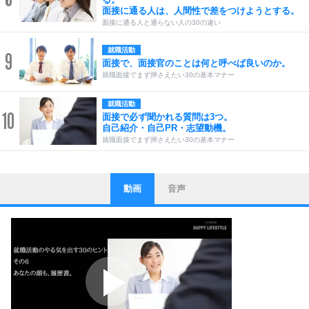
面接に通る人は、人間性で差をつけようとする。
面接に通る人と通らない人の30の違い
就職活動
9
面接で、面接官のことは何と呼べば良いのか。
就職面接でまず押さえたい30の基本マナー
就職活動
10
面接で必ず聞かれる質問は3つ。
自己紹介・自己PR・志望動機。
就職面接でまず押さえたい30の基本マナー
動画
音声
ストレス対策
1
他人と比べない。
いっそのこと、他人を見ない。
いらいらしない人になる30の方法
プラス思考
2
ポジティブになれない原因は、行動しないから。
ポジティブ思考になる30の方法