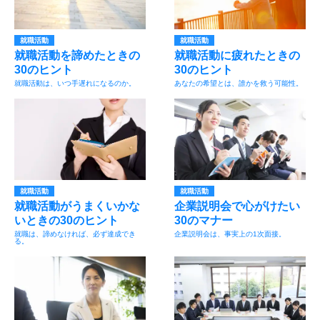
就職活動
就職活動
就職活動を諦めたときの
就職活動に疲れたときの
30のヒント
30のヒント
就職活動は、いつ手遅れになるのか。
あなたの希望とは、誰かを救う可能性。
就職活動
就職活動
就職活動がうまくいかな
企業説明会で心がけたい
いときの30のヒント
30のマナー
就職は、諦めなければ、必ず達成でき
企業説明会は、事実上の1次面接。
る。