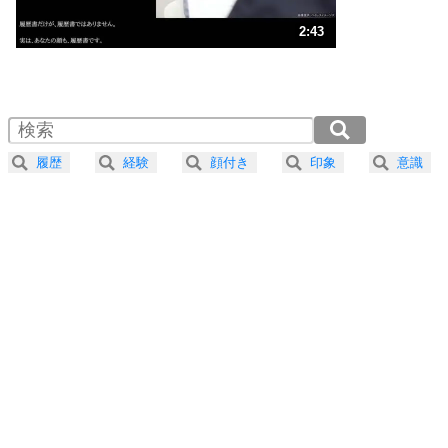
ストレス対策
3
人生、なんとかなるもの。
2:43
気楽に生きる30の方法
1.0倍速 （638KB 2分43秒）
1.5倍速 （426KB 1分48秒）
自分磨き
4
器の大きい人は、怒りを優しさで表現する。
2.0倍速 （320KB 1分21秒）
器の大きい人になる30の方法
2.5倍速 （256KB 1分5秒）
履歴
経験
顔付き
印象
意識
3.0倍速 （213KB 54秒）
プラス思考
5
ネガティブな人は、複雑に考える。
3.5倍速 （183KB 46秒）
ポジティブな人は、シンプルに考える。
4.0倍速 （160KB 40秒）
ポジティブ思考になる30の方法
ストレス対策
6
価値観を捨てると、いらいらも消える。
いらいらしない人になる30の方法
プラス思考
7
気持ちはなくていいから、とにかく癖にしてしま
う。
ポジティブ思考になる30の方法
自分磨き