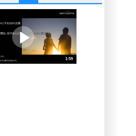
他人と比べない。
いっそのこと、他人を見ない。
いらいらしない人になる30の方法
プラス思考
ポジティブになれない原因は、行動
しないから。
ポジティブ思考になる30の方法
ストレス対策
1:59
人生、なんとかなるもの。
気楽に生きる30の方法
速 （466KB 1分59秒）
速 （311KB 1分19秒）
自分磨き
器の大きい人は、怒りを優しさで表
速 （233KB 59秒）
現する。
速 （187KB 47秒）
器の大きい人になる30の方法
速 （156KB 39秒）
プラス思考
速 （134KB 34秒）
ネガティブな人は、複雑に考える。
速 （117KB 29秒）
ポジティブな人は、シンプルに考え
る。
ポジティブ思考になる30の方法