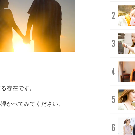
2
3
4
する存在です。
5
い浮かべてみてください。
6