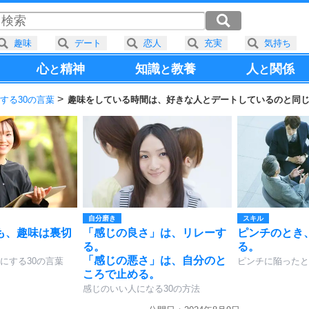
趣味
デート
恋人
充実
気持ち
心
精神
知識
教養
人
関係
と
と
と
する30の言葉
趣味をしている時間は、好きな人とデートしているのと同
自分磨き
スキル
も、趣味は裏切
「感じの良さ」は、リレーす
ピンチのとき
る。
る。
「感じの悪さ」は、自分のと
にする30の言葉
ピンチに陥ったと
ころで止める。
感じのいい人になる30の方法