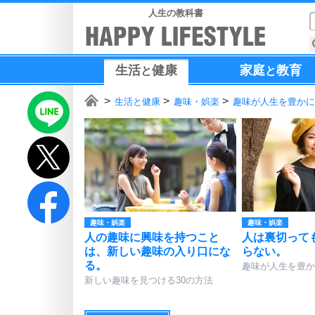
人生の教科書
生活
健康
家庭
教育
と
と
生活と健康
趣味・娯楽
趣味が人生を豊かに
趣味・娯楽
趣味・娯楽
人の趣味に興味を持つこと
人は裏切って
は、新しい趣味の入り口にな
らない。
る。
趣味が人生を豊か
新しい趣味を見つける30の方法