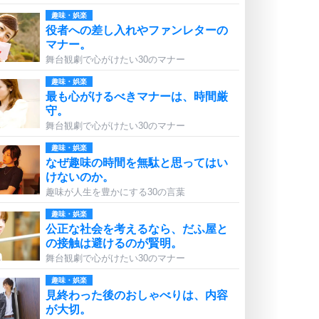
趣味・娯楽
役者への差し入れやファンレターの
マナー。
舞台観劇で心がけたい30のマナー
趣味・娯楽
最も心がけるべきマナーは、時間厳
守。
舞台観劇で心がけたい30のマナー
趣味・娯楽
なぜ趣味の時間を無駄と思ってはい
けないのか。
趣味が人生を豊かにする30の言葉
趣味・娯楽
公正な社会を考えるなら、だふ屋と
の接触は避けるのが賢明。
舞台観劇で心がけたい30のマナー
趣味・娯楽
見終わった後のおしゃべりは、内容
が大切。