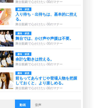
舞台観劇で心がけたい30のマナー
趣味・娯楽
入り待ち・出待ちは、基本的に控え
る。
舞台観劇で心がけたい30のマナー
趣味・娯楽
舞台では、かけ声や声援は不要。
舞台観劇で心がけたい30のマナー
趣味・娯楽
余計な動きは控える。
舞台観劇で心がけたい30のマナー
趣味・娯楽
前もってあらすじや登場人物を把握
しておくと、より楽しめる。
舞台観劇で心がけたい30のマナー
動画
音声
ストレス対策