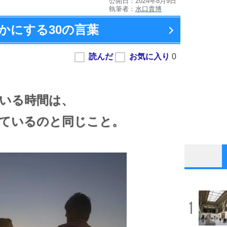
公開日：2024年8月9日
執筆者：
水口貴博
かにする
30の言葉
いる時間は、
ているのと同じこと。
1