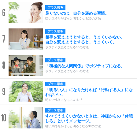
プラス思考
6
足りないのは、自分を褒める習慣。
暗い気持ちがぱっと明るくなる30の方法
プラス思考
7
相手を変えようとすると、うまくいかない。
自分を変えようとすると、うまくいく。
ポジティブ思考になる30の方法
プラス思考
8
「積極的な人間関係」でポジティブになる。
ポジティブ思考になる30の方法
プラス思考
9
「明るい人」になりたければ「行動する人」にな
ればいい。
明るい性格になる30の方法
プラス思考
10
すべてうまくいかないときは、神様からの「休憩
しろ」というメッセージ。
暗い気持ちがぱっと明るくなる30の方法