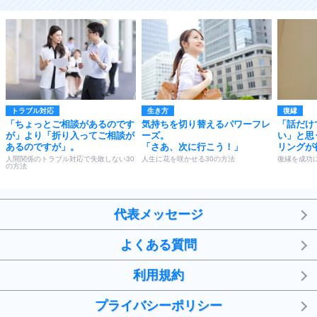
トラブル対応
生き方
復縁
「ちょっとご相談があるのです
気持ちを切り替えるパワーフレ
「話だけ
が」より「折り入ってご相談が
ーズ。
い」と思
あるのですが」。
「さあ、次に行こう！」
リングが
人間関係のトラブル対応で失敗しない30
人生に花を咲かせる30の方法
復縁を成功
の方法
代表メッセージ
よくある質問
利用規約
プライバシーポリシー