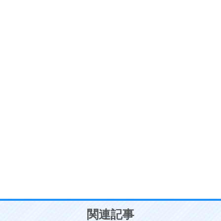
ストレス対策
6
価値観を捨てると、いらいらも消える。
いらいらしない人になる30の方法
プラス思考
7
気持ちはなくていいから、とにかく癖にしてしま
う。
ポジティブ思考になる30の方法
自分磨き
8
いらない物は、徹底的に捨てる。
気品と美しさを身につける30の方法
勉強法
9
謙虚な人こそ、本当に強い人。
頭の使い方がうまくなる30の方法
恋愛学
10
人を好きになったら、まず相手を徹底的に信じる
ことが大切。
恋する人が知っておきたい30の大切なこと
関連記事