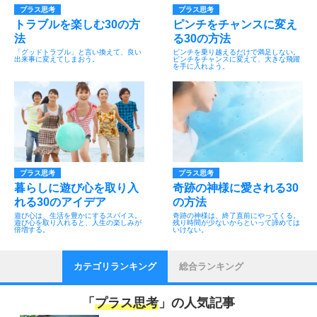
プラス思考
プラス思考
トラブルを楽しむ30の方
ピンチをチャンスに変え
法
る30の方法
「グッドトラブル」と言い換えて、良い
ピンチを乗り越えるだけで満足しない。
出来事に変えてしまおう。
ピンチをチャンスに変えて、大きな飛躍
を手に入れよう。
プラス思考
プラス思考
暮らしに遊び心を取り入
奇跡の神様に愛される30
れる30のアイデア
の方法
遊び心は、生活を豊かにするスパイス。
奇跡の神様は、終了直前にやってくる。
遊び心を取り入れると、人生の楽しみが
残り時間が少ないからといって諦めては
倍増する。
いけない。
カテゴリランキング
総合ランキング
「
プラス思考
」の人気記事