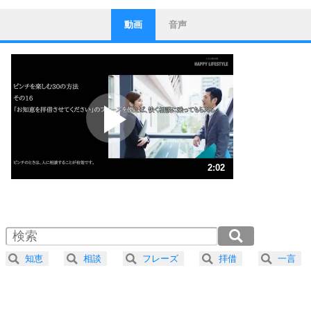
動画
音声
ストレス対策
1
他人と比べない。
いっそのこと、他人を見ない。
いらいらしない人になる30の方法
プラス思考
2
ポジティブになれない原因は、行動しないから。
ポジティブ思考になる30の方法
ストレス対策
3
人生、なんとかなるもの。
2:02
気楽に生きる30の方法
1.0倍速 （478KB 2分2秒）
1.5倍速 （319KB 1分21秒）
自分磨き
4
器の大きい人は、怒りを優しさで表現する。
2.0倍速 （240KB 1分1秒）
器の大きい人になる30の方法
2.5倍速 （192KB 48秒）
知恵
相談
フレーズ
拝借
一言
3.0倍速 （160KB 40秒）
プラス思考
5
ネガティブな人は、複雑に考える。
3.5倍速 （137KB 34秒）
ポジティブな人は、シンプルに考える。
4.0倍速 （120KB 30秒）
ポジティブ思考になる30の方法