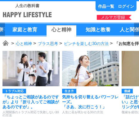
人生の教科書
作品一覧
ログイン
メルマガ登録
康
家庭
と
教育
心
と
精神
知識
と
教養
人
と
関
心と精神
プラス思考
ピンチを楽しむ30の方法
「お知恵を拝
トラブル対応
生き方
復縁
「ちょっとご相談があるのです
気持ちを切り替えるパワーフレ
「話だけ
が」より「折り入ってご相談が
ーズ。
い」と思
あるのですが」。
「さあ、次に行こう！」
リングが
人間関係のトラブル対応で失敗しない30
人生に花を咲かせる30の方法
復縁を成功
の方法