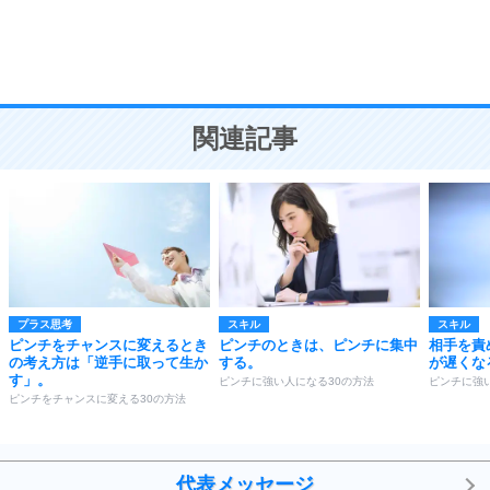
頭の使い方がうまくなる30の方法
恋愛学
10
人を好きになったら、まず相手を徹底的に信じる
ことが大切。
恋する人が知っておきたい30の大切なこと
関連記事
プラス思考
スキル
スキル
ピンチをチャンスに変えるとき
ピンチのときは、ピンチに集中
相手を責
の考え方は「逆手に取って生か
する。
が遅くな
す」。
ピンチに強い人になる30の方法
ピンチに強
ピンチをチャンスに変える30の方法
代表メッセージ