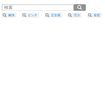
1.5倍速 （345KB 1分28秒）
4
器の大きい人は、怒りを優しさで表現する。
2.0倍速 （259KB 1分6秒）
器の大きい人になる30の方法
2.5倍速 （207KB 52秒）
解決
ピンチ
正念場
労力
妄想
3.0倍速 （173KB 44秒）
プラス思考
5
ネガティブな人は、複雑に考える。
3.5倍速 （148KB 37秒）
ポジティブな人は、シンプルに考える。
4.0倍速 （130KB 33秒）
ポジティブ思考になる30の方法
ストレス対策
6
価値観を捨てると、いらいらも消える。
いらいらしない人になる30の方法
プラス思考
7
気持ちはなくていいから、とにかく癖にしてしま
う。
ポジティブ思考になる30の方法
自分磨き
8
いらない物は、徹底的に捨てる。
気品と美しさを身につける30の方法
勉強法
9
謙虚な人こそ、本当に強い人。