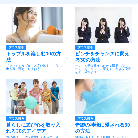
プラス思考
プラス思考
トラブルを楽しむ30の方
ピンチをチャンスに変え
法
る30の方法
「グッドトラブル」と言い換えて、良い
ピンチを乗り越えるだけで満足しない。
出来事に変えてしまおう。
ピンチをチャンスに変えて、大きな飛躍
を手に入れよう。
プラス思考
プラス思考
暮らしに遊び心を取り入
奇跡の神様に愛される30
れる30のアイデア
の方法
遊び心は、生活を豊かにするスパイス。
奇跡の神様は、終了直前にやってくる。