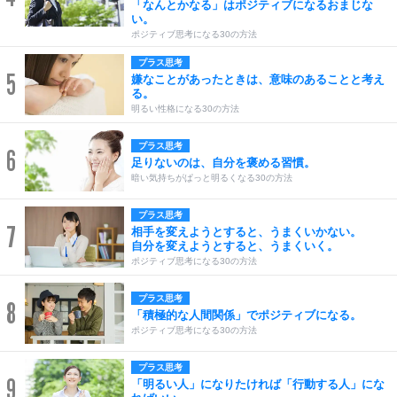
「なんとかなる」はポジティブになるおまじな
い。
ポジティブ思考になる30の方法
プラス思考
5
嫌なことがあったときは、意味のあることと考え
る。
明るい性格になる30の方法
プラス思考
6
足りないのは、自分を褒める習慣。
暗い気持ちがぱっと明るくなる30の方法
プラス思考
7
相手を変えようとすると、うまくいかない。
自分を変えようとすると、うまくいく。
ポジティブ思考になる30の方法
プラス思考
8
「積極的な人間関係」でポジティブになる。
ポジティブ思考になる30の方法
プラス思考
9
「明るい人」になりたければ「行動する人」にな