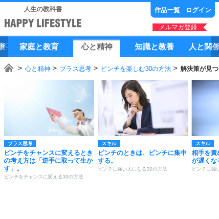
人生の教科書
作品一覧
ログイン
メルマガ登録
康
家庭
と
教育
心
と
精神
知識
と
教養
人
と
関
心と精神
プラス思考
ピンチを楽しむ30の方法
解決策が見つ
プラス思考
スキル
スキル
ピンチをチャンスに変えるとき
ピンチのときは、ピンチに集中
相手を責
の考え方は「逆手に取って生か
する。
が遅くな
す」。
ピンチに強い人になる30の方法
ピンチに強
ピンチをチャンスに変える30の方法