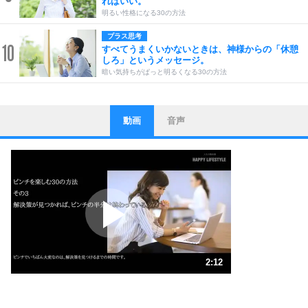
ればいい。
明るい性格になる30の方法
プラス思考
10
すべてうまくいかないときは、神様からの「休憩
しろ」というメッセージ。
暗い気持ちがぱっと明るくなる30の方法
動画
音声
ストレス対策
1
他人と比べない。
いっそのこと、他人を見ない。
いらいらしない人になる30の方法
プラス思考
2
ポジティブになれない原因は、行動しないから。
ポジティブ思考になる30の方法
ストレス対策
3
人生、なんとかなるもの。
2:12
気楽に生きる30の方法
1.0倍速 （517KB 2分12秒）
自分磨き