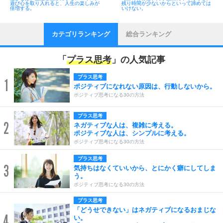
遊び心を取り入れると、人生の楽しみが
残り時間が少ないからといって諦めては
倍増する。
いけない。
カテゴリランキング
総合ランキング
「
プラス思考
」の人気記事
プラス思考
1
ポジティブになれない原因は、行動しないから。
ポジティブ思考になる30の方法
プラス思考
2
ネガティブな人は、複雑に考える。
ポジティブな人は、シンプルに考える。
ポジティブ思考になる30の方法
プラス思考
3
気持ちはなくていいから、とにかく癖にしてしま
う。
ポジティブ思考になる30の方法
プラス思考
「どうせできない」はネガティブになるおまじな
4
い。