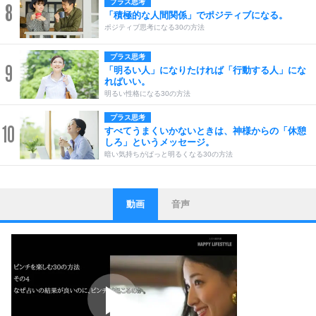
プラス思考
8
「積極的な人間関係」でポジティブになる。
ポジティブ思考になる30の方法
プラス思考
9
「明るい人」になりたければ「行動する人」にな
ればいい。
明るい性格になる30の方法
プラス思考
10
すべてうまくいかないときは、神様からの「休憩
しろ」というメッセージ。
暗い気持ちがぱっと明るくなる30の方法
動画
音声
ストレス対策
1
他人と比べない。
いっそのこと、他人を見ない。
いらいらしない人になる30の方法
プラス思考
2
ポジティブになれない原因は、行動しないから。
ポジティブ思考になる30の方法