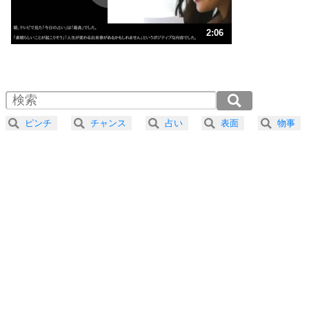
ストレス対策
3
人生、なんとかなるもの。
2:06
気楽に生きる30の方法
1.0倍速 （496KB 2分6秒）
1.5倍速 （331KB 1分24秒）
自分磨き
4
器の大きい人は、怒りを優しさで表現する。
2.0倍速 （248KB 1分3秒）
器の大きい人になる30の方法
2.5倍速 （199KB 50秒）
ピンチ
チャンス
占い
表面
物事
3.0倍速 （166KB 42秒）
プラス思考
5
ネガティブな人は、複雑に考える。
3.5倍速 （142KB 36秒）
ポジティブな人は、シンプルに考える。
4.0倍速 （125KB 31秒）
ポジティブ思考になる30の方法
ストレス対策
6
価値観を捨てると、いらいらも消える。
いらいらしない人になる30の方法
プラス思考
7
気持ちはなくていいから、とにかく癖にしてしま
う。
ポジティブ思考になる30の方法