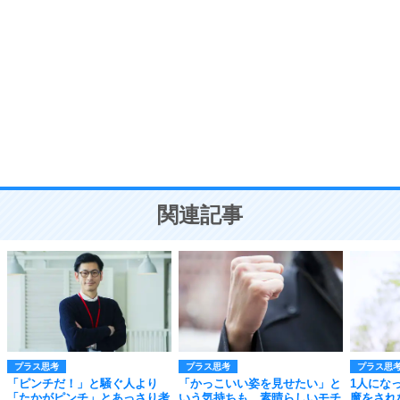
自分磨き
8
いらない物は、徹底的に捨てる。
気品と美しさを身につける30の方法
勉強法
9
謙虚な人こそ、本当に強い人。
頭の使い方がうまくなる30の方法
恋愛学
10
人を好きになったら、まず相手を徹底的に信じる
ことが大切。
恋する人が知っておきたい30の大切なこと
関連記事
プラス思考
プラス思考
プラス思
「ピンチだ！」と騒ぐ人より
「かっこいい姿を見せたい」と
1人にな
「たかがピンチ」とあっさり考
いう気持ちも、素晴らしいモチ
魔をされ