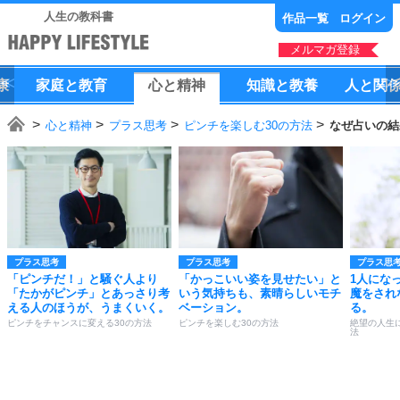
人生の教科書
作品一覧
ログイン
メルマガ登録
康
家庭
と
教育
心
と
精神
知識
と
教養
人
と
関
心と精神
プラス思考
ピンチを楽しむ30の方法
なぜ占いの結
プラス思考
プラス思考
プラス思
「ピンチだ！」と騒ぐ人より
「かっこいい姿を見せたい」と
1人にな
「たかがピンチ」とあっさり考
いう気持ちも、素晴らしいモチ
魔をされ
える人のほうが、うまくいく。
ベーション。
る。
ピンチをチャンスに変える30の方法
ピンチを楽しむ30の方法
絶望の人生
法