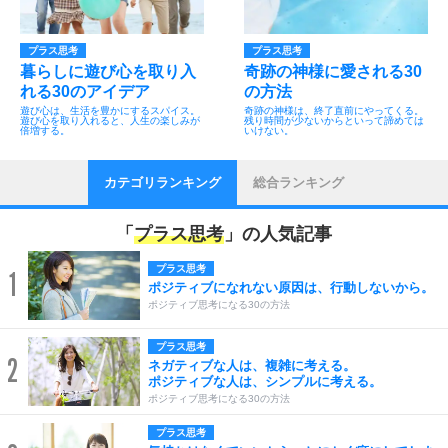
プラス思考
プラス思考
暮らしに遊び心を取り入
奇跡の神様に愛される30
れる30のアイデア
の方法
遊び心は、生活を豊かにするスパイス。
奇跡の神様は、終了直前にやってくる。
遊び心を取り入れると、人生の楽しみが
残り時間が少ないからといって諦めては
倍増する。
いけない。
カテゴリランキング
総合ランキング
「
プラス思考
」の人気記事
プラス思考
1
ポジティブになれない原因は、行動しないから。
ポジティブ思考になる30の方法
プラス思考
2
ネガティブな人は、複雑に考える。
ポジティブな人は、シンプルに考える。
ポジティブ思考になる30の方法
プラス思考