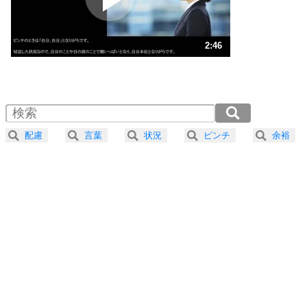
ストレス対策
3
人生、なんとかなるもの。
2:46
気楽に生きる30の方法
1.0倍速 （650KB 2分46秒）
1.5倍速 （434KB 1分50秒）
自分磨き
4
器の大きい人は、怒りを優しさで表現する。
2.0倍速 （326KB 1分23秒）
器の大きい人になる30の方法
2.5倍速 （261KB 1分6秒）
配慮
言葉
状況
ピンチ
余裕
3.0倍速 （217KB 55秒）
プラス思考
5
ネガティブな人は、複雑に考える。
3.5倍速 （186KB 47秒）
ポジティブな人は、シンプルに考える。
4.0倍速 （163KB 41秒）
ポジティブ思考になる30の方法
ストレス対策
6
価値観を捨てると、いらいらも消える。
いらいらしない人になる30の方法
プラス思考
7
気持ちはなくていいから、とにかく癖にしてしま
う。
ポジティブ思考になる30の方法