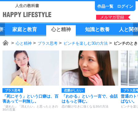
人生の教科書
作品一覧
ログイン
メルマガ登録
康
家庭
と
教育
心
と
精神
知識
と
教養
人
と
関
心と精神
プラス思考
ピンチを楽しむ30の方法
ピンチのとき
プラス思考
恋愛がしたい
プラス思
「死にそう」という口癖は、百
「わかる」という一言で、会話
普通のト
害あって一利無し。
はもっと弾む。
ばない。
「疲れた」「消えたい」と思ったときの
恋の駆け引きに強くなる30の方法
ピンチを楽し
30の言葉