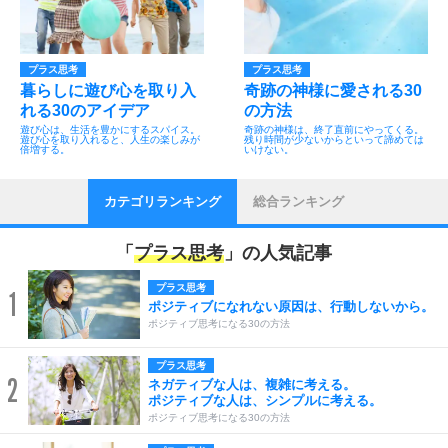
プラス思考
プラス思考
暮らしに遊び心を取り入
奇跡の神様に愛される30
れる30のアイデア
の方法
遊び心は、生活を豊かにするスパイス。
奇跡の神様は、終了直前にやってくる。
遊び心を取り入れると、人生の楽しみが
残り時間が少ないからといって諦めては
倍増する。
いけない。
カテゴリランキング
総合ランキング
「
プラス思考
」の人気記事
プラス思考
1
ポジティブになれない原因は、行動しないから。
ポジティブ思考になる30の方法
プラス思考
2
ネガティブな人は、複雑に考える。
ポジティブな人は、シンプルに考える。
ポジティブ思考になる30の方法