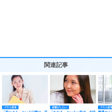
自分磨き
8
いらない物は、徹底的に捨てる。
気品と美しさを身につける30の方法
勉強法
9
謙虚な人こそ、本当に強い人。
頭の使い方がうまくなる30の方法
恋愛学
10
人を好きになったら、まず相手を徹底的に信じる
ことが大切。
恋する人が知っておきたい30の大切なこと
関連記事
プラス思考
恋愛がしたい
プラス思