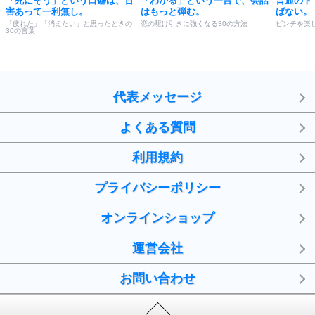
「死にそう」という口癖は、百
「わかる」という一言で、会話
普通のト
害あって一利無し。
はもっと弾む。
ばない。
「疲れた」「消えたい」と思ったときの
恋の駆け引きに強くなる30の方法
ピンチを楽し
30の言葉
代表メッセージ
よくある質問
利用規約
プライバシーポリシー
オンラインショップ
運営会社
お問い合わせ