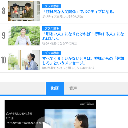
プラス思考
8
「積極的な人間関係」でポジティブになる。
ポジティブ思考になる30の方法
プラス思考
9
「明るい人」になりたければ「行動する人」にな
ればいい。
明るい性格になる30の方法
プラス思考
10
すべてうまくいかないときは、神様からの「休憩
しろ」というメッセージ。
暗い気持ちがぱっと明るくなる30の方法
動画
音声
ストレス対策
1
他人と比べない。
いっそのこと、他人を見ない。
いらいらしない人になる30の方法
プラス思考
2
ポジティブになれない原因は、行動しないから。
ポジティブ思考になる30の方法