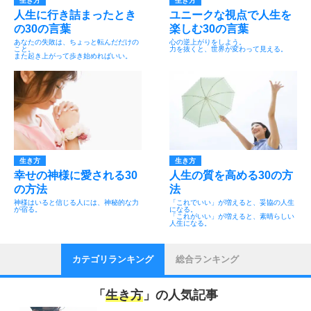
生き方
生き方
人生に行き詰まったとき
ユニークな視点で人生を
の30の言葉
楽しむ30の言葉
あなたの失敗は、ちょっと転んだだけの
心の逆上がりをしよう。
こと。
力を抜くと、世界が変わって見える。
また起き上がって歩き始めればいい。
生き方
生き方
幸せの神様に愛される30
人生の質を高める30の方
の方法
法
神様はいると信じる人には、神秘的な力
「これでいい」が増えると、妥協の人生
が宿る。
になる。
「これがいい」が増えると、素晴らしい
人生になる。
カテゴリランキング
総合ランキング
「
生き方
」の人気記事