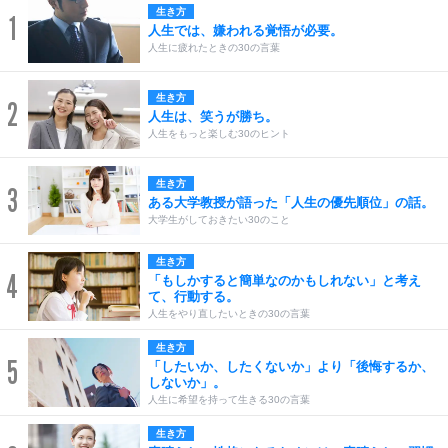
生き方
1
人生では、嫌われる覚悟が必要。
人生に疲れたときの30の言葉
生き方
2
人生は、笑うが勝ち。
人生をもっと楽しむ30のヒント
生き方
3
ある大学教授が語った「人生の優先順位」の話。
大学生がしておきたい30のこと
生き方
4
「もしかすると簡単なのかもしれない」と考え
て、行動する。
人生をやり直したいときの30の言葉
生き方
5
「したいか、したくないか」より「後悔するか、
しないか」。
人生に希望を持って生きる30の言葉
生き方