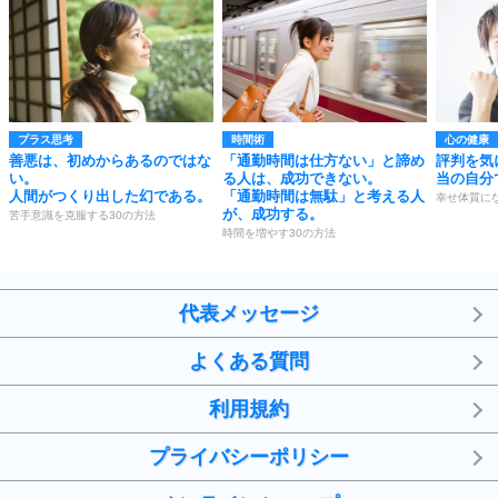
プラス思考
時間術
心の健康
善悪は、初めからあるのではな
「通勤時間は仕方ない」と諦め
評判を気
い。
る人は、成功できない。
当の自分
人間がつくり出した幻である。
「通勤時間は無駄」と考える人
幸せ体質にな
が、成功する。
苦手意識を克服する30の方法
時間を増やす30の方法
代表メッセージ
よくある質問
利用規約
プライバシーポリシー