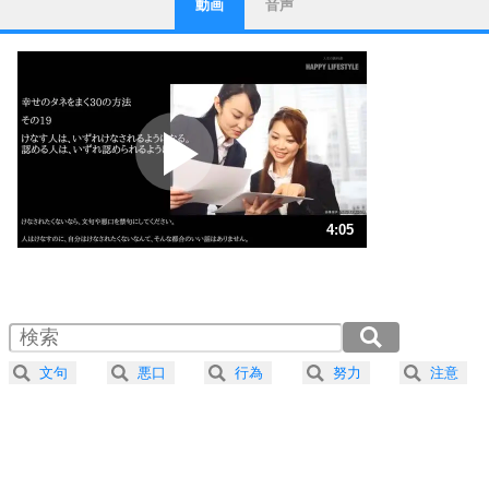
動画
音声
ストレス対策
1
他人と比べない。
いっそのこと、他人を見ない。
いらいらしない人になる30の方法
プラス思考
2
ポジティブになれない原因は、行動しないから。
ポジティブ思考になる30の方法
ストレス対策
3
人生、なんとかなるもの。
4:05
気楽に生きる30の方法
1.0倍速 （960KB 4分5秒）
1.5倍速 （640KB 2分43秒）
自分磨き
4
器の大きい人は、怒りを優しさで表現する。
2.0倍速 （480KB 2分2秒）
器の大きい人になる30の方法
2.5倍速 （384KB 1分38秒）
文句
悪口
行為
努力
注意
3.0倍速 （320KB 1分21秒）
プラス思考
5
ネガティブな人は、複雑に考える。
3.5倍速 （275KB 1分10秒）
ポジティブな人は、シンプルに考える。
4.0倍速 （241KB 1分1秒）
ポジティブ思考になる30の方法
ストレス対策