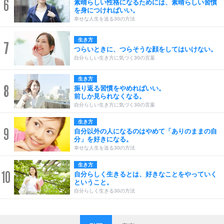
6
素晴らしい性格になるためには、素晴らしい習慣
を身につければいい。
幸せな人生を送る30の方法
生き方
7
つらいときに、つらそうな顔をしてはいけない。
自分らしい生き方に気づく30の言葉
生き方
8
振り返る習慣をやめればいい。
前しか見られなくなる。
自分らしい生き方に気づく30の言葉
生き方
9
自分以外の人になるのはやめて「ありのままの自
分」を好きになる。
幸せな人生を送る30の方法
生き方
10
自分らしく生きるとは、好きなことをやっていく
ということ。
自分らしく生きる30の方法