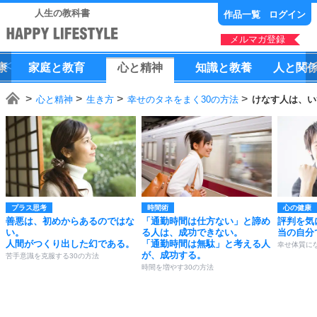
人生の教科書
作品一覧
ログイン
メルマガ登録
康
家庭
と
教育
心
と
精神
知識
と
教養
人
と
関
心と精神
生き方
幸せのタネをまく30の方法
けなす人は、い
プラス思考
時間術
心の健康
善悪は、初めからあるのではな
「通勤時間は仕方ない」と諦め
評判を気
い。
る人は、成功できない。
当の自分
人間がつくり出した幻である。
「通勤時間は無駄」と考える人
幸せ体質にな
が、成功する。
苦手意識を克服する30の方法
時間を増やす30の方法