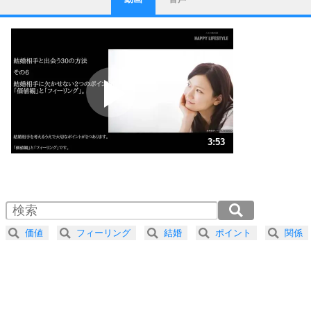
ストレス対策
1
他人と比べない。
いっそのこと、他人を見ない。
いらいらしない人になる30の方法
プラス思考
2
ポジティブになれない原因は、行動しないから。
ポジティブ思考になる30の方法
ストレス対策
3
人生、なんとかなるもの。
3:53
気楽に生きる30の方法
1.0倍速 （912KB 3分53秒）
1.5倍速 （608KB 2分35秒）
自分磨き
4
器の大きい人は、怒りを優しさで表現する。
2.0倍速 （456KB 1分56秒）
器の大きい人になる30の方法
2.5倍速 （365KB 1分33秒）
価値
フィーリング
結婚
ポイント
関係
3.0倍速 （304KB 1分17秒）
プラス思考
5
ネガティブな人は、複雑に考える。
3.5倍速 （261KB 1分6秒）
ポジティブな人は、シンプルに考える。
4.0倍速 （229KB 58秒）
ポジティブ思考になる30の方法
ストレス対策