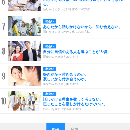
6
る。
話しかけるきっかけを作る30の方法
出会い
7
あなたから話しかけないから、知り合えない。
話しかけるきっかけを作る30の方法
出会い
8
自分に自信のある人を選ぶことが大切。
運命の人と出会う30の方法
出会い
9
好きだから付き合うのか。
寂しいから付き合うのか。
運命の人と出会う30の方法
出会い
10
話しかける理由を難しく考えない。
思ったことを話しかけるだけでいい。
出会いを大切にする30の方法
動画
音声