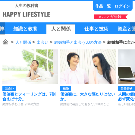
人生の教科書
作品一覧
ログイン
メルマガ登録
神
知識
と
教養
人
と
関係
仕事
と
技術
資産
と
人と関係
出会い
結婚相手と出会う30の方法
結婚相手に欠か
出会い
結婚
自分磨き
価値観とフィーリングは、7割
価値観に、大きな隔たりはない
人間の価
合えば十分。
か。
必ず変化
結婚相手と出会う30の方法
結婚前に確認しておきたい30のこと
新しい自分