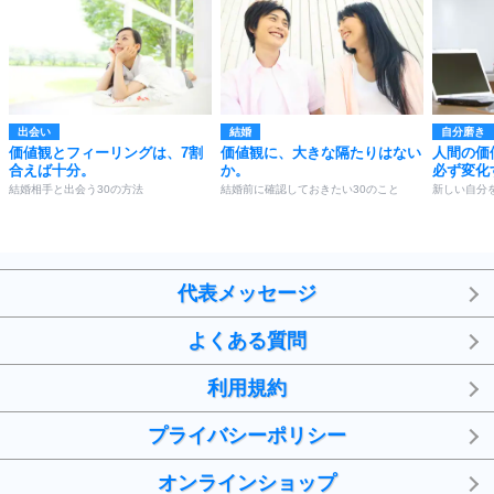
出会い
結婚
自分磨き
価値観とフィーリングは、7割
価値観に、大きな隔たりはない
人間の価
合えば十分。
か。
必ず変化
結婚相手と出会う30の方法
結婚前に確認しておきたい30のこと
新しい自分
代表メッセージ
よくある質問
利用規約
プライバシーポリシー
オンラインショップ