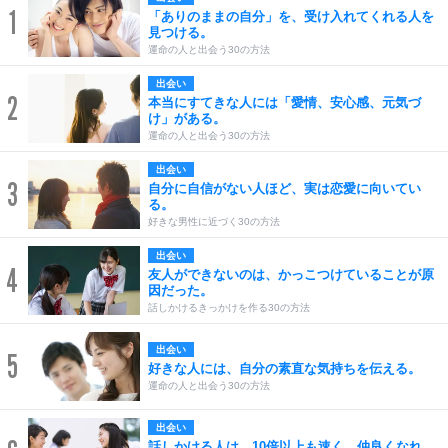
1
「ありのままの自分」を、受け入れてくれる人を
見つける。
運命の人と出会う30の方法
出会い
2
本当にすてきな人には「愛情、安心感、元気づ
け」がある。
運命の人と出会う30の方法
出会い
3
自分に自信がない人ほど、実は恋愛に向いてい
る。
好きな男性に近づく30の方法
出会い
4
友人ができないのは、かっこつけていることが原
因だった。
話しかけるきっかけを作る30の方法
出会い
5
好きな人には、自分の素直な気持ちを伝える。
運命の人と出会う30の方法
出会い
話しかける人は、10倍以上も速く、仲良くなれ