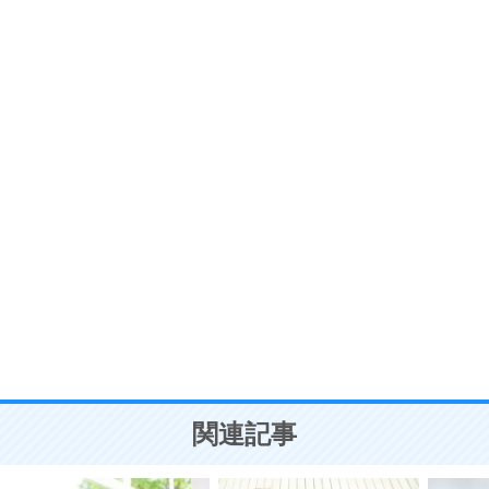
6
価値観を捨てると、いらいらも消える。
いらいらしない人になる30の方法
プラス思考
7
気持ちはなくていいから、とにかく癖にしてしま
う。
ポジティブ思考になる30の方法
自分磨き
8
いらない物は、徹底的に捨てる。
気品と美しさを身につける30の方法
勉強法
9
謙虚な人こそ、本当に強い人。
頭の使い方がうまくなる30の方法
恋愛学
10
人を好きになったら、まず相手を徹底的に信じる
ことが大切。
恋する人が知っておきたい30の大切なこと
関連記事