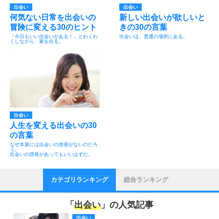
出会い
出会い
何気ない日常を出会いの
新しい出会いが欲しいと
冒険に変える30のヒント
きの30の言葉
「今日もいい出会いがある！」とわくわ
出会いは、普通の場所にある。
くしながら、家を出る。
出会い
人生を変える出会いの30
の言葉
なぜ本屋には出会いの啓発がないのだろ
う。
出会いの啓発があってもいいはずだ。
カテゴリランキング
総合ランキング
「
出会い
」の人気記事
出会い