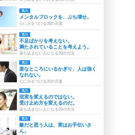
気力
メンタルブロックを、ぶち壊せ。
心に火をつける30の言葉
気力
不足ばかりを考えない。
満たされていることを考えよう。
落ち込まない人になる30の方法
気力
楽なところにいるかぎり、人は強く
なれない。
心に火をつける30の言葉
気力
現実を変えるのではない。
受け止め方を変えるのだ。
落ち込まない人になる30の方法
気力
敵だと思う人は、実はお手伝いさ
ん。