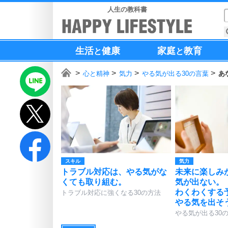
人生の教科書
生活
健康
家庭
教育
と
と
心と精神
気力
やる気が出る30の言葉
あ
スキル
気力
トラブル対応は、やる気がな
未来に楽しみ
くても取り組む。
気が出ない。
わくわくする
トラブル対応に強くなる30の方法
やる気を出そ
やる気が出る30