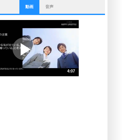
動画
音声
ストレス対策
他人と比べない。
いっそのこと、他人を見ない。
いらいらしない人になる30の方法
プラス思考
ポジティブになれない原因は、行動
しないから。
ポジティブ思考になる30の方法
ストレス対策
4:07
人生、なんとかなるもの。
気楽に生きる30の方法
速 （969KB 4分7秒）
速 （646KB 2分45秒）
自分磨き
器の大きい人は、怒りを優しさで表
速 （485KB 2分3秒）
現する。
速 （388KB 1分39秒）
器の大きい人になる30の方法
速 （324KB 1分22秒）
プラス思考
速 （277KB 1分10秒）
ネガティブな人は、複雑に考える。
速 （243KB 1分1秒）
ポジティブな人は、シンプルに考え