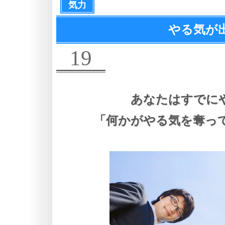
気力
やる気が
19
あなたはすでに
「何かがやる気を奪っ