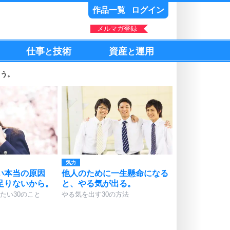
作品一覧
ログイン
メルマガ登録
仕事
技術
資産
運用
と
と
よう。
気力
い本当の原因
他人のために一生懸命になる
足りないから。
と、やる気が出る。
たい30のこと
やる気を出す30の方法