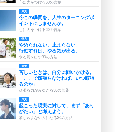
心に火をつける30の言葉
気力
今この瞬間を、人生のターニングポ
イントにしませんか。
心に火をつける30の言葉
気力
やめられない、止まらない。
行動すれば、やる気が出る。
やる気を出す30の方法
気力
苦しいときは、自分に問いかける。
「ここで頑張らなければ、いつ頑張
るのか」
頑張る力がみなぎる30の言葉
気力
起こった現実に対して、まず「あり
がたい」と考えよう。
落ち込まない人になる30の方法