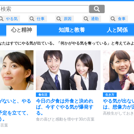
やる気
仕事
原因
通勤
食事
心
精神
知識
教養
人
関係
と
と
と
なたはすでにやる気が出ている。「何かがやる気を奪っている」と考えてみ
食生活
生き方
がないと、やる
今日の夕食は外食と決めれ
やる気が出な
ば、今すぐやる気が爆発す
は、想像力が
予定を立てて、
る。
高校生がしておき
う。
食の喜びと感動を増やす30の言葉
の言葉