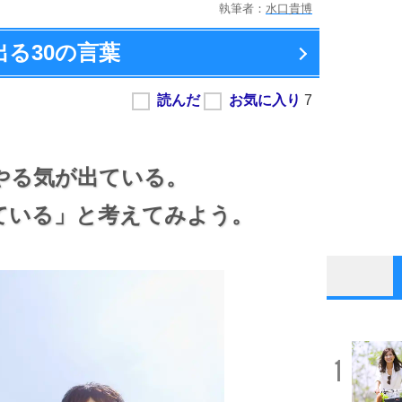
執筆者：
水口貴博
出る
30の言葉
やる気が出ている。
ている」と考えてみよう。
1