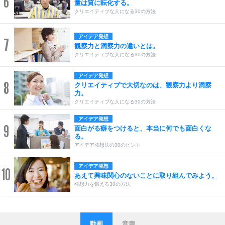
6
量は質に転化する。
クリエイティブな人になる30の方法
アイデア発想
7
観察力と洞察力の違いとは。
クリエイティブな人になる30の方法
アイデア発想
8
クリエイティブで大切なのは、観察力より洞察
力。
クリエイティブな人になる30の方法
アイデア発想
9
面白がる癖をつけると、本当に何でも面白くな
る。
アイデア発想法の30のヒント
アイデア発想
10
あえて興味関心のないことに取り組んでみよう。
発想力を鍛える30の方法
動画
音声