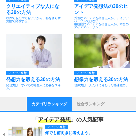
クリエイティブな人にな
アイデア発想法の30のヒ
る30の方法
ント
駄作でも凡作でもいいから、恥をさらす
秀逸なアイデアを出せる人が、アイデア
覚悟で発表する。
パーソンではない。
継続的にアイデアを出せる人が、本当の
アイデアパーソン。
アイデア発想
アイデア発想
発想力を鍛える30の方法
想像力を鍛える30の方法
発想力は、すべての社会人に必要なスキ
想像力は、人だけに備わった特殊能力。
ル。
カテゴリランキング
総合ランキング
「
アイデア発想
」の人気記事
アイデア発想
何でも前向きに考えよう。