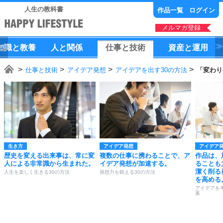
人生の教科書
作品一覧
ログイン
メルマガ登録
知識
と
教養
人
と
関係
仕事
と
技術
資産
と
運用
仕事と技術
アイデア発想
アイデアを出す30の方法
「変わり
生き方
アイデア発想
アイデア
歴史を変える出来事は、常に変
複数の仕事に携わることで、ア
作品は、
人による非常識から生まれた。
イデア発想が加速する。
ることも
潔く削る
人生を楽しく生きる30の方法
発想力を鍛える30の方法
を高める
アイデアを
葉