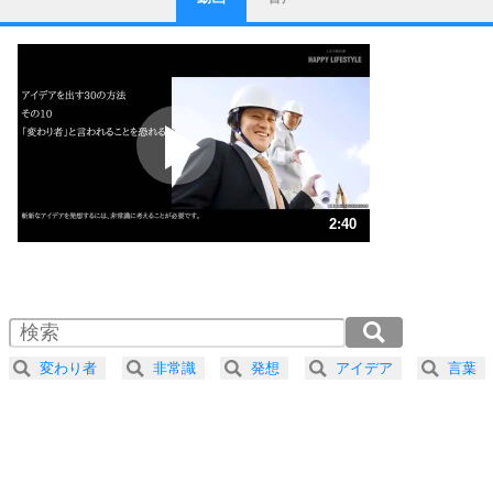
ストレス対策
1
他人と比べない。
いっそのこと、他人を見ない。
いらいらしない人になる30の方法
プラス思考
2
ポジティブになれない原因は、行動しないから。
ポジティブ思考になる30の方法
ストレス対策
3
人生、なんとかなるもの。
2:40
気楽に生きる30の方法
1.0倍速 （626KB 2分40秒）
1.5倍速 （417KB 1分46秒）
自分磨き
4
器の大きい人は、怒りを優しさで表現する。
2.0倍速 （313KB 1分20秒）
器の大きい人になる30の方法
2.5倍速 （251KB 1分4秒）
変わり者
非常識
発想
アイデア
言葉
3.0倍速 （209KB 53秒）
プラス思考
5
ネガティブな人は、複雑に考える。
3.5倍速 （179KB 45秒）
ポジティブな人は、シンプルに考える。
4.0倍速 （157KB 40秒）
ポジティブ思考になる30の方法
ストレス対策