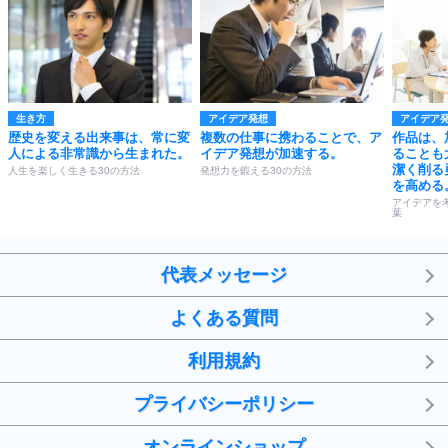
生き方
アイデア発想
アイデア
歴史を変える出来事は、常に変
複数の仕事に携わることで、ア
作品は、
人による非常識から生まれた。
イデア発想が加速する。
ることも
潔く削る
人生を楽しく生きる30の方法
発想力を鍛える30の方法
を高める
アイデアを
葉
代表メッセージ
よくある質問
利用規約
プライバシーポリシー
オンラインショップ