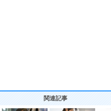
6
価値観を捨てると、いらいらも消える。
いらいらしない人になる30の方法
プラス思考
7
気持ちはなくていいから、とにかく癖にしてしま
う。
ポジティブ思考になる30の方法
自分磨き
8
いらない物は、徹底的に捨てる。
気品と美しさを身につける30の方法
勉強法
9
謙虚な人こそ、本当に強い人。
頭の使い方がうまくなる30の方法
恋愛学
10
人を好きになったら、まず相手を徹底的に信じる
ことが大切。
恋する人が知っておきたい30の大切なこと
関連記事