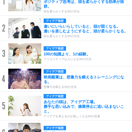
1
ポジティブ思考は、頭を柔らかくする効果が抜
群。
頭を柔らかくする30の方法
アイデア発想
2
違いにいらいらしていると、頭が固くなる。
違いを楽しむようにすると、頭が柔らかくなる。
頭を柔らかくする30の方法
アイデア発想
3
100の知識より、1の経験。
クリエイティブな人になる30の方法
アイデア発想
4
映画鑑賞は、想像力を鍛えるトレーニングにな
る。
想像力を鍛える30の方法
アイデア発想
あなたの頭は、アイデア工場。
5
勝手な思い込みで、操業停止に追い込まないこ
と。
アイデアを考えるのが楽しくなる30の言葉
アイデア発想