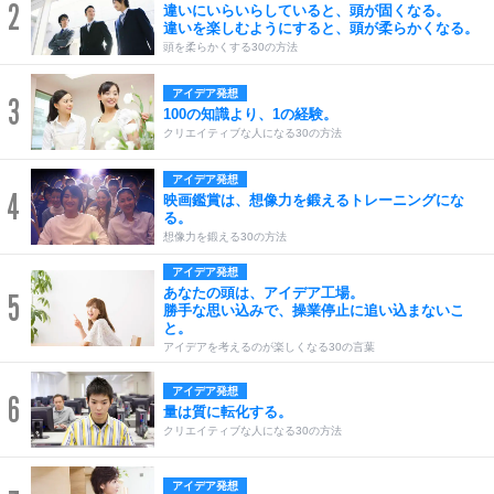
2
違いにいらいらしていると、頭が固くなる。
違いを楽しむようにすると、頭が柔らかくなる。
頭を柔らかくする30の方法
アイデア発想
3
100の知識より、1の経験。
クリエイティブな人になる30の方法
アイデア発想
4
映画鑑賞は、想像力を鍛えるトレーニングにな
る。
想像力を鍛える30の方法
アイデア発想
あなたの頭は、アイデア工場。
5
勝手な思い込みで、操業停止に追い込まないこ
と。
アイデアを考えるのが楽しくなる30の言葉
アイデア発想
6
量は質に転化する。
クリエイティブな人になる30の方法
アイデア発想