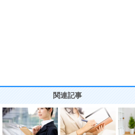
7
気持ちはなくていいから、とにかく癖にしてしま
う。
ポジティブ思考になる30の方法
自分磨き
8
いらない物は、徹底的に捨てる。
気品と美しさを身につける30の方法
勉強法
9
謙虚な人こそ、本当に強い人。
頭の使い方がうまくなる30の方法
恋愛学
10
人を好きになったら、まず相手を徹底的に信じる
ことが大切。
恋する人が知っておきたい30の大切なこと
関連記事