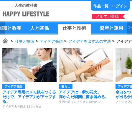
人生の教科書
作品一覧
ログイン
メルマガ登録
知識
と
教養
人
と
関係
仕事
と
技術
資産
と
運用
仕事と技術
アイデア発想
アイデアを出す30の方法
アイデア
アイデア発想
暮らし
アイデア
アイデア専用のメモ帳をつくる
アイデアは一瞬の花火。
余白をつ
だけで、アイデア力がアップす
浮かんだ瞬間に書き留める。
が出る余
る。
生活の質を向上させる30のヒント
アイデア発
アイデア力を鍛える30の方法