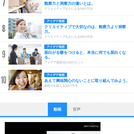
7
観察力と洞察力の違いとは。
クリエイティブな人になる30の方法
アイデア発想
8
クリエイティブで大切なのは、観察力より洞察
力。
クリエイティブな人になる30の方法
アイデア発想
9
面白がる癖をつけると、本当に何でも面白くな
る。
アイデア発想法の30のヒント
アイデア発想
10
あえて興味関心のないことに取り組んでみよう。
発想力を鍛える30の方法
動画
音声
ストレス対策
1
他人と比べない。
いっそのこと、他人を見ない。
いらいらしない人になる30の方法