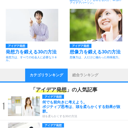
アイデアパーソン。
アイデア発想
アイデア発想
発想力を鍛える30の方法
想像力を鍛える30の方法
発想力は、すべての社会人に必要なスキ
想像力は、人だけに備わった特殊能力。
ル。
カテゴリランキング
総合ランキング
「
アイデア発想
」の人気記事
アイデア発想
何でも前向きに考えよう。
1
ポジティブ思考は、頭を柔らかくする効果が抜
群。
頭を柔らかくする30の方法
アイデア発想