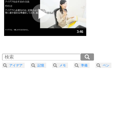
プラス思考
2
ポジティブになれない原因は、行動しないから。
ポジティブ思考になる30の方法
ストレス対策
3
人生、なんとかなるもの。
3:46
気楽に生きる30の方法
1.0倍速 （885KB 3分46秒）
1.5倍速 （590KB 2分30秒）
自分磨き
4
器の大きい人は、怒りを優しさで表現する。
2.0倍速 （443KB 1分53秒）
器の大きい人になる30の方法
2.5倍速 （355KB 1分30秒）
アイデア
記憶
メモ
準備
ペン
3.0倍速 （296KB 1分15秒）
プラス思考
5
ネガティブな人は、複雑に考える。
3.5倍速 （254KB 1分4秒）
ポジティブな人は、シンプルに考える。
4.0倍速 （222KB 56秒）
ポジティブ思考になる30の方法
ストレス対策
6
価値観を捨てると、いらいらも消える。
いらいらしない人になる30の方法
プラス思考