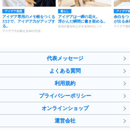
アイデア発想
暮らし
アイデア
アイデア専用のメモ帳をつくる
アイデアは一瞬の花火。
余白をつ
だけで、アイデア力がアップす
浮かんだ瞬間に書き留める。
が出る余
る。
生活の質を向上させる30のヒント
アイデア発
アイデア力を鍛える30の方法
代表メッセージ
よくある質問
利用規約
プライバシーポリシー
オンラインショップ
運営会社