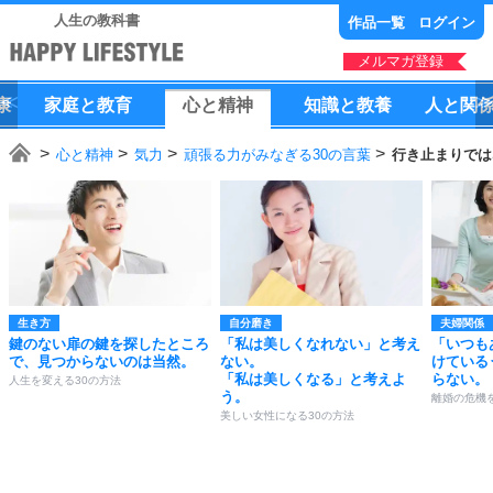
人生の教科書
作品一覧
ログイン
メルマガ登録
康
家庭
と
教育
心
と
精神
知識
と
教養
人
と
関
心と精神
気力
頑張る力がみなぎる30の言葉
行き止まりでは
生き方
自分磨き
夫婦関係
鍵のない扉の鍵を探したところ
「私は美しくなれない」と考え
「いつも
で、見つからないのは当然。
ない。
けている
「私は美しくなる」と考えよ
らない。
人生を変える30の方法
う。
離婚の危機
美しい女性になる30の方法