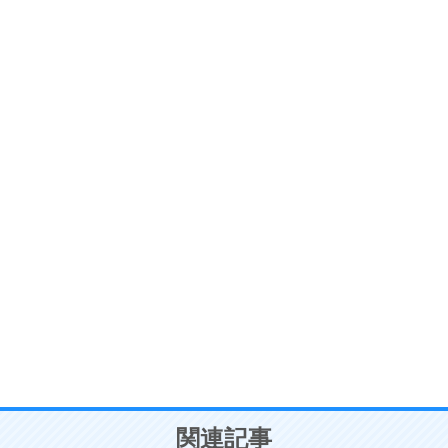
ストレス対策
6
価値観を捨てると、いらいらも消える。
いらいらしない人になる30の方法
プラス思考
7
気持ちはなくていいから、とにかく癖にしてしま
う。
ポジティブ思考になる30の方法
自分磨き
8
いらない物は、徹底的に捨てる。
気品と美しさを身につける30の方法
勉強法
9
謙虚な人こそ、本当に強い人。
頭の使い方がうまくなる30の方法
恋愛学
10
人を好きになったら、まず相手を徹底的に信じる
ことが大切。
恋する人が知っておきたい30の大切なこと
関連記事