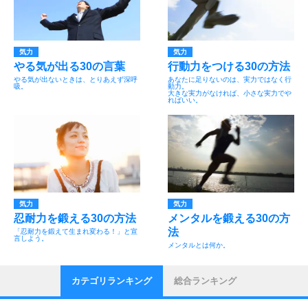
気力
気力
やる気が出る30の言葉
行動力をつける30の方法
やる気が出ないときは、とりあえず深呼
あなたに足りないのは、実力ではなく行
吸。
動力。
大きな実力がなければ、小さな実力でや
ればいい。
気力
気力
忍耐力を鍛える30の方法
メンタルを鍛える30の方
法
「忍耐力を鍛えて生まれ変わる！」と宣
言しよう。
メンタルとは何か。
カテゴリランキング
総合ランキング