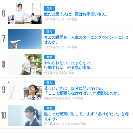
気力
6
敵だと思う人は、実はお手伝いさん。
心に火をつける30の言葉
気力
7
今この瞬間を、人生のターニングポイントにしま
せんか。
心に火をつける30の言葉
気力
8
やめられない、止まらない。
行動すれば、やる気が出る。
やる気を出す30の方法
気力
9
苦しいときは、自分に問いかける。
「ここで頑張らなければ、いつ頑張るのか」
頑張る力がみなぎる30の言葉
気力
10
起こった現実に対して、まず「ありがたい」と考
えよう。
落ち込まない人になる30の方法