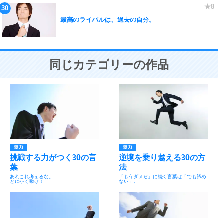
最高のライバルは、過去の自分。
同じカテゴリーの作品
気力
気力
挑戦する力がつく30の言
逆境を乗り越える30の方
葉
法
あれこれ考えるな。
「もうダメだ」に続く言葉は「でも諦め
とにかく動け！
ない」。