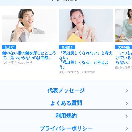
生き方
自分磨き
夫婦関係
鍵のない扉の鍵を探したところ
「私は美しくなれない」と考え
「いつも
で、見つからないのは当然。
ない。
けている
「私は美しくなる」と考えよ
らない。
人生を変える30の方法
う。
離婚の危機
美しい女性になる30の方法
代表メッセージ
よくある質問
利用規約
プライバシーポリシー