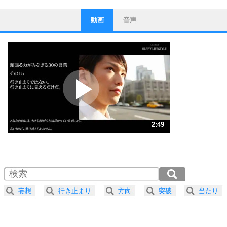
動画
音声
ストレス対策
1
他人と比べない。
いっそのこと、他人を見ない。
いらいらしない人になる30の方法
プラス思考
2
ポジティブになれない原因は、行動しないから。
ポジティブ思考になる30の方法
ストレス対策
3
人生、なんとかなるもの。
2:49
気楽に生きる30の方法
1.0倍速 （664KB 2分49秒）
1.5倍速 （443KB 1分53秒）
自分磨き
4
器の大きい人は、怒りを優しさで表現する。
2.0倍速 （333KB 1分24秒）
器の大きい人になる30の方法
2.5倍速 （266KB 1分7秒）
妄想
行き止まり
方向
突破
当たり
3.0倍速 （222KB 56秒）
プラス思考
5
ネガティブな人は、複雑に考える。
3.5倍速 （190KB 48秒）
ポジティブな人は、シンプルに考える。
4.0倍速 （167KB 42秒）
ポジティブ思考になる30の方法