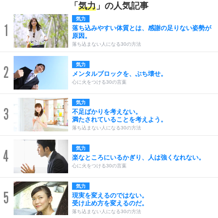
「
気力
」の人気記事
気力
1
落ち込みやすい体質とは、感謝の足りない姿勢が
原因。
落ち込まない人になる30の方法
気力
2
メンタルブロックを、ぶち壊せ。
心に火をつける30の言葉
気力
3
不足ばかりを考えない。
満たされていることを考えよう。
落ち込まない人になる30の方法
気力
4
楽なところにいるかぎり、人は強くなれない。
心に火をつける30の言葉
気力
5
現実を変えるのではない。
受け止め方を変えるのだ。
落ち込まない人になる30の方法