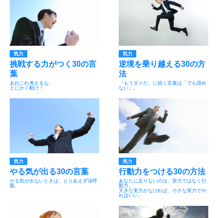
気力
気力
挑戦する力がつく30の言
逆境を乗り越える30の方
葉
法
あれこれ考えるな。
「もうダメだ」に続く言葉は「でも諦め
とにかく動け！
ない」。
気力
気力
やる気が出る30の言葉
行動力をつける30の方法
やる気が出ないときは、とりあえず深呼
あなたに足りないのは、実力ではなく行
吸。
動力。
大きな実力がなければ、小さな実力でや
ればいい。