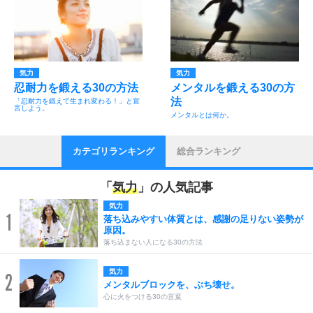
気力
気力
忍耐力を鍛える30の方法
メンタルを鍛える30の方
法
「忍耐力を鍛えて生まれ変わる！」と宣
言しよう。
メンタルとは何か。
カテゴリランキング
総合ランキング
「
気力
」の人気記事
気力
1
落ち込みやすい体質とは、感謝の足りない姿勢が
原因。
落ち込まない人になる30の方法
気力
2
メンタルブロックを、ぶち壊せ。
心に火をつける30の言葉