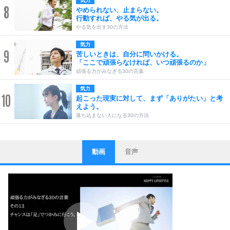
気力
8
やめられない、止まらない。
行動すれば、やる気が出る。
やる気を出す30の方法
気力
9
苦しいときは、自分に問いかける。
「ここで頑張らなければ、いつ頑張るのか」
頑張る力がみなぎる30の言葉
気力
10
起こった現実に対して、まず「ありがたい」と考
えよう。
落ち込まない人になる30の方法
動画
音声
ストレス対策
1
他人と比べない。
いっそのこと、他人を見ない。
いらいらしない人になる30の方法
プラス思考
2
ポジティブになれない原因は、行動しないから。
ポジティブ思考になる30の方法