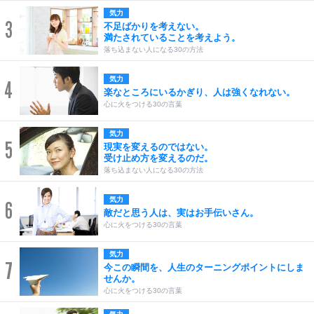
気力
3
不足ばかりを考えない。
満たされていることを考えよう。
落ち込まない人になる30の方法
気力
4
楽なところにいるかぎり、人は強くなれない。
心に火をつける30の言葉
気力
5
現実を変えるのではない。
受け止め方を変えるのだ。
落ち込まない人になる30の方法
気力
6
敵だと思う人は、実はお手伝いさん。
心に火をつける30の言葉
気力
7
今この瞬間を、人生のターニングポイントにしま
せんか。
心に火をつける30の言葉