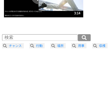
ストレス対策
3
人生、なんとかなるもの。
3:14
気楽に生きる30の方法
1.0倍速 （760KB 3分14秒）
1.5倍速 （507KB 2分9秒）
自分磨き
4
器の大きい人は、怒りを優しさで表現する。
2.0倍速 （380KB 1分37秒）
器の大きい人になる30の方法
2.5倍速 （305KB 1分17秒）
チャンス
行動
場所
用事
収穫
3.0倍速 （254KB 1分4秒）
プラス思考
5
ネガティブな人は、複雑に考える。
3.5倍速 （218KB 55秒）
ポジティブな人は、シンプルに考える。
4.0倍速 （191KB 48秒）
ポジティブ思考になる30の方法
ストレス対策
6
価値観を捨てると、いらいらも消える。
いらいらしない人になる30の方法
プラス思考
7
気持ちはなくていいから、とにかく癖にしてしま
う。
ポジティブ思考になる30の方法