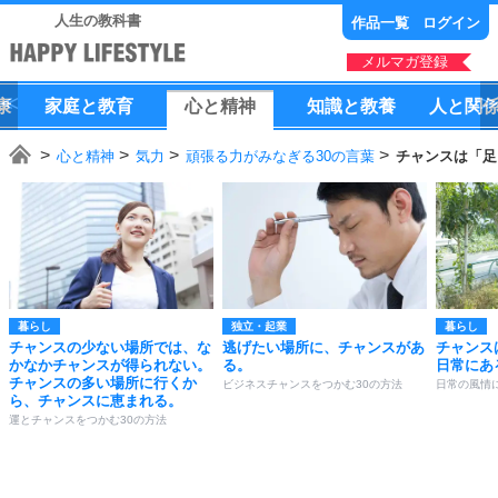
人生の教科書
作品一覧
ログイン
メルマガ登録
康
家庭
と
教育
心
と
精神
知識
と
教養
人
と
関
心と精神
気力
頑張る力がみなぎる30の言葉
チャンスは「足
暮らし
独立・起業
暮らし
チャンスの少ない場所では、な
逃げたい場所に、チャンスがあ
チャンス
かなかチャンスが得られない。
る。
日常にあ
チャンスの多い場所に行くか
ビジネスチャンスをつかむ30の方法
日常の風情
ら、チャンスに恵まれる。
運とチャンスをつかむ30の方法