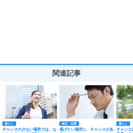
自分磨き
8
いらない物は、徹底的に捨てる。
気品と美しさを身につける30の方法
勉強法
9
謙虚な人こそ、本当に強い人。
頭の使い方がうまくなる30の方法
恋愛学
10
人を好きになったら、まず相手を徹底的に信じる
ことが大切。
恋する人が知っておきたい30の大切なこと
関連記事
暮らし
独立・起業
暮らし
チャンスの少ない場所では、な
逃げたい場所に、チャンスがあ
チャンス