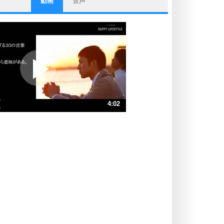
動画
音声
ストレス対策
他人と比べない。
いっそのこと、他人を見ない。
いらいらしない人になる30の方法
プラス思考
ポジティブになれない原因は、行動
しないから。
ポジティブ思考になる30の方法
ストレス対策
4:02
人生、なんとかなるもの。
気楽に生きる30の方法
速 （947KB 4分2秒）
速 （632KB 2分41秒）
自分磨き
器の大きい人は、怒りを優しさで表
速 （474KB 2分1秒）
現する。
速 （379KB 1分36秒）
器の大きい人になる30の方法
速 （316KB 1分20秒）
プラス思考
速 （271KB 1分9秒）
ネガティブな人は、複雑に考える。
速 （237KB 1分0秒）
ポジティブな人は、シンプルに考え
る。