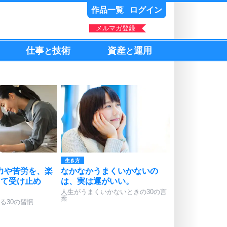
作品一覧
ログイン
メルマガ登録
仕事
技術
資産
運用
と
と
生き方
力や苦労を、楽
なかなかうまくいかないの
して受け止め
は、実は運がいい。
人生がうまくいかないときの30の言
葉
る30の習慣