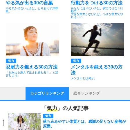
やる気が出る30の言葉
行動力をつける30の方法
やる気が出ないときは、とりあえず深呼
あなたに足りないのは、実力ではなく行
吸。
動力。
大きな実力がなければ、小さな実力でや
ればいい。
気力
気力
忍耐力を鍛える30の方法
メンタルを鍛える30の方
法
「忍耐力を鍛えて生まれ変わる！」と宣
言しよう。
メンタルとは何か。
カテゴリランキング
総合ランキング
「
気力
」の人気記事
気力
1
落ち込みやすい体質とは、感謝の足りない姿勢が
原因。