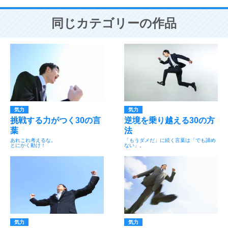
同じカテゴリーの作品
気力
気力
挑戦する力がつく30の言
逆境を乗り越える30の方
葉
法
あれこれ考えるな。
「もうダメだ」に続く言葉は「でも諦め
とにかく動け！
ない」。
気力
気力