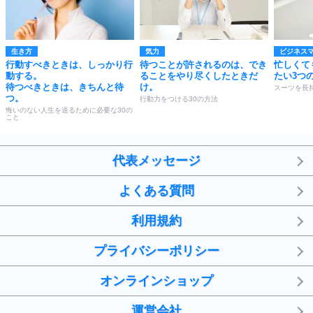
生き方
気力
ビジネス
行動すべきときは、しっかり行
待つことが許されるのは、でき
忙しくて
動する。
ることをやり尽くしたときだ
たい3つ
待つべきときは、きちんと待
け。
スーツを長
つ。
行動力をつける30の方法
悔いのない人生を送るために必要な30の
こと
代表メッセージ
よくある質問
利用規約
プライバシーポリシー
オンラインショップ
運営会社