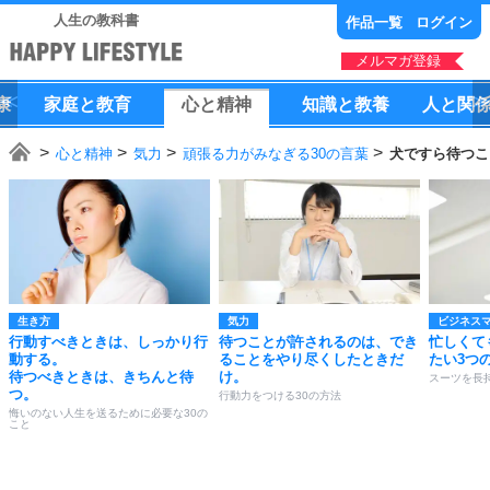
人生の教科書
作品一覧
ログイン
メルマガ登録
康
家庭
と
教育
心
と
精神
知識
と
教養
人
と
関
心と精神
気力
頑張る力がみなぎる30の言葉
犬ですら待つこ
生き方
気力
ビジネス
行動すべきときは、しっかり行
待つことが許されるのは、でき
忙しくて
動する。
ることをやり尽くしたときだ
たい3つ
待つべきときは、きちんと待
け。
スーツを長
つ。
行動力をつける30の方法
悔いのない人生を送るために必要な30の
こと