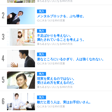
落ち込まない人になる30の方法
気力
2
メンタルブロックを、ぶち壊せ。
心に火をつける30の言葉
気力
3
不足ばかりを考えない。
満たされていることを考えよう。
落ち込まない人になる30の方法
気力
4
楽なところにいるかぎり、人は強くなれない。
心に火をつける30の言葉
気力
5
現実を変えるのではない。
受け止め方を変えるのだ。
落ち込まない人になる30の方法
気力
6
敵だと思う人は、実はお手伝いさん。
心に火をつける30の言葉