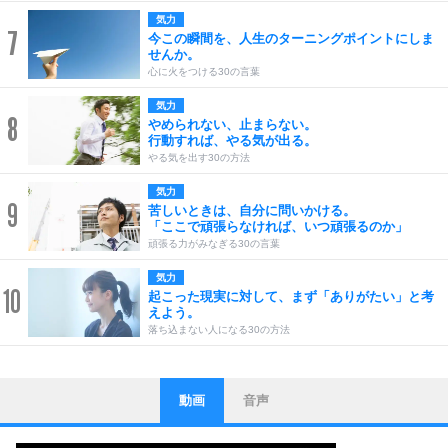
気力
7
今この瞬間を、人生のターニングポイントにしま
せんか。
心に火をつける30の言葉
気力
8
やめられない、止まらない。
行動すれば、やる気が出る。
やる気を出す30の方法
気力
9
苦しいときは、自分に問いかける。
「ここで頑張らなければ、いつ頑張るのか」
頑張る力がみなぎる30の言葉
気力
10
起こった現実に対して、まず「ありがたい」と考
えよう。
落ち込まない人になる30の方法
動画
音声
ストレス対策
1
他人と比べない。
いっそのこと、他人を見ない。