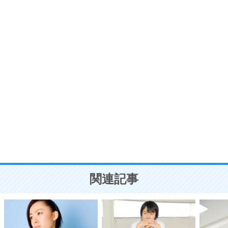
プラス思考
7
気持ちはなくていいから、とにかく癖にしてしま
う。
ポジティブ思考になる30の方法
自分磨き
8
いらない物は、徹底的に捨てる。
気品と美しさを身につける30の方法
勉強法
9
謙虚な人こそ、本当に強い人。
頭の使い方がうまくなる30の方法
恋愛学
10
人を好きになったら、まず相手を徹底的に信じる
ことが大切。
恋する人が知っておきたい30の大切なこと
関連記事