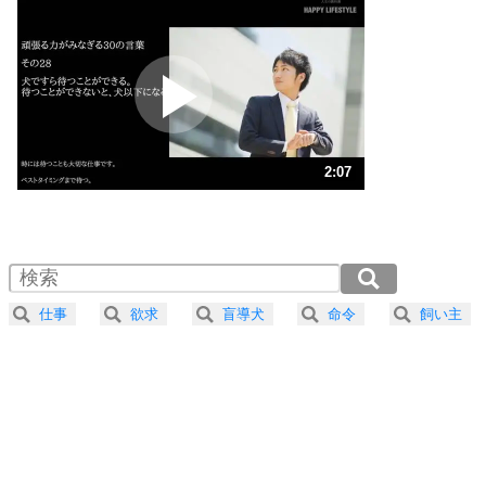
いらいらしない人になる30の方法
プラス思考
2
ポジティブになれない原因は、行動しないから。
ポジティブ思考になる30の方法
ストレス対策
3
人生、なんとかなるもの。
2:07
気楽に生きる30の方法
1.0倍速 （499KB 2分7秒）
1.5倍速 （333KB 1分24秒）
自分磨き
4
器の大きい人は、怒りを優しさで表現する。
2.0倍速 （250KB 1分3秒）
器の大きい人になる30の方法
2.5倍速 （200KB 50秒）
仕事
欲求
盲導犬
命令
飼い主
3.0倍速 （167KB 42秒）
プラス思考
5
ネガティブな人は、複雑に考える。
3.5倍速 （143KB 36秒）
ポジティブな人は、シンプルに考える。
4.0倍速 （125KB 31秒）
ポジティブ思考になる30の方法
ストレス対策
6
価値観を捨てると、いらいらも消える。
いらいらしない人になる30の方法