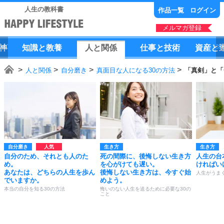
人生の教科書
作品一覧
ログイン
メルマガ登録
神
知識
と
教養
人
と
関係
仕事
と
技術
資産
と
人と関係
自分磨き
真面目な人になる30の方法
「真剣」と「
自分磨き
生き方
生き方
自分のため、それとも人のた
死の間際に、後悔しない生き方
人生の台
め。
を心がけても遅い。
ければい
あなたは、どちらの人生を歩ん
後悔しない生き方は、今すぐ始
人生がうま
でいますか。
めよう。
本当の自分を知る30の方法
悔いのない人生を送るために必要な30の
こと