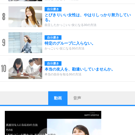
自分磨き
8
とびきりいい女性は、やはりしっかり努力してい
る。
自立したかっこいい女になる30の方法
自分磨き
9
特定のグループに入らない。
かっこいい女になる30の方法
自分磨き
10
本当の友人を、勘違いしていませんか。
本当の自分を知る30の方法
動画
音声
ストレス対策
1
他人と比べない。
いっそのこと、他人を見ない。
いらいらしない人になる30の方法
プラス思考
2
ポジティブになれない原因は、行動しないから。