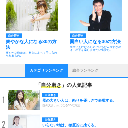
自分磨き
自分磨き
爽やかな人になる30の方
面白い人になる30の方法
法
面白い人になるためにいちばん大切なの
は、相手を楽しませたい気持ち。
爽やかな印象は、努力によって手に入れ
られるもの。
カテゴリランキング
総合ランキング
「
自分磨き
」の人気記事
自分磨き
1
器の大きい人は、怒りを優しさで表現する。
器の大きい人になる30の方法
自分磨き
2
いらない物は、徹底的に捨てる。