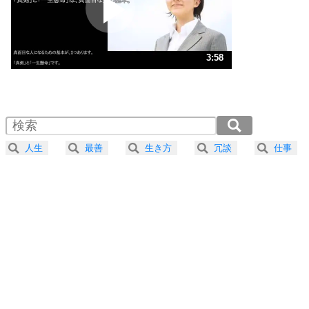
ポジティブ思考になる30の方法
ストレス対策
3
人生、なんとかなるもの。
3:58
気楽に生きる30の方法
1.0倍速 （933KB 3分58秒）
1.5倍速 （623KB 2分39秒）
自分磨き
4
器の大きい人は、怒りを優しさで表現する。
2.0倍速 （467KB 1分59秒）
器の大きい人になる30の方法
2.5倍速 （374KB 1分35秒）
人生
最善
生き方
冗談
仕事
3.0倍速 （312KB 1分19秒）
プラス思考
5
ネガティブな人は、複雑に考える。
3.5倍速 （267KB 1分8秒）
ポジティブな人は、シンプルに考える。
4.0倍速 （234KB 59秒）
ポジティブ思考になる30の方法
ストレス対策
6
価値観を捨てると、いらいらも消える。
いらいらしない人になる30の方法
プラス思考
7
気持ちはなくていいから、とにかく癖にしてしま
う。