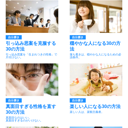
自分磨き
自分磨き
引っ込み思案を克服する
穏やかな人になる30の方
30の方法
法
引っ込み思案を「生まれつきの性格」で
落ち着きは、穏やかな人になるための必
片付けない。
須条件。
自分磨き
自分磨き
真面目すぎる性格を直す
楽しい人になる30の方法
30の方法
楽しい人は、楽観主義者。
真面目なのはいい。
真面目すぎるのがいけない。