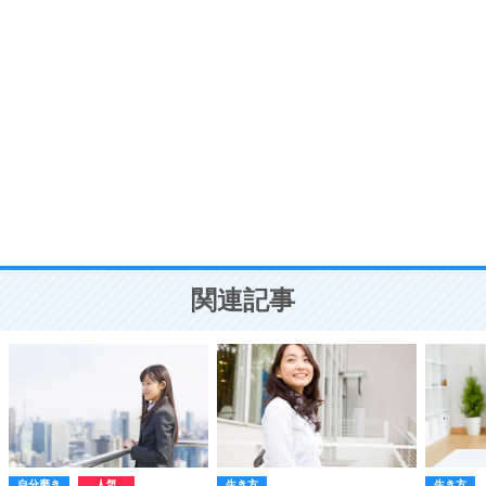
ポジティブ思考になる30の方法
自分磨き
8
いらない物は、徹底的に捨てる。
気品と美しさを身につける30の方法
勉強法
9
謙虚な人こそ、本当に強い人。
頭の使い方がうまくなる30の方法
恋愛学
10
人を好きになったら、まず相手を徹底的に信じる
ことが大切。
恋する人が知っておきたい30の大切なこと
関連記事
自分磨き
生き方
生き方