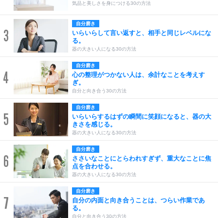
気品と美しさを身につける30の方法
自分磨き
3
いらいらして言い返すと、相手と同じレベルにな
る。
器の大きい人になる30の方法
自分磨き
4
心の整理がつかない人は、余計なことを考えす
ぎ。
自分と向き合う30の方法
自分磨き
5
いらいらするはずの瞬間に笑顔になると、器の大
きさを感じる。
器の大きい人になる30の方法
自分磨き
6
ささいなことにとらわれすぎず、重大なことに焦
点を合わせる。
器の大きい人になる30の方法
自分磨き
7
自分の内面と向き合うことは、つらい作業であ
る。
自分と向き合う30の方法