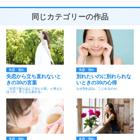
同じカテゴリーの作品
失恋・別れ
失恋・別れ
失恋から立ち直れないと
別れたいのに別れられな
きの30の言葉
いときの30の心得
「失恋で落ち込んで当たり前」と考えた
なぜ別れ話は、こじれるのか。
ほうが、早く立ち直れる。
失恋・別れ
失恋・別れ