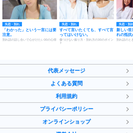
失恋・別れ
失恋・別れ
失恋・別
「わかった」という一言には要
すべて言いたくても、すべて言
新しい世
注意。
ってはいけない。
れの抵抗
別れ話の話し合いで心がけたい30の心得
傷つけない振り方・別れ方の30のポイン
別れ話のと
ト
代表メッセージ
よくある質問
利用規約
プライバシーポリシー
オンラインショップ