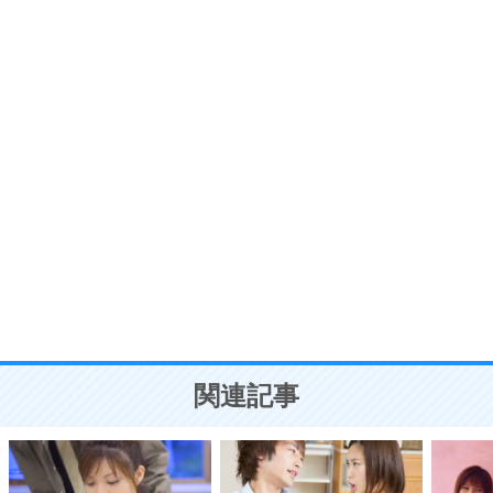
プラス思考
7
気持ちはなくていいから、とにかく癖にしてしま
う。
ポジティブ思考になる30の方法
自分磨き
8
いらない物は、徹底的に捨てる。
気品と美しさを身につける30の方法
勉強法
9
謙虚な人こそ、本当に強い人。
頭の使い方がうまくなる30の方法
恋愛学
10
人を好きになったら、まず相手を徹底的に信じる
ことが大切。
恋する人が知っておきたい30の大切なこと
関連記事