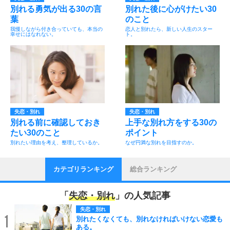
別れる勇気が出る30の言
別れた後に心がけたい30
葉
のこと
我慢しながら付き合っていても、本当の
恋人と別れたら、新しい人生のスター
幸せにはなれない。
ト。
失恋・別れ
失恋・別れ
別れる前に確認しておき
上手な別れ方をする30の
たい30のこと
ポイント
別れたい理由を考え、整理しているか。
なぜ円満な別れを目指すのか。
カテゴリランキング
総合ランキング
「
失恋・別れ
」の人気記事
失恋・別れ
1
別れたくなくても、別れなければいけない恋愛も
ある。