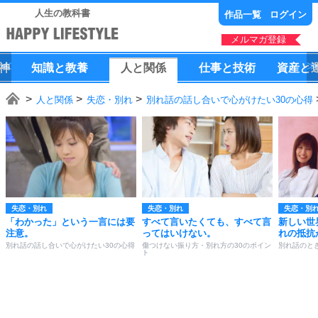
人生の教科書
作品一覧
ログイン
メルマガ登録
神
知識
と
教養
人
と
関係
仕事
と
技術
資産
と
人と関係
失恋・別れ
別れ話の話し合いで心がけたい30の心得
失恋・別れ
失恋・別れ
失恋・別
「わかった」という一言には要
すべて言いたくても、すべて言
新しい世
注意。
ってはいけない。
れの抵抗
別れ話の話し合いで心がけたい30の心得
傷つけない振り方・別れ方の30のポイン
別れ話のと
ト