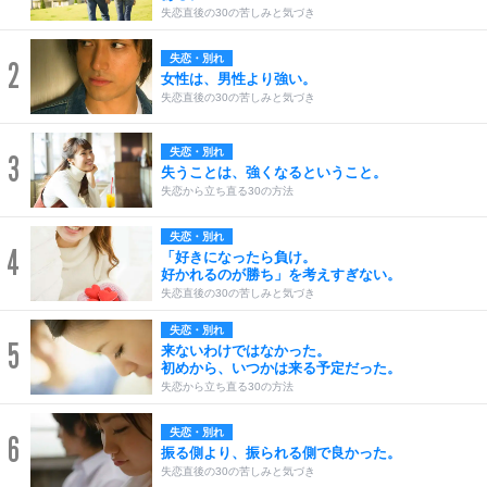
失恋直後の30の苦しみと気づき
失恋・別れ
2
女性は、男性より強い。
失恋直後の30の苦しみと気づき
失恋・別れ
3
失うことは、強くなるということ。
失恋から立ち直る30の方法
失恋・別れ
4
「好きになったら負け。
好かれるのが勝ち」を考えすぎない。
失恋直後の30の苦しみと気づき
失恋・別れ
5
来ないわけではなかった。
初めから、いつかは来る予定だった。
失恋から立ち直る30の方法
失恋・別れ
6
振る側より、振られる側で良かった。
失恋直後の30の苦しみと気づき