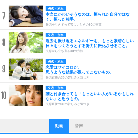
失恋・別れ
7
本当にかわいそうなのは、振られた自分ではな
く、振った相手。
失恋を引きずって苦しいときの30の言葉
失恋・別れ
8
過去を振り返るエネルギーを、もっと素晴らしい
日々をつくろうとする努力に転化させること。
失恋から立ち直る30の方法
失恋・別れ
9
恋愛はサイコロだ。
思うような結果が返ってこないもの。
失恋直後の30の苦しみと気づき
失恋・別れ
10
誰と付き合っても「もっといい人がいるかもしれ
ない」と思うもの。
失恋直後の30の苦しみと気づき
動画
音声
ストレス対策
1
他人と比べない。