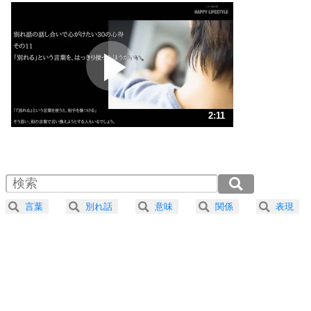
いっそのこと、他人を見ない。
いらいらしない人になる30の方法
プラス思考
2
ポジティブになれない原因は、行動しないから。
ポジティブ思考になる30の方法
ストレス対策
3
人生、なんとかなるもの。
2:11
気楽に生きる30の方法
1.0倍速 （514KB 2分11秒）
1.5倍速 （343KB 1分27秒）
自分磨き
4
器の大きい人は、怒りを優しさで表現する。
2.0倍速 （258KB 1分5秒）
器の大きい人になる30の方法
2.5倍速 （206KB 52秒）
言葉
別れ話
意味
関係
表現
3.0倍速 （172KB 43秒）
プラス思考
5
ネガティブな人は、複雑に考える。
3.5倍速 （148KB 37秒）
ポジティブな人は、シンプルに考える。
4.0倍速 （129KB 32秒）
ポジティブ思考になる30の方法
ストレス対策
6
価値観を捨てると、いらいらも消える。
いらいらしない人になる30の方法