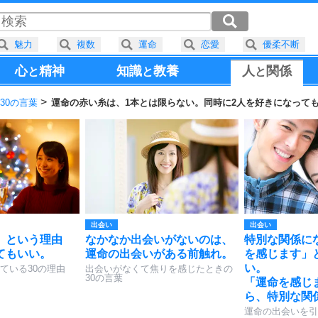
魅力
複数
運命
恋愛
優柔不断
心
精神
知識
教養
人
関係
と
と
と
30の言葉
運命の赤い糸は、1本とは限らない。同時に2人を好きになって
出会い
出会い
」という理由
なかなか出会いがないのは、
特別な関係に
てもいい。
運命の出会いがある前触れ。
を感じます」
い。
ている30の理由
出会いがなくて焦りを感じたときの
30の言葉
「運命を感じ
ら、特別な関
運命の出会いを引