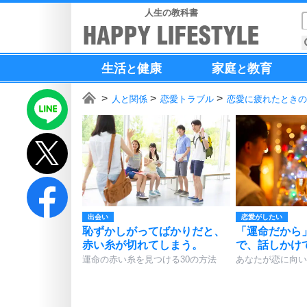
人生の教科書
生活
健康
家庭
教育
と
と
人と関係
恋愛トラブル
恋愛に疲れたときの
出会い
恋愛がしたい
恥ずかしがってばかりだと、
「運命だから
赤い糸が切れてしまう。
で、話しかけ
運命の赤い糸を見つける30の方法
あなたが恋に向い