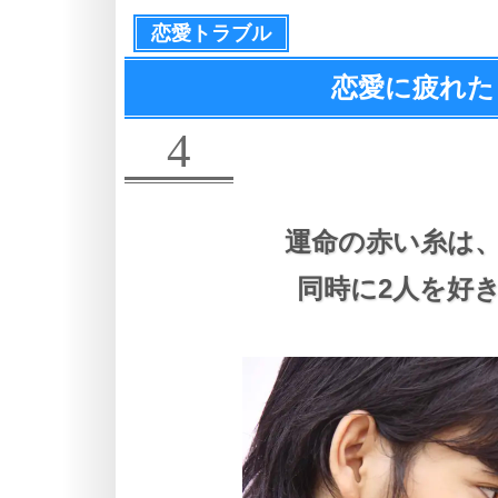
恋愛トラブル
恋愛に疲れた
4
運命の赤い糸は
同時に2人を好