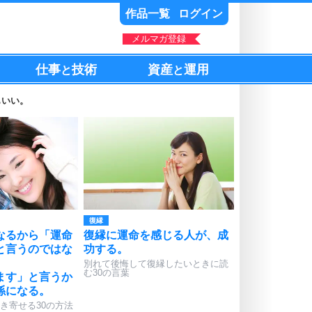
作品一覧
ログイン
メルマガ登録
仕事
技術
資産
運用
と
と
もいい。
復縁
なるから「運命
復縁に運命を感じる人が、成
と言うのではな
功する。
別れて後悔して復縁したいときに読
む30の言葉
ます」と言うか
係になる。
き寄せる30の方法