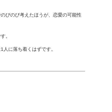
3.5倍
5
4.0倍
でのびのび考えたほうが、恋愛の可能性
6
です。
1人に落ち着くはずです。
7
8
9