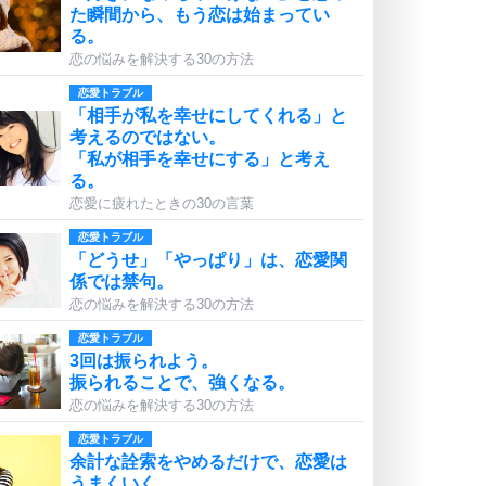
た瞬間から、もう恋は始まってい
る。
恋の悩みを解決する30の方法
恋愛トラブル
「相手が私を幸せにしてくれる」と
考えるのではない。
「私が相手を幸せにする」と考え
る。
恋愛に疲れたときの30の言葉
恋愛トラブル
「どうせ」「やっぱり」は、恋愛関
係では禁句。
恋の悩みを解決する30の方法
恋愛トラブル
3回は振られよう。
振られることで、強くなる。
恋の悩みを解決する30の方法
恋愛トラブル
余計な詮索をやめるだけで、恋愛は
うまくいく。