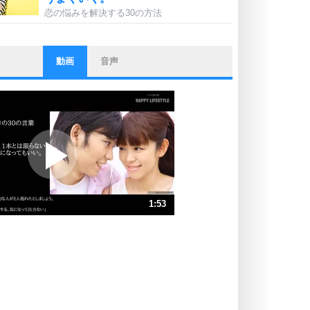
恋の悩みを解決する30の方法
動画
音声
ストレス対策
他人と比べない。
いっそのこと、他人を見ない。
いらいらしない人になる30の方法
プラス思考
ポジティブになれない原因は、行動
しないから。
ポジティブ思考になる30の方法
ストレス対策
1:53
人生、なんとかなるもの。
気楽に生きる30の方法
速 （442KB 1分52秒）
速 （295KB 1分15秒）
自分磨き
器の大きい人は、怒りを優しさで表
速 （221KB 56秒）
現する。
速 （177KB 45秒）
器の大きい人になる30の方法
速 （148KB 37秒）