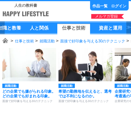
人生の教科書
作品一覧
ログイン
メルマガ登録
知識
と
教養
人
と
関係
仕事
と
技術
資産
と
運用
仕事と技術
就職活動
面接で好印象を与える30のテクニック
就職活動
就職活動
就職活動
どの企業でも嫌がられる印象。
希望の勤務地を伝えると、選考
企業研究
どの企業でも好まれる印象。
では不利になるのか。
考通過の
面接で好印象を与える30のテクニック
面接で好印象を与える30のテクニック
企業研究の