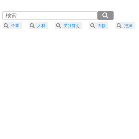
1.5倍速 （311KB 1分19秒）
自分磨き
4
器の大きい人は、怒りを優しさで表現する。
2.0倍速 （233KB 59秒）
器の大きい人になる30の方法
2.5倍速 （187KB 47秒）
企業
人材
受け答え
面接
把握
3.0倍速 （156KB 39秒）
プラス思考
5
ネガティブな人は、複雑に考える。
3.5倍速 （134KB 34秒）
ポジティブな人は、シンプルに考える。
4.0倍速 （117KB 29秒）
ポジティブ思考になる30の方法
ストレス対策
6
価値観を捨てると、いらいらも消える。
いらいらしない人になる30の方法
プラス思考
7
気持ちはなくていいから、とにかく癖にしてしま
う。
ポジティブ思考になる30の方法
自分磨き
8
いらない物は、徹底的に捨てる。
気品と美しさを身につける30の方法
勉強法