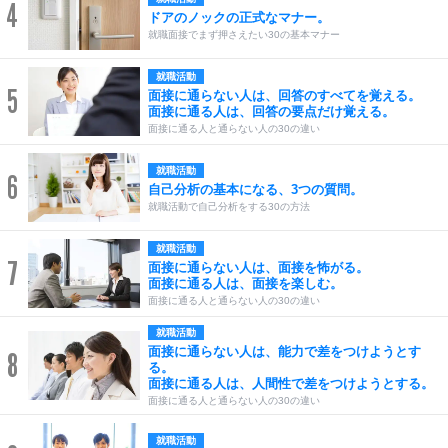
4
ドアのノックの正式なマナー。
就職面接でまず押さえたい30の基本マナー
就職活動
5
面接に通らない人は、回答のすべてを覚える。
面接に通る人は、回答の要点だけ覚える。
面接に通る人と通らない人の30の違い
就職活動
6
自己分析の基本になる、3つの質問。
就職活動で自己分析をする30の方法
就職活動
7
面接に通らない人は、面接を怖がる。
面接に通る人は、面接を楽しむ。
面接に通る人と通らない人の30の違い
就職活動
面接に通らない人は、能力で差をつけようとす
8
る。
面接に通る人は、人間性で差をつけようとする。
面接に通る人と通らない人の30の違い
就職活動