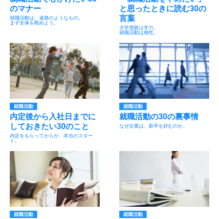
のマナー
と思ったときに読む30の
言葉
就職活動は、迷路のようなもの。
まず全体を眺めよう。
大学受験は学力。
就職活動は相性。
就職活動
就職活動
内定後から入社日までに
就職活動の30の裏事情
しておきたい30のこと
なぜ企業は、新卒を好むのか。
内定をもらってからが、本当のスター
ト。
就職活動
就職活動