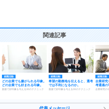
9
謙虚な人こそ、本当に強い人。
頭の使い方がうまくなる30の方法
恋愛学
10
人を好きになったら、まず相手を徹底的に信じる
ことが大切。
恋する人が知っておきたい30の大切なこと
関連記事
就職活動
就職活動
就職活動
どの企業でも嫌がられる印象。
希望の勤務地を伝えると、選考
企業研究
どの企業でも好まれる印象。
では不利になるのか。
考通過の
面接で好印象を与える30のテクニック
面接で好印象を与える30のテクニック
企業研究の
代表メッセージ