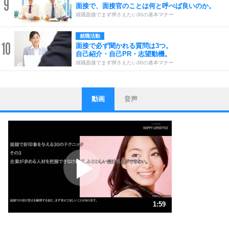
9
面接で、面接官のことは何と呼べば良いのか。
就職面接でまず押さえたい30の基本マナー
就職活動
10
面接で必ず聞かれる質問は3つ。
自己紹介・自己PR・志望動機。
就職面接でまず押さえたい30の基本マナー
動画
音声
ストレス対策
1
他人と比べない。
いっそのこと、他人を見ない。
いらいらしない人になる30の方法
プラス思考
2
ポジティブになれない原因は、行動しないから。
ポジティブ思考になる30の方法
ストレス対策
3
人生、なんとかなるもの。
1:59
気楽に生きる30の方法
1.0倍速 （466KB 1分59秒）