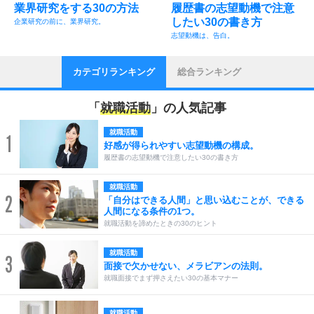
業界研究をする30の方法
履歴書の志望動機で注意
したい30の書き方
企業研究の前に、業界研究。
志望動機は、告白。
カテゴリランキング
総合ランキング
「
就職活動
」の人気記事
就職活動
1
好感が得られやすい志望動機の構成。
履歴書の志望動機で注意したい30の書き方
就職活動
2
「自分はできる人間」と思い込むことが、できる
人間になる条件の1つ。
就職活動を諦めたときの30のヒント
就職活動
3
面接で欠かせない、メラビアンの法則。
就職面接でまず押さえたい30の基本マナー
就職活動