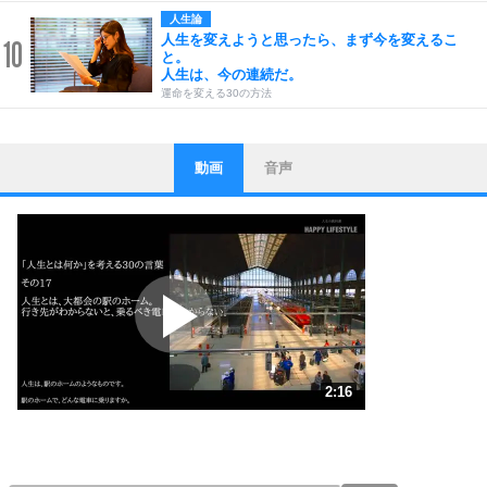
人生論
人生を変えようと思ったら、まず今を変えるこ
10
と。
人生は、今の連続だ。
運命を変える30の方法
動画
音声
ストレス対策
1
他人と比べない。
いっそのこと、他人を見ない。
いらいらしない人になる30の方法
プラス思考
2
ポジティブになれない原因は、行動しないから。
ポジティブ思考になる30の方法
ストレス対策
3
人生、なんとかなるもの。
2:16
気楽に生きる30の方法
1.0倍速 （535KB 2分16秒）
1.5倍速 （357KB 1分31秒）
自分磨き
4
器の大きい人は、怒りを優しさで表現する。