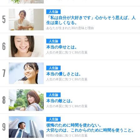
人生論
5
「私は自分が大好きです」心からそう思えば、人
生は楽しくなる。
あなたが生まれた30の意味と理由
人生論
6
本当の幸せとは。
人生の本質に気づく30の言葉
人生論
7
本当の優しさとは。
人生の本質に気づく30の言葉
人生論
8
本当の敵とは。
人生の本質に気づく30の言葉
人生論
9
後悔のために時間を使わない。
大切なのは、これからのために時間を使うこと。
時間の価値に気づく30の言葉