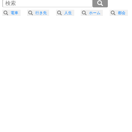
2.0倍速 （268KB 1分8秒）
器の大きい人になる30の方法
2.5倍速 （214KB 54秒）
電車
行き先
人生
ホーム
都会
3.0倍速 （179KB 45秒）
プラス思考
5
ネガティブな人は、複雑に考える。
3.5倍速 （153KB 39秒）
ポジティブな人は、シンプルに考える。
4.0倍速 （134KB 34秒）
ポジティブ思考になる30の方法
ストレス対策
6
価値観を捨てると、いらいらも消える。
いらいらしない人になる30の方法
プラス思考
7
気持ちはなくていいから、とにかく癖にしてしま
う。
ポジティブ思考になる30の方法
自分磨き
8
いらない物は、徹底的に捨てる。
気品と美しさを身につける30の方法
勉強法
9
謙虚な人こそ、本当に強い人。
頭の使い方がうまくなる30の方法