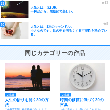
人生とは、流れ星。
一瞬だから、感動的で美しい。
人生とは、1本のキャンドル。
小さな火でも、世の中を明るくする可能性を秘めてい
る。
同じカテゴリーの作品
人生論
人生論
人生の悟りを開く30の方
時間の価値に気づく30の
法
言葉
この数百年間、科学技術の向上はして
人生の幸せとは、長いかどうかではな