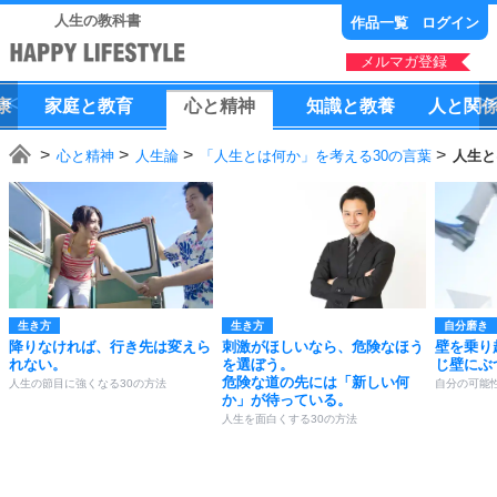
人生の教科書
作品一覧
ログイン
メルマガ登録
康
家庭
と
教育
心
と
精神
知識
と
教養
人
と
関
心と精神
人生論
「人生とは何か」を考える30の言葉
人生と
生き方
生き方
自分磨き
降りなければ、行き先は変えら
刺激がほしいなら、危険なほう
壁を乗り
れない。
を選ぼう。
じ壁にぶ
危険な道の先には「新しい何
人生の節目に強くなる30の方法
自分の可能
か」が待っている。
人生を面白くする30の方法