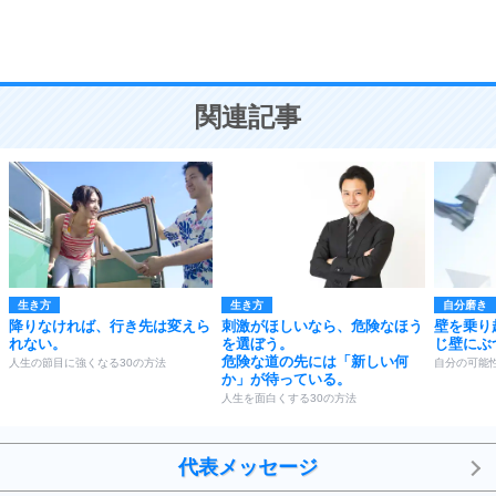
恋愛学
10
人を好きになったら、まず相手を徹底的に信じる
ことが大切。
恋する人が知っておきたい30の大切なこと
関連記事
生き方
生き方
自分磨き
降りなければ、行き先は変えら
刺激がほしいなら、危険なほう
壁を乗り
れない。
を選ぼう。
じ壁にぶ
危険な道の先には「新しい何
人生の節目に強くなる30の方法
自分の可能
か」が待っている。
人生を面白くする30の方法
代表メッセージ