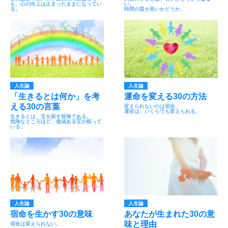
も、心の向上は止まったままになってい
い。
る。
時間の質が高いかどうか。
人生論
人生論
「生きるとは何か」を考
運命を変える30の方法
える30の言葉
変えられないのは宿命。
運命は、いくらでも変えられる。
生きるとは、宝を探す冒険である。
危険なところほど、価値ある宝が眠って
いる。
人生論
人生論
宿命を生かす30の意味
あなたが生まれた30の意
味と理由
宿命は変えられない。