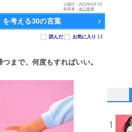
公開日：2012年6月7日
執筆者：
水口貴博
」を考える
30の言葉
勝つまで、
何度もすればいい。
1