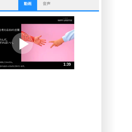
動画
音声
ストレス対策
他人と比べない。
いっそのこと、他人を見ない。
いらいらしない人になる30の方法
プラス思考
ポジティブになれない原因は、行動
しないから。
ポジティブ思考になる30の方法
ストレス対策
1:39
人生、なんとかなるもの。
気楽に生きる30の方法
速 （387KB 1分38秒）
速 （259KB 1分5秒）
自分磨き
器の大きい人は、怒りを優しさで表
速 （194KB 49秒）
現する。
速 （155KB 39秒）
器の大きい人になる30の方法
速 （130KB 33秒）
プラス思考
速 （111KB 28秒）
ネガティブな人は、複雑に考える。
速 （97KB 24秒）
ポジティブな人は、シンプルに考え
る。