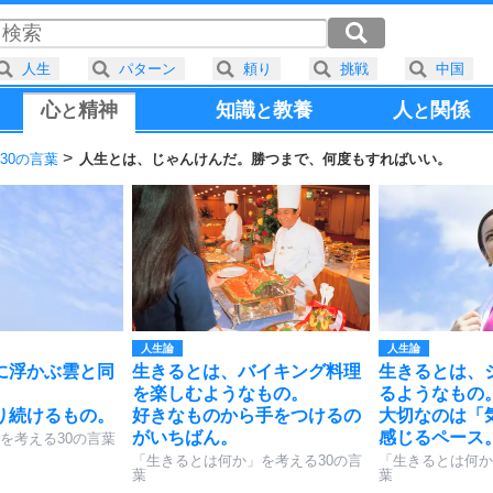
人生
パターン
頼り
挑戦
中国
心
精神
知識
教養
人
関係
と
と
と
30の言葉
人生とは、じゃんけんだ。勝つまで、何度もすればいい。
人生論
人生論
に浮かぶ雲と同
生きるとは、バイキング料理
生きるとは、
を楽しむようなもの。
るようなもの
り続けるもの。
好きなものから手をつけるの
大切なのは「
がいちばん。
感じるペース
を考える30の言葉
「生きるとは何か」を考える30の言
「生きるとは何か
葉
葉