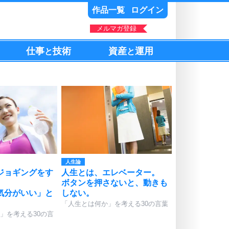
作品一覧
ログイン
メルマガ登録
仕事
技術
資産
運用
と
と
人生論
ジョギングをす
人生とは、エレベーター。
。
ボタンを押さないと、動きも
気分がいい」と
しない。
。
「人生とは何か」を考える30の言葉
」を考える30の言