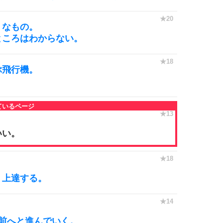
うなもの。
ところはわからない。
ぶ飛行機。
。
いい。
。
く上達する。
。
前へと進んでいく。