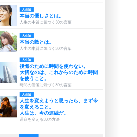
人生論
本当の優しさとは。
人生の本質に気づく30の言葉
人生論
本当の敵とは。
人生の本質に気づく30の言葉
人生論
後悔のために時間を使わない。
大切なのは、これからのために時間
を使うこと。
時間の価値に気づく30の言葉
人生論
人生を変えようと思ったら、まず今
を変えること。
人生は、今の連続だ。
運命を変える30の方法