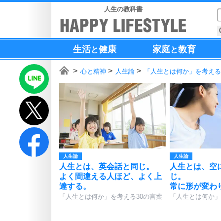
人生の教科書
生活
健康
家庭
教育
と
と
心と精神
人生論
「人生とは何か」を考える
人生論
人生論
人生とは、英会話と同じ。
人生とは、空
よく間違える人ほど、よく上
じ。
達する。
常に形が変わ
「人生とは何か」を考える30の言葉
「人生とは何か」