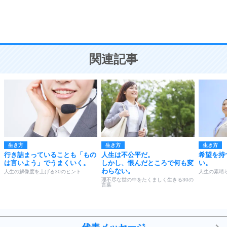
頭の使い方がうまくなる30の方法
恋愛学
10
人を好きになったら、まず相手を徹底的に信じる
ことが大切。
恋する人が知っておきたい30の大切なこと
関連記事
生き方
生き方
生き方
行き詰まっていることも「もの
人生は不公平だ。
希望を持
は言いよう」でうまくいく。
しかし、恨んだところで何も変
い。
わらない。
人生の解像度を上げる30のヒント
人生の素晴
理不尽な世の中をたくましく生きる30の
言葉