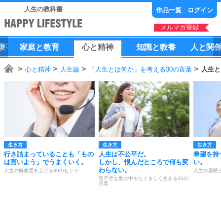
人生の教科書
作品一覧
ログイン
メルマガ登録
康
家庭
と
教育
心
と
精神
知識
と
教養
人
と
関
心と精神
人生論
「人生とは何か」を考える30の言葉
人生と
生き方
生き方
生き方
行き詰まっていることも「もの
人生は不公平だ。
希望を持
は言いよう」でうまくいく。
しかし、恨んだところで何も変
い。
わらない。
人生の解像度を上げる30のヒント
人生の素晴
理不尽な世の中をたくましく生きる30の
言葉