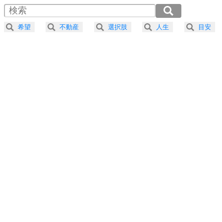
4
器の大きい人は、怒りを優しさで表現する。
2.0倍速 （207KB 52秒）
器の大きい人になる30の方法
2.5倍速 （166KB 42秒）
希望
不動産
選択肢
人生
目安
3.0倍速 （138KB 35秒）
プラス思考
5
ネガティブな人は、複雑に考える。
3.5倍速 （119KB 30秒）
ポジティブな人は、シンプルに考える。
4.0倍速 （104KB 26秒）
ポジティブ思考になる30の方法
ストレス対策
6
価値観を捨てると、いらいらも消える。
いらいらしない人になる30の方法
プラス思考
7
気持ちはなくていいから、とにかく癖にしてしま
う。
ポジティブ思考になる30の方法
自分磨き
8
いらない物は、徹底的に捨てる。
気品と美しさを身につける30の方法
勉強法
9
謙虚な人こそ、本当に強い人。