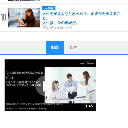
人生論
人生を変えようと思ったら、まず今を変えるこ
10
と。
人生は、今の連続だ。
運命を変える30の方法
動画
音声
ストレス対策
1
他人と比べない。
いっそのこと、他人を見ない。
いらいらしない人になる30の方法
プラス思考
2
ポジティブになれない原因は、行動しないから。
ポジティブ思考になる30の方法
ストレス対策
3
人生、なんとかなるもの。
1:45
気楽に生きる30の方法
1.0倍速 （413KB 1分45秒）
1.5倍速 （275KB 1分10秒）
自分磨き