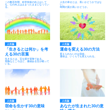
この数百年間、科学技術の向上はして
人生の幸せとは、長いかどうかではな
も、心の向上は止まったままになってい
い。
る。
時間の質が高いかどうか。
人生論
人生論
「生きるとは何か」を考
運命を変える30の方法
える30の言葉
変えられないのは宿命。
運命は、いくらでも変えられる。
生きるとは、宝を探す冒険である。
危険なところほど、価値ある宝が眠って
いる。
人生論
人生論
宿命を生かす30の意味
あなたが生まれた30の意