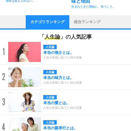
味と理由
宿命は変えられない。
生まれてきた理由に、気づこう。
カテゴリランキング
総合ランキング
「
人生論
」の人気記事
人生論
1
本当の強さとは。
人生の本質に気づく30の言葉
人生論
2
本当の味方とは。
人生の本質に気づく30の言葉
人生論
3
本当の愛とは。
人生の本質に気づく30の言葉
人生論
4
本当の親孝行とは。