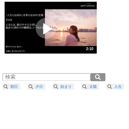
いっそのこと、他人を見ない。
いらいらしない人になる30の方法
プラス思考
2
ポジティブになれない原因は、行動しないから。
ポジティブ思考になる30の方法
ストレス対策
3
人生、なんとかなるもの。
2:10
気楽に生きる30の方法
1.0倍速 （510KB 2分10秒）
1.5倍速 （340KB 1分26秒）
自分磨き
4
器の大きい人は、怒りを優しさで表現する。
2.0倍速 （255KB 1分5秒）
器の大きい人になる30の方法
2.5倍速 （205KB 52秒）
朝日
夕日
始まり
太陽
人生
3.0倍速 （171KB 43秒）
プラス思考
5
ネガティブな人は、複雑に考える。
3.5倍速 （146KB 37秒）
ポジティブな人は、シンプルに考える。
4.0倍速 （128KB 32秒）
ポジティブ思考になる30の方法
ストレス対策
6
価値観を捨てると、いらいらも消える。
いらいらしない人になる30の方法