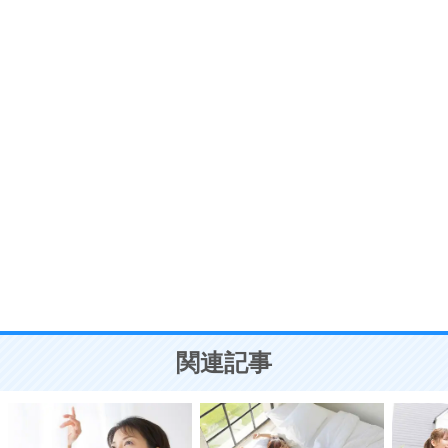
プラス思考
7
気持ちはなくていいから、とにかく癖にしてしま
う。
ポジティブ思考になる30の方法
自分磨き
8
いらない物は、徹底的に捨てる。
気品と美しさを身につける30の方法
勉強法
9
謙虚な人こそ、本当に強い人。
頭の使い方がうまくなる30の方法
恋愛学
10
人を好きになったら、まず相手を徹底的に信じる
ことが大切。
恋する人が知っておきたい30の大切なこと
関連記事