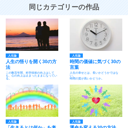
同じカテゴリーの作品
人生論
人生論
人生の悟りを開く30の方
時間の価値に気づく30の
法
言葉
この数百年間、科学技術の向上はして
人生の幸せとは、長いかどうかではな
も、心の向上は止まったままになってい
い。
る。
時間の質が高いかどうか。
人生論
人生論
「生きるとは何か」を考
運命を変える30の方法