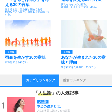
える30の言葉
変えられないのは宿命。
運命は、いくらでも変えられる。
生きるとは、宝を探す冒険である。
危険なところほど、価値ある宝が眠って
いる。
人生論
人生論
宿命を生かす30の意味
あなたが生まれた30の意
味と理由
宿命は変えられない。
生まれてきた理由に、気づこう。
カテゴリランキング
総合ランキング
「
人生論
」の人気記事
人生論
1
本当の強さとは。
人生の本質に気づく30の言葉