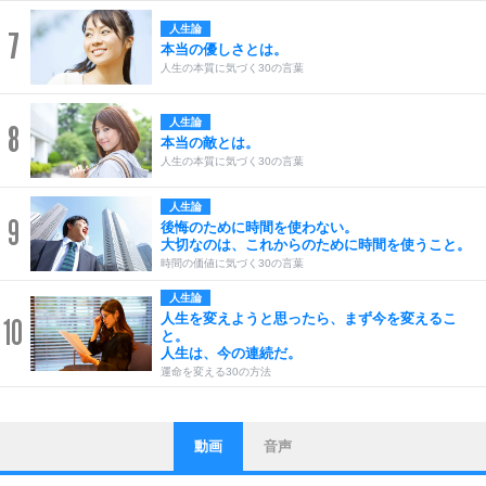
人生論
7
本当の優しさとは。
人生の本質に気づく30の言葉
人生論
8
本当の敵とは。
人生の本質に気づく30の言葉
人生論
9
後悔のために時間を使わない。
大切なのは、これからのために時間を使うこと。
時間の価値に気づく30の言葉
人生論
人生を変えようと思ったら、まず今を変えるこ
10
と。
人生は、今の連続だ。
運命を変える30の方法
動画
音声
ストレス対策
1
他人と比べない。