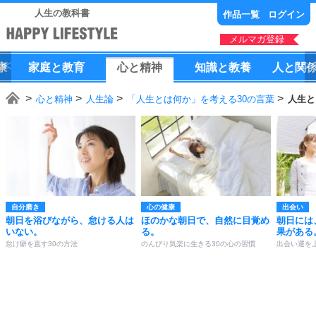
人生の教科書
作品一覧
ログイン
メルマガ登録
康
家庭
と
教育
心
と
精神
知識
と
教養
人
と
関
心と精神
人生論
「人生とは何か」を考える30の言葉
人生と
自分磨き
心の健康
出会い
朝日を浴びながら、怠ける人は
ほのかな朝日で、自然に目覚め
朝日には
いない。
る。
果がある
怠け癖を直す30の方法
のんびり気楽に生きる30の心の習慣
出会い運を