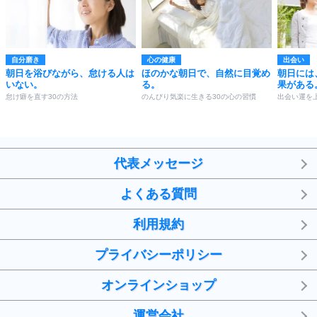
自分磨き
心の健康
出会い
朝日を浴びながら、怠ける人は
ほのかな朝日で、自然に目覚め
朝日には
いない。
る。
果がある
怠け癖を直す30の方法
のんびり気楽に生きる30の心の習慣
出会い運を
代表メッセージ
よくある質問
利用規約
プライバシーポリシー
オンラインショップ
運営会社