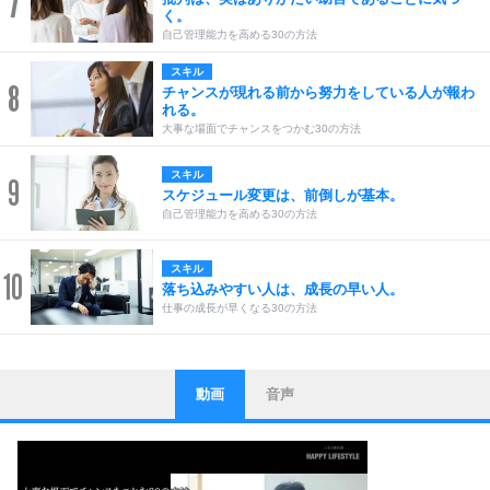
7
く。
自己管理能力を高める30の方法
スキル
8
チャンスが現れる前から努力をしている人が報わ
れる。
大事な場面でチャンスをつかむ30の方法
スキル
9
スケジュール変更は、前倒しが基本。
自己管理能力を高める30の方法
スキル
10
落ち込みやすい人は、成長の早い人。
仕事の成長が早くなる30の方法
動画
音声
ストレス対策
1
他人と比べない。
いっそのこと、他人を見ない。
いらいらしない人になる30の方法