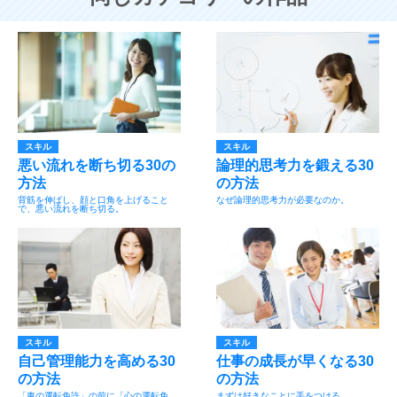
スキル
スキル
悪い流れを断ち切る30の
論理的思考力を鍛える30
方法
の方法
背筋を伸ばし、顔と口角を上げること
なぜ論理的思考力が必要なのか。
で、悪い流れを断ち切る。
スキル
スキル
自己管理能力を高める30
仕事の成長が早くなる30
の方法
の方法
「車の運転免許」の前に「心の運転免
まずは好きなことに手をつける。