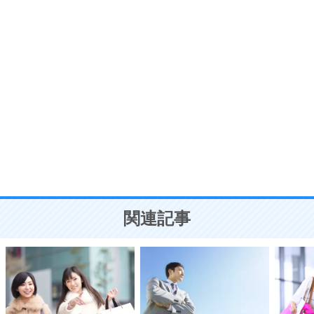
7
気持ちはなくていいから、とにかく癖にしてしま
う。
ポジティブ思考になる30の方法
自分磨き
8
いらない物は、徹底的に捨てる。
気品と美しさを身につける30の方法
勉強法
9
謙虚な人こそ、本当に強い人。
頭の使い方がうまくなる30の方法
恋愛学
10
人を好きになったら、まず相手を徹底的に信じる
ことが大切。
恋する人が知っておきたい30の大切なこと
関連記事