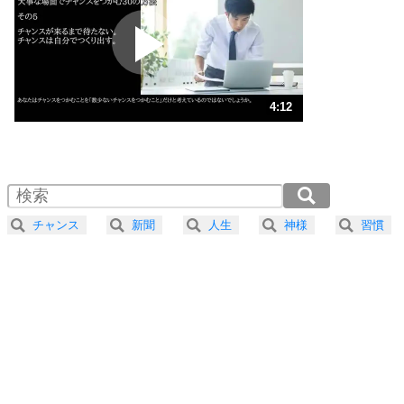
プラス思考
2
ポジティブになれない原因は、行動しないから。
ポジティブ思考になる30の方法
ストレス対策
3
人生、なんとかなるもの。
4:12
気楽に生きる30の方法
1.0倍速 （988KB 4分12秒）
1.5倍速 （659KB 2分48秒）
自分磨き
4
器の大きい人は、怒りを優しさで表現する。
2.0倍速 （495KB 2分6秒）
器の大きい人になる30の方法
2.5倍速 （396KB 1分41秒）
チャンス
新聞
人生
神様
習慣
3.0倍速 （330KB 1分24秒）
プラス思考
5
ネガティブな人は、複雑に考える。
3.5倍速 （283KB 1分12秒）
ポジティブな人は、シンプルに考える。
4.0倍速 （248KB 1分3秒）
ポジティブ思考になる30の方法
ストレス対策
6
価値観を捨てると、いらいらも消える。
いらいらしない人になる30の方法
プラス思考