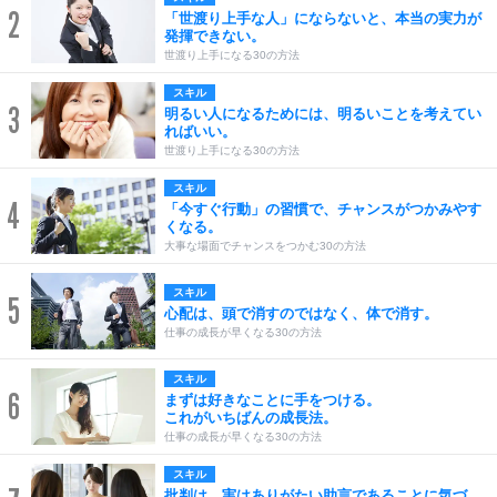
2
「世渡り上手な人」にならないと、本当の実力が
発揮できない。
世渡り上手になる30の方法
スキル
3
明るい人になるためには、明るいことを考えてい
ればいい。
世渡り上手になる30の方法
スキル
4
「今すぐ行動」の習慣で、チャンスがつかみやす
くなる。
大事な場面でチャンスをつかむ30の方法
スキル
5
心配は、頭で消すのではなく、体で消す。
仕事の成長が早くなる30の方法
スキル
6
まずは好きなことに手をつける。
これがいちばんの成長法。
仕事の成長が早くなる30の方法
スキル
批判は、実はありがたい助言であることに気づ