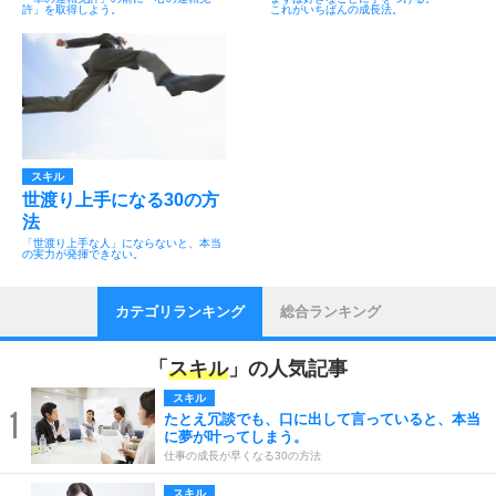
許」を取得しよう。
これがいちばんの成長法。
スキル
世渡り上手になる30の方
法
「世渡り上手な人」にならないと、本当
の実力が発揮できない。
カテゴリランキング
総合ランキング
「
スキル
」の人気記事
スキル
1
たとえ冗談でも、口に出して言っていると、本当
に夢が叶ってしまう。
仕事の成長が早くなる30の方法
スキル