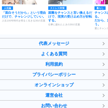
人生論
ストレス対策
暮らし
「面白そうだから」という理由
困難をチャンスと言い換えるだ
チャンス
だけで、チャレンジしていい。
けで、現実の受け止め方が好転
る。
する。
だから、
人生100年時代を明るく生きる30の言葉
う。
仕事に疲れたときの30の言葉
運とチャン
代表メッセージ
よくある質問
利用規約
プライバシーポリシー
オンラインショップ
運営会社
お問い合わせ