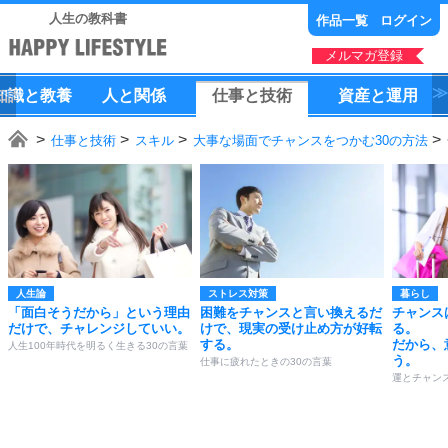
人生の教科書
作品一覧
ログイン
メルマガ登録
知識
と
教養
人
と
関係
仕事
と
技術
資産
と
運用
仕事と技術
スキル
大事な場面でチャンスをつかむ30の方法
人生論
ストレス対策
暮らし
「面白そうだから」という理由
困難をチャンスと言い換えるだ
チャンス
だけで、チャレンジしていい。
けで、現実の受け止め方が好転
る。
する。
だから、
人生100年時代を明るく生きる30の言葉
う。
仕事に疲れたときの30の言葉
運とチャン