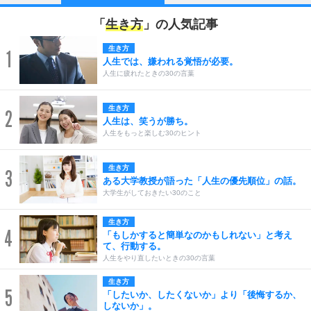
「
生き方
」の人気記事
生き方
1
人生では、嫌われる覚悟が必要。
人生に疲れたときの30の言葉
生き方
2
人生は、笑うが勝ち。
人生をもっと楽しむ30のヒント
生き方
3
ある大学教授が語った「人生の優先順位」の話。
大学生がしておきたい30のこと
生き方
4
「もしかすると簡単なのかもしれない」と考え
て、行動する。
人生をやり直したいときの30の言葉
生き方
5
「したいか、したくないか」より「後悔するか、
しないか」。