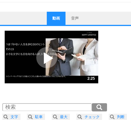
動画
音声
ストレス対策
1
他人と比べない。
いっそのこと、他人を見ない。
いらいらしない人になる30の方法
プラス思考
2
ポジティブになれない原因は、行動しないから。
ポジティブ思考になる30の方法
ストレス対策
3
人生、なんとかなるもの。
2:25
気楽に生きる30の方法
1.0倍速 （568KB 2分25秒）
1.5倍速 （379KB 1分36秒）
自分磨き
4
器の大きい人は、怒りを優しさで表現する。
2.0倍速 （284KB 1分12秒）
器の大きい人になる30の方法
2.5倍速 （228KB 58秒）
文字
駐車
最大
チェック
判断
3.0倍速 （190KB 48秒）
プラス思考
5
ネガティブな人は、複雑に考える。
3.5倍速 （163KB 41秒）
ポジティブな人は、シンプルに考える。