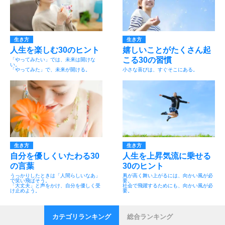
生き方
生き方
人生を楽しむ30のヒント
嬉しいことがたくさん起
こる30の習慣
「やってみたい」では、未来は開けな
い。
「やってみた」で、未来が開ける。
小さな喜びは、すぐそこにある。
生き方
生き方
自分を優しくいたわる30
人生を上昇気流に乗せる
の言葉
30のヒント
うっかりしたときは「人間らしいなあ」
凧が高く舞い上がるには、向かい風が必
で笑い飛ばそう。
要。
「大丈夫」と声をかけ、自分を優しく受
社会で飛躍するためにも、向かい風が必
け止めよう。
要。
カテゴリランキング
総合ランキング