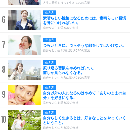
人生に希望を持って生きる30の言葉
生き方
6
素晴らしい性格になるためには、素晴らしい習慣
を身につければいい。
幸せな人生を送る30の方法
生き方
7
つらいときに、つらそうな顔をしてはいけない。
自分らしい生き方に気づく30の言葉
生き方
8
振り返る習慣をやめればいい。
前しか見られなくなる。
自分らしい生き方に気づく30の言葉
生き方
9
自分以外の人になるのはやめて「ありのままの自
分」を好きになる。
幸せな人生を送る30の方法
生き方
10
自分らしく生きるとは、好きなことをやっていく
ということ。
自分らしく生きる30の方法