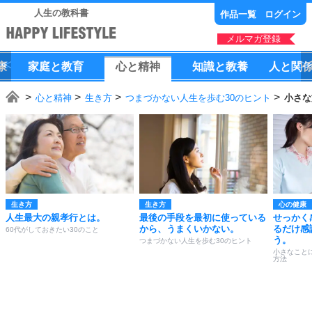
人生の教科書
作品一覧
ログイン
メルマガ登録
康
家庭
と
教育
心
と
精神
知識
と
教養
人
と
関
心と精神
生き方
つまづかない人生を歩む30のヒント
小さな
生き方
生き方
心の健康
人生最大の親孝行とは。
最後の手段を最初に使っている
せっかく
から、うまくいかない。
るだけ感
60代がしておきたい30のこと
う。
つまづかない人生を歩む30のヒント
小さなこと
方法