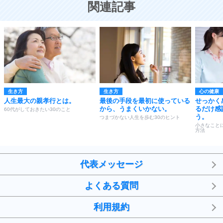
関連記事
生き方
生き方
心の健康
人生最大の親孝行とは。
最後の手段を最初に使っている
せっかく
から、うまくいかない。
るだけ感
60代がしておきたい30のこと
う。
つまづかない人生を歩む30のヒント
小さなこと
方法
代表メッセージ
よくある質問
利用規約